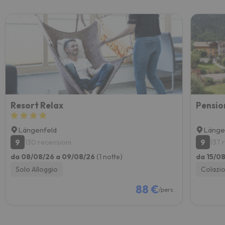
Resort Relax
Pensio
Längenfeld
Länge
9
9
130 recensioni
137 
da 08/08/26 a 09/08/26
(1 notte)
da 15/0
Solo Alloggio
Colazi
88 €
/pers.