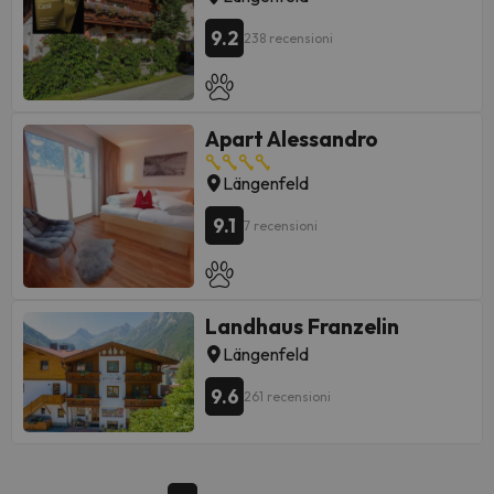
9.2
238 recensioni
Apart Alessandro
Längenfeld
9.1
7 recensioni
Landhaus Franzelin
Längenfeld
9.6
261 recensioni