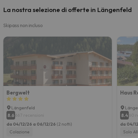
La nostra selezione di offerte in Längenfeld
Skipass non incluso
Bergwelt
Haus R
Längenfeld
Länge
8.6
8.4
667 recensioni
60 r
da 04/12/26 a 06/12/26
(2 notti)
da 04/1
Colazione
Solo Al