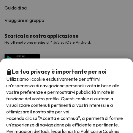
Guida di sci
Viaggiare in gruppo
Scarica la nostra applicazione
Ha ottenuto una media di 4,6/5 su iOS e Android.
La tua privacy è importante per noi
Utilizziamo i cookie esclusivamente per offrirvi
un’esperienza di navigazione personalizzata in base alle
vostre preferenze e per mostrarvi pubblicità mirate in
funzione del vostro profilo. Questi cookie ci aiutano a
visualizzare contenuti pertinenti ai vostri interessi e a
Metodi di pagamento disponibili
ottimizzare il nostro sito per voi.
Facendo clic su "Accetta e continua", ci permetti di fornire
un'esperienza di navigazione più efficiente e pertinente.
Per maggiori dettagli, leggi la nostra
Politica sui Cookies.