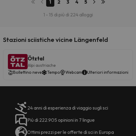
1
2
3
4
5
1 - 15 di più di 224 alloggi
Stazioni sciistiche vicine Längenfeld
Ötztal
Alpi austriache
Bollettino neve
Tempo
Webcam
Ulteriori informazioni
24 anni di esperienza di viaggio sugli sci
Più di 222.905 opinioni in 7 lingue
Ottimi prezzi per le offerte di sci in Europa