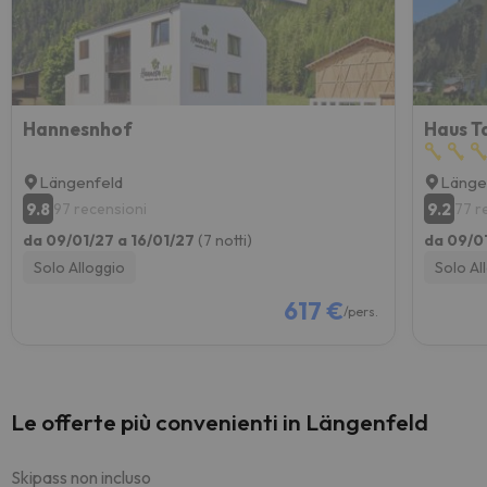
Hannesnhof
Haus T
Längenfeld
Länge
9.8
9.2
97 recensioni
77 r
da 09/01/27 a 16/01/27
(7 notti)
da 09/0
Solo Alloggio
Solo Al
617 €
/pers.
Le offerte più convenienti in Längenfeld
Skipass non incluso