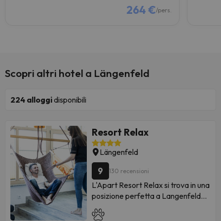
264 €
/pers.
Scopri altri hotel a Längenfeld
224
alloggi
disponibili
Resort Relax
Längenfeld
9
130 recensioni
L'Apart Resort Relax si trova in una
posizione perfetta a Langenfeld
per chi viaggia per affari o per
piacere.<br> L'hotel offre un