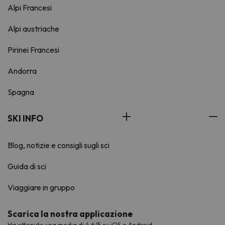
Alpi Francesi
Alpi austriache
Pirinei Francesi
Andorra
Spagna
SKI INFO
Blog, notizie e consigli sugli sci
Guida di sci
Viaggiare in gruppo
Scarica la nostra applicazione
Ha ottenuto una media di 4,6/5 su iOS e Android.