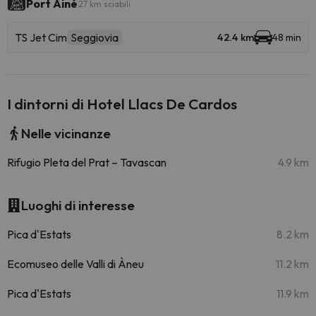
Port Ainé
27 km sciabili
TS Jet Cim
Seggiovia
42.4 km
48 min
I dintorni di Hotel Llacs De Cardos
Nelle vicinanze
Rifugio Pleta del Prat – Tavascan
4.9 km
Luoghi di interesse
Pica d'Estats
8.2 km
Ecomuseo delle Valli di Àneu
11.2 km
Pica d'Estats
11.9 km