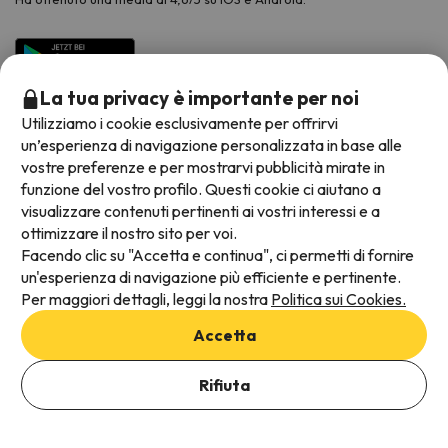
La tua privacy è importante per noi
Utilizziamo i cookie esclusivamente per offrirvi
un’esperienza di navigazione personalizzata in base alle
vostre preferenze e per mostrarvi pubblicità mirate in
funzione del vostro profilo. Questi cookie ci aiutano a
visualizzare contenuti pertinenti ai vostri interessi e a
Metodi di pagamento disponibili
ottimizzare il nostro sito per voi.
Facendo clic su "Accetta e continua", ci permetti di fornire
un'esperienza di navigazione più efficiente e pertinente.
Per maggiori dettagli, leggi la nostra
Politica sui Cookies.
Termini e condizioni generali
Accetta
Protezione dei dati
Aggiungi date per verificare la disponibilità
Informativa sui cookie
Rifiuta
Seleziona Date di prenotazione
Viajes para ti S.L.U. Copyright © Esquiades.com 2002-2026