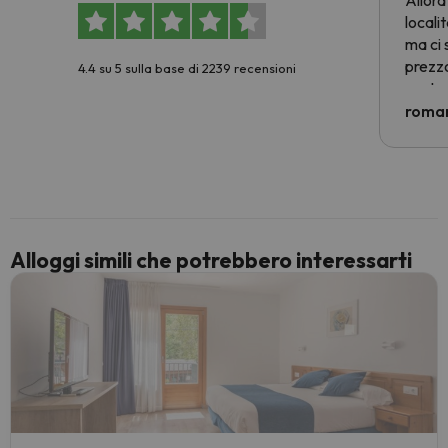
Allora
locali
ma ci 
prezzo
4.4 su 5 sulla base di 2239 recensioni
nostra 
econom
roman
costre
voluto
per 6 g
paghi 
Alloggi simili che potrebbero interessarti