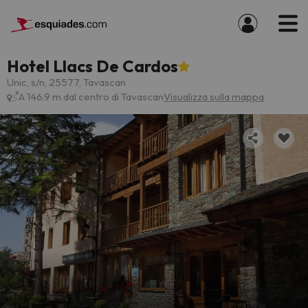
Hotel Llacs De Cardos
Unic, s/n, 25577, Tavascan
A 146.9 m dal centro di Tavascan
Visualizza sulla mappa