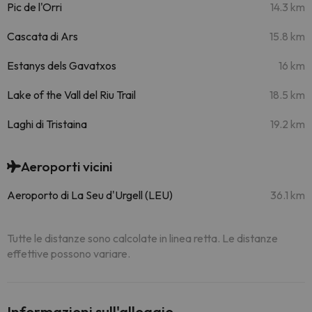
Pic de l'Orri
14.3 km
Cascata di Ars
15.8 km
Estanys dels Gavatxos
16 km
Lake of the Vall del Riu Trail
18.5 km
Laghi di Tristaina
19.2 km
Aeroporti vicini
Aeroporto di La Seu d'Urgell (LEU)
36.1 km
Tutte le distanze sono calcolate in linea retta. Le distanze
effettive possono variare.
Informazioni sull'alloggio