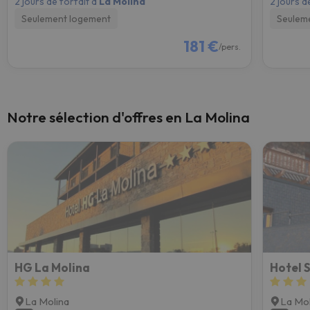
2 jours de forfait à
La Molina
2 jours d
Seulement logement
Seulem
181 €
/pers.
Notre sélection d'offres en La Molina
HG La Molina
Hotel 
La Molina
La Mol