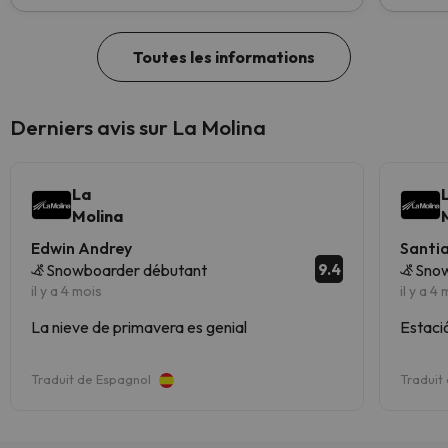
Toutes les informations
Derniers avis sur La Molina
La
Molina
Edwin Andrey
Santi
9.4
Snowboarder débutant
Sno
il y a 4 mois
il y a 4
La nieve de primavera es genial
Estació
Traduit de Espagnol
Traduit