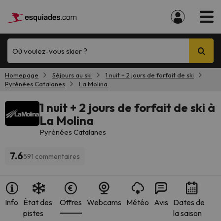
Où voulez-vous skier ?
Homepage
Séjours au ski
1 nuit + 2 jours de forfait de ski
Pyrénées Catalanes
La Molina
1 nuit + 2 jours de forfait de ski à
La Molina
Pyrénées Catalanes
7.6
591 commentaires
Info
État des
Offres
Webcams
Météo
Avis
Dates de
pistes
la saison