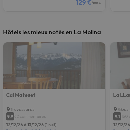
129 €
/pers.
Hôtels les mieux notés en La Molina
Cal Mateuet
La LLa
Travesseres
Ribes 
9.9
9.1
62 commentaires
160 
12/12/26 à 13/12/26
(1 nuit)
12/12/26