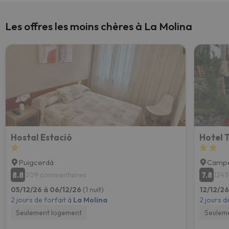
Les offres les moins chères à La Molina
Hostal Estació
Hotel 
Puigcerdá
Campe
8.8
7.8
209 commentaires
1243
05/12/26 à 06/12/26
(1 nuit)
12/12/26
2 jours de forfait à
La Molina
2 jours d
Seulement logement
Seulem