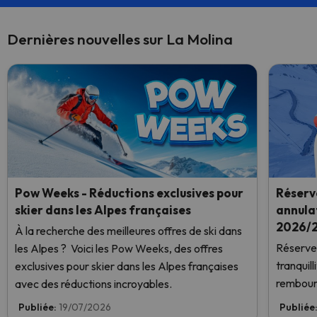
Dernières nouvelles sur La Molina
Pow Weeks - Réductions exclusives pour
Réserve
skier dans les Alpes françaises
annulat
2026/2
À la recherche des meilleures offres de ski dans
Réservez
les Alpes ? Voici les Pow Weeks, des offres
tranquil
exclusives pour skier dans les Alpes françaises
rembour
avec des réductions incroyables.
Publiée:
19/07/2026
Publiée