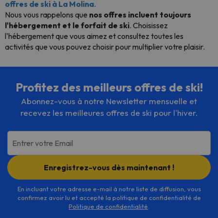
offres de ski à La Molina
.
Nous vous rappelons que
nos offres incluent toujours
l'hébergement et le forfait de ski
. Choisissez
l'hébergement que vous aimez et consultez toutes les
activités que vous pouvez choisir pour multiplier votre plaisir.
Profitez des meilleurs offres de ski!
Abonnez-vous à notre Newsletter mensuelle et
recevez les meilleures offres de ski pour l'hiver.
Entrer votre Email
Enregistrez-vous dès maintenant !
En incluant votre adresse e-mail à notre liste de diffusion, vous
confirmez avoir lu et accepté la politique de confidentialité de
Politique de confidentialité
.