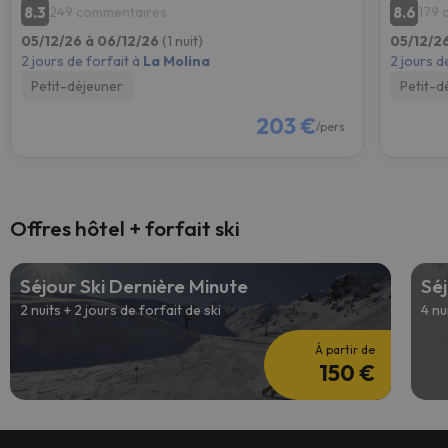
8.3
8.6
249 commentaires
179 
05/12/26 à 06/12/26
(1 nuit)
05/12/2
2 jours de forfait à
La Molina
2 jours d
Petit-déjeuner
Petit-d
203 €
/pers.
Offres hôtel + forfait ski
Séjour Ski Dernière Minute
Séj
2 nuits + 2 jours de forfait de ski
4 nu
À partir de
150 €