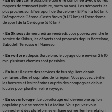
- En avion :
cette possibilité doit être combinée avec d'autres
moyens de transport (voiture, moto ou bus). Les aéroports les
plus proches sont: l'aéroport de Barcelone - El Prat (à 166 km),
l'aéroport de Gérone-Costa Brava (à 127 km) et l'aérodrome
de sport de la Cerdagne (à 16 km)
- En Skibus :
du mercredi au vendredi, vous pouvez prendre le
service de Skibus, les départs sont proposés depuis Barcelone,
Sabadell, Terrassa et Manresa.
- En voiture :
depuis Barcelone, le voyage dure environ 2 h 10
min, plusieurs chemins sont possibles.
- En bus :
Il existe des services de bus réguliers depuis
certaines villes et capitales de la région. Vous pouvez vérifier
les horaires et les itinéraires auprès des compagnies de bus
locales pour planifier votre voyage.
- En covoiturage :
Le covoiturage est devenu une option
populaire pour se rendre à La Molina. Vous pouvez vous
connecter à des plateformes en ligne qui mettent en relation