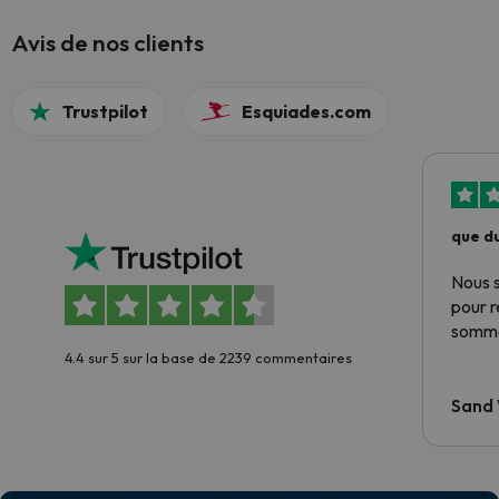
Avis de nos clients
Trustpilot
Esquiades.com
que du
Nous 
pour 
somme
4.4 sur 5 sur la base de 2239 commentaires
Sand