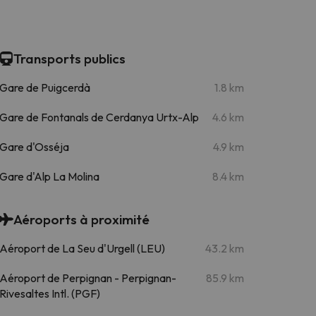
Transports publics
Gare de Puigcerdà
1.8 km
Gare de Fontanals de Cerdanya Urtx-Alp
4.6 km
Gare d'Osséja
4.9 km
Gare d'Alp La Molina
8.4 km
Aéroports à proximité
Aéroport de La Seu d'Urgell (LEU)
43.2 km
Aéroport de Perpignan - Perpignan-
85.9 km
Rivesaltes Intl. (PGF)