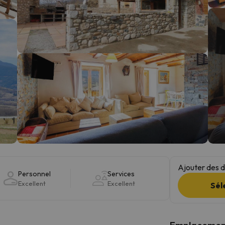
s qu'il aura retrouvé sa boussole, il reviendra.
Ajouter des da
Personnel
Services
Excellent
Excellent
Sél
Emplacemen