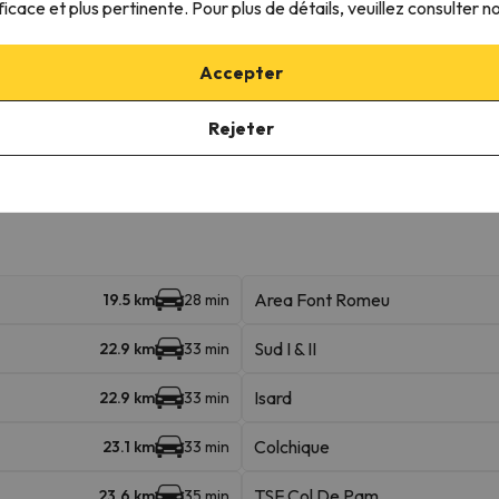
ficace et plus pertinente. Pour plus de détails, veuillez consulter n
ble
145 km skiables
Accepter
13.8 km
17 min
Rejeter
Pista Llarga
16.6 km
18 min
Area Font Romeu
19.5 km
28 min
Sud I & II
22.9 km
33 min
Isard
22.9 km
33 min
Colchique
23.1 km
33 min
TSF Col De Pam
23.6 km
35 min