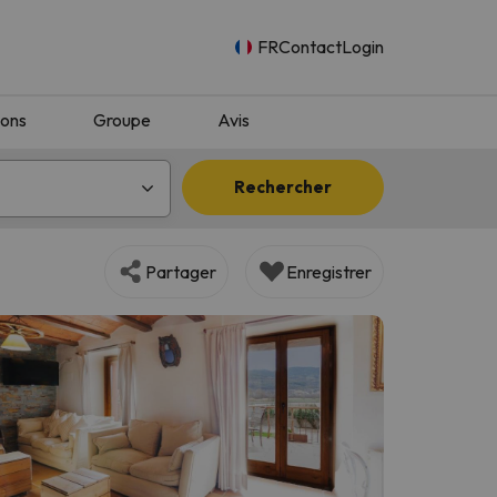
FR
Contact
Login
ions
Groupe
Avis
Rechercher
Partager
Enregistrer
n.