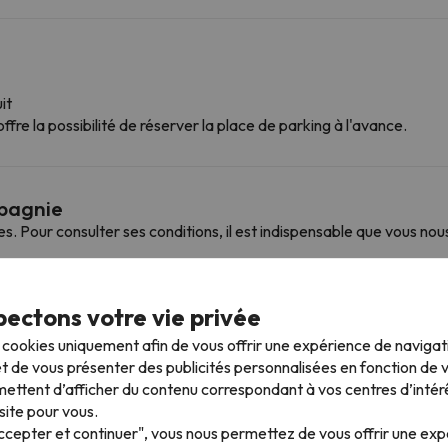
it
ffre la possibilité de réserver la place de parking à l'avance.
mpagnie
Pour consulter ses conditions, il est indispensable que vous nou
ectons votre vie privée
 plus proches
s cookies uniquement afin de vous offrir une expérience de naviga
t de vous présenter des publicités personnalisées en fonction de vo
ettent d’afficher du contenu correspondant à vos centres d’intér
asella), vous pouvez accéder à plusieurs stations et profiter de 1
site pour vous.
a Jet à Masella. Vous pouvez également skier à Masella et La Molina .
Accepter et continuer", vous nous permettez de vous offrir une ex