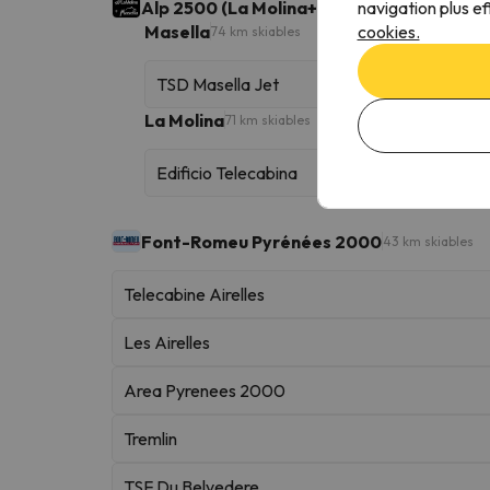
navigation plus ef
Alp 2500 (La Molina+Masella)
Domaine skia
cookies.
Masella
74 km skiables
TSD Masella Jet
La Molina
71 km skiables
Edificio Telecabina
Font-Romeu Pyrénées 2000
43 km skiables
Telecabine Airelles
Les Airelles
Area Pyrenees 2000
Tremlin
TSF Du Belvedere