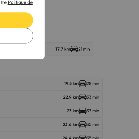
otre
Politique de
17.7 km
21 min
19.5 km
28 min
22.9 km
33 min
23 km
33 min
23.6 km
35 min
24.4 km
35 min