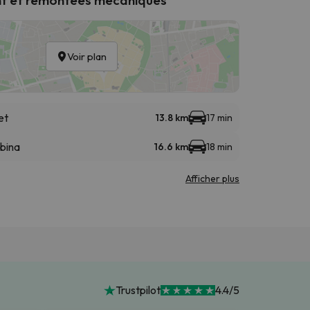
Voir plan
et
13.8 km
17 min
abina
16.6 km
18 min
Afficher plus
Trustpilot
4.4/5