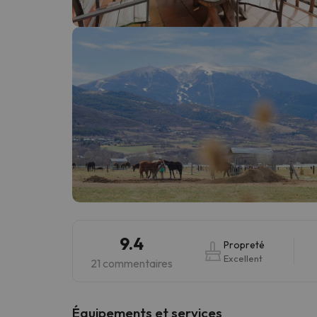
Il semble que notre chercheur se soit égaré. Dè
9.4
Propreté
Excellent
21 commentaires
​Équipements et services