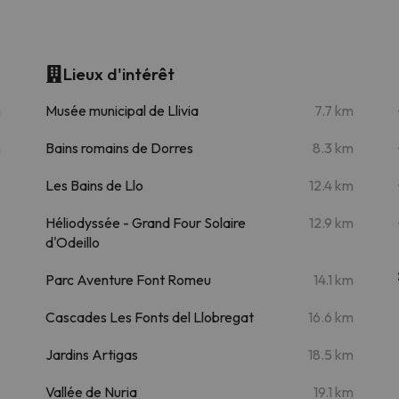
Lieux d'intérêt
m
Musée municipal de Llivia
7.7 km
m
Bains romains de Dorres
8.3 km
Les Bains de Llo
12.4 km
Héliodyssée - Grand Four Solaire
12.9 km
d'Odeillo
Parc Aventure Font Romeu
14.1 km
Cascades Les Fonts del Llobregat
16.6 km
Jardins Artigas
18.5 km
Vallée de Nuria
19.1 km