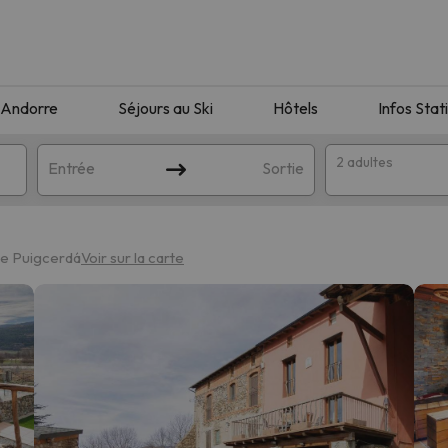
Andorre
Séjours au Ski
Hôtels
Infos Stat
2 adultes
Entrée
Sortie
de Puigcerdá
Voir sur la carte
orrespondant à votre recherche. Essayez de modifier la destinatio