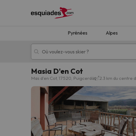
Pyrénées
Alpes
Masia D'en Cot
Séjours au ski
Séjours montagne
Mas d'en Cot, 17520, Puigcerdá
2.3 km du centre 
Oups, nous n'avons pas trouvé de résultats c