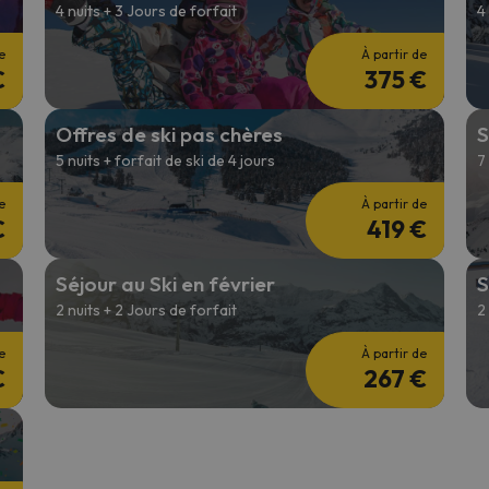
4 nuits + 3 Jours de forfait
4
e
À partir de
€
375 €
Offres de ski pas chères
S
5 nuits + forfait de ski de 4 jours
7
e
À partir de
€
419 €
Séjour au Ski en février
S
2 nuits + 2 Jours de forfait
2
e
À partir de
€
267 €