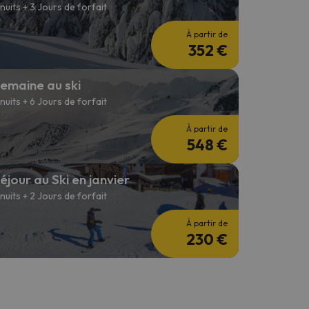
 nuits + 3 Jours de forfait
À partir de
352 €
emaine au ski
 nuits + 6 Jours de forfait
À partir de
548 €
éjour au Ski en janvier
 nuits + 2 Jours de forfait
À partir de
230 €