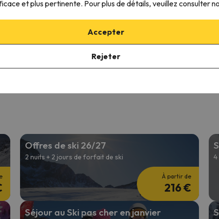
ficace et plus pertinente. Pour plus de détails, veuillez consulter n
7
2 commentaires
30 commentaires
27 à 13/03/27
(7 nuits)
06/03/27 à 13/03/27
(7 nuits)
Accepter
 de forfait à
Les 3 Vallées
6 jours de forfait à
Les 3 Vallée
ment logement
Seulement logement
Rejeter
1010 €
630 
/pers.
Offres de ski 26/27
S
2 nuits + 2 jours de forfait de ski
4
e
À partir de
€
216 €
Séjour au Ski pas cher en janvier
S