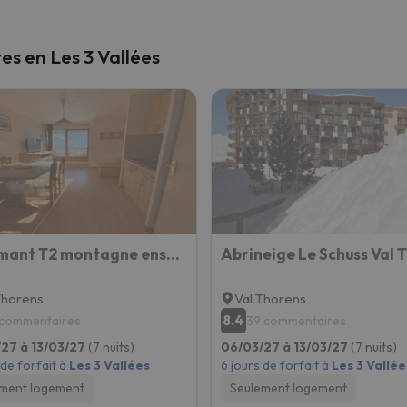
tes en Les 3 Vallées
Charmant T2 montagne ensoleillé
Thorens
Val Thorens
8.4
 commentaires
39 commentaires
27 à 13/03/27
(7 nuits)
06/03/27 à 13/03/27
(7 nuits)
 de forfait à
Les 3 Vallées
6 jours de forfait à
Les 3 Vallée
ment logement
Seulement logement