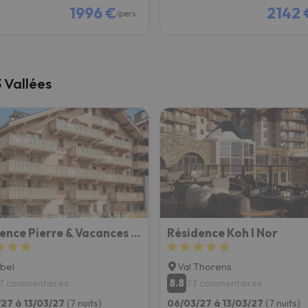
1996 €
2142 
/pers.
3 Vallées
Résidence Pierre & Vacances Premium L'Hévana
Résidence Koh I Nor
bel
Val Thorens
8.8
7 commentaires
73 commentaires
27 à 13/03/27
(7 nuits)
06/03/27 à 13/03/27
(7 nuits)