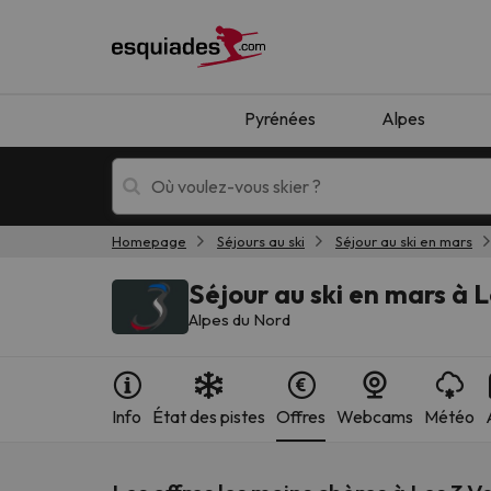
Pyrénées
Alpes
Homepage
Séjours au ski
Séjour au ski en mars
Séjours au ski
Séjours montagne
Séjour au ski en mars à L
Alpes du Nord
Info
État des pistes
Offres
Webcams
Météo
Oups, nous n'avons pas trouvé de résultats c