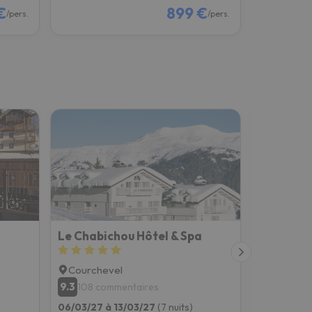
€
899 €
/pers.
/pers.
Le Chabichou Hôtel & Spa
Le Saint
Courchevel
Courche
9.3
8.8
108 commentaires
88 com
06/03/27 à 13/03/27
(7 nuits)
12/03/27 à