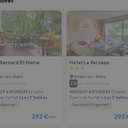
allées
s qu'il aura retrouvé sa boussole, il reviendra.
Bernard Et Marie
Hôtel Le Verseau
es-les-Bains
Brides-les-Bains
7.4
 commentaires
129 commentaires
/27 à 07/03/27
(2 nuits)
05/03/27 à 07/03/27
(2 nuits)
 de forfait à
Les 3 Vallées
2 jours de forfait à
Les 3 Vallée
-déjeuner
Seulement logement
292 €
293 
/pers.