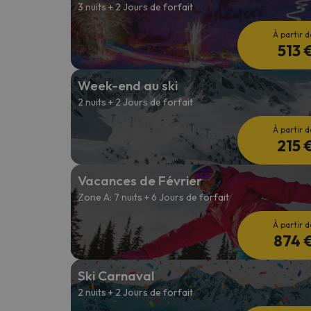
3 nuits + 2 Jours de forfait
À partir d
513 
Week-end au ski
2 nuits + 2 Jours de forfait
À partir d
215 
Vacances de Février
Zone A: 7 nuits + 6 Jours de forfait
À partir d
874 
Ski Carnaval
2 nuits + 2 Jours de forfait