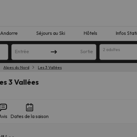
Andorre
Séjours au Ski
Hôtels
Infos Stat
2 adultes
Entrée
Sortie
Alpes du Nord
Les 3 Vallées
es 3 Vallées
Avis
Dates de la saison
orrespondant à votre recherche. Essayez de modifier la destinatio