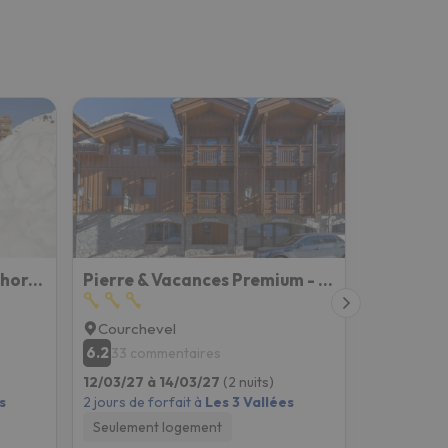
Abrineige Le Schuss Val Thorens
Pierre & Vacances Premium - Résidence Les Chalets du Forum
Courchevel
6.2
33 commentaires
12/03/27 à 14/03/27
(2 nuits)
s
2 jours de forfait à
Les 3 Vallées
Seulement logement