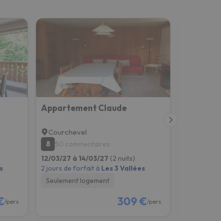
Appartement Claude
Courchevel
Brides-l
8
7.5
50 commentaires
596 co
12/03/27 à 14/03/27
(2 nuits)
12/03/27 à
s
2 jours de forfait à
Les 3 Vallées
2 jours de f
Seulement logement
Seulement
€
309 €
/pers.
/pers.