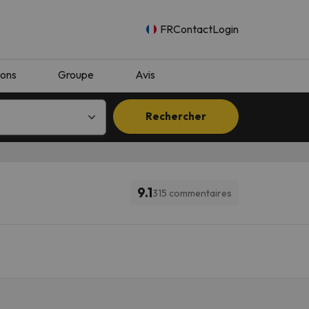
FR
Contact
Login
ions
Groupe
Avis
Rechercher
9.1
315 commentaires
n.