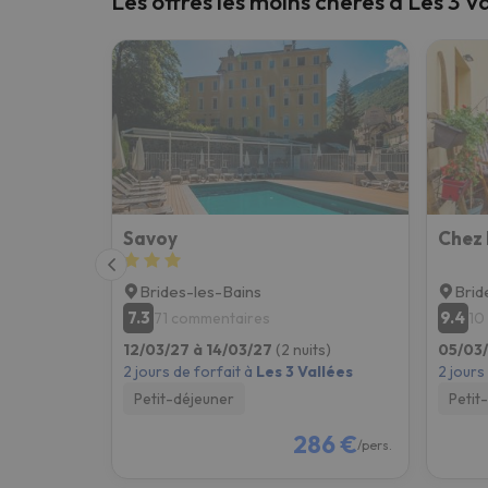
Les offres les moins chères à Les 3 V
Il semble que notre chercheur se soit égaré. Dè
Savoy
Chez 
Brides-les-Bains
Brid
7.3
9.4
71 commentaires
10
12/03/27 à 14/03/27
(2 nuits)
05/03
2 jours de forfait à
Les 3 Vallées
2 jours
Petit-déjeuner
Petit
286 €
/pers.