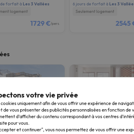
 de forfait à
Les 3 Vallées
6 jours de forfait à
Les 3 Vallée
ment logement
Seulement logement
1729 €
2545 
/pers.
lées
ectons votre vie privée
s cookies uniquement afin de vous offrir une expérience de naviga
t de vous présenter des publicités personnalisées en fonction de vo
ettent d’afficher du contenu correspondant à vos centres d’intér
ence Odalys Tourotel
Lagrange Residence Cyb
site pour vous.
Accepter et continuer", vous nous permettez de vous offrir une ex
Thorens
Brides-les-Bains