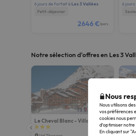
6 jours de forfait à
Les 3 Vallées
6 jours
Petit-déjeuner
Seule
2646 €
/pers.
Notre sélection d'offres en Les 3 Val
Nous resp
Nous utilisons de
vos préférences e
cookies nous perm
Le Cheval Blanc - Village Montana
Résid
d’optimiser notre 
En cliquant sur "
Val Thorens
Val 