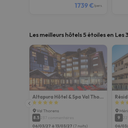
1739 €
/pers.
Les meilleurs hôtels 5 étoiles en Les 
Altapura Hôtel & Spa Val Thorens
Val Thorens
Méri
8.5
9
237 commentaires
22
06/03/27 à 13/03/27
(7 nuits)
06/03/