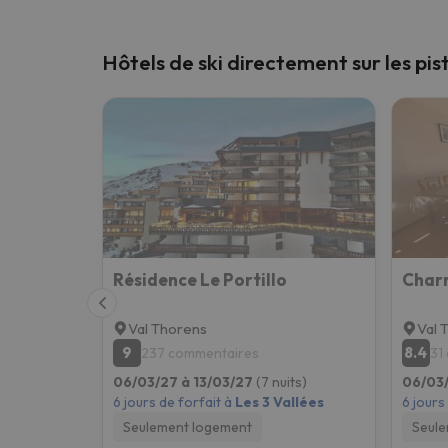
Hôtels de ski directement sur les pis
Résidence Le Portillo
Val Thorens
Val 
9
8.4
237 commentaires
31
06/03/27 à 13/03/27
(7 nuits)
06/03/
6 jours de forfait à
Les 3 Vallées
6 jours
Seulement logement
Seule