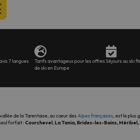
e
€
avis 7 langues
Tarifs avantageux pour les offres
Séjours au ski fl
de ski en Europe
a vallée de la Tarentaise, au cœur des
Alpes françaises
, est le plu
ul forfait :
Courchevel
,
La Tania, Brides-les-Bains, Méribel,