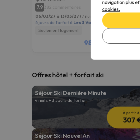
navigation plus ef
7.9
8.3
382 commentaires
33
cookies.
06/03/27 à 13/03/27
(7 nuits)
06/03/
6 jours de forfait à
Les 3 Vallées
6 jours
Seulement logement
Seule
982 €
/pers.
Offres hôtel + forfait ski
Séjour Ski Dernière Minute
4 nuits + 3 Jours de forfait
À partir d
307 
Séjour Ski Nouvel An