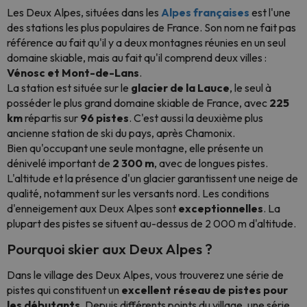
Les Deux Alpes, situées dans les
Alpes françaises
est l'une
des stations les plus populaires de France. Son nom ne fait pas
référence au fait qu'il y a deux montagnes réunies en un seul
domaine skiable, mais au fait qu'il comprend deux villes :
Vénosc et Mont-de-Lans
.
La station est située sur le
glacier de la Lauce
, le seul à
posséder le plus grand domaine skiable de France, avec
225
km
répartis sur
96 pistes
. C'est aussi la deuxième plus
ancienne station de ski du pays, après Chamonix.
Bien qu'occupant une seule montagne, elle présente un
dénivelé important de
2 300 m
, avec de longues pistes.
L'altitude et la présence d'un glacier garantissent une neige de
qualité, notamment sur les versants nord. Les conditions
d'enneigement aux Deux Alpes sont
exceptionnelles
. La
plupart des pistes se situent au-dessus de 2 000 m d'altitude.
Pourquoi skier aux Deux Alpes ?
Dans le village des Deux Alpes, vous trouverez une série de
pistes qui constituent un
excellent réseau de pistes pour
les débutants
. Depuis différents points du village, une série