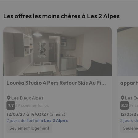
Les offres les moins chères à Les 2 Alpes
Louréa Studio 4 Pers Retour Skis Au Pieds
appart
Les Deux Alpes
Les D
7.7
8.2
39 commentaires
29 c
12/03/27 à 14/03/27
(2 nuits)
12/03/2
2 jours de forfait à
Les 2 Alpes
2 jours d
Seulement logement
Seulem