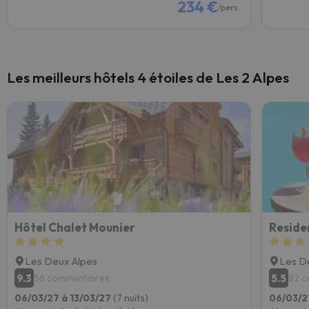
234 €
/pers.
Les meilleurs hôtels 4 étoiles de Les 2 Alpes
Hôtel Chalet Mounier
Reside
Les Deux Alpes
Les D
9.3
5.5
56 commentaires
82 c
06/03/27 à 13/03/27
(7 nuits)
06/03/2