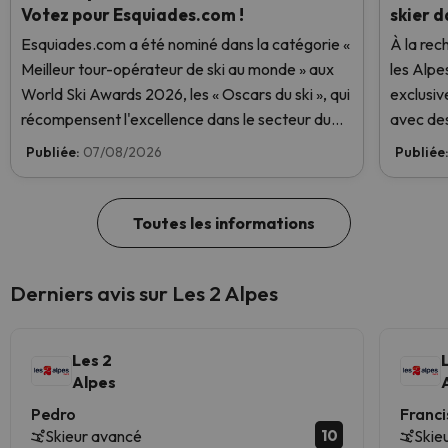
Votez pour Esquiades.com !
skier d
Esquiades.com a été nominé dans la catégorie «
À la rec
Meilleur tour-opérateur de ski au monde » aux
les Alpe
World Ski Awards 2026, les « Oscars du ski », qui
exclusiv
récompensent l'excellence dans le secteur du
avec des
ski. Votez dès maintenant et aidez-nous à
Publiée:
07/08/2026
Publiée
atteindre la première place !
Toutes les informations
Derniers avis sur Les 2 Alpes
Les 2
Alpes
Pedro
Franc
10
Skieur avancé
Skie