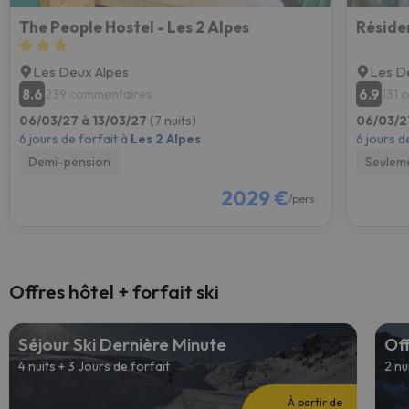
The People Hostel - Les 2 Alpes
Réside
Les Deux Alpes
Les D
8.6
6.9
239 commentaires
131 
06/03/27 à 13/03/27
(7 nuits)
06/03/2
6 jours de forfait à
Les 2 Alpes
6 jours d
Demi-pension
Seulem
2029 €
/pers.
Offres hôtel + forfait ski
Séjour Ski Dernière Minute
Off
4 nuits + 3 Jours de forfait
2 nu
À partir de