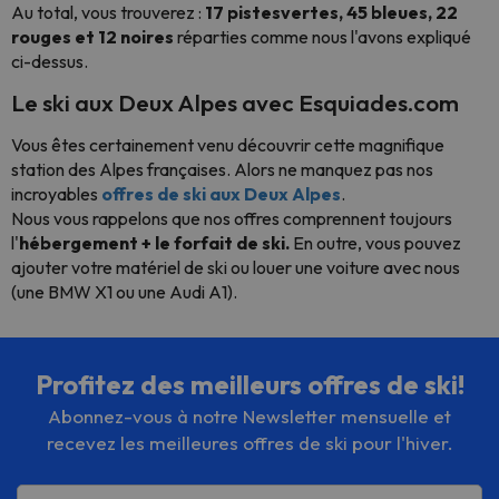
Au total, vous trouverez :
17
pistes
vertes
,
45 bleues
,
22
rouges
et 12
noires
réparties comme nous l'avons expliqué
ci-dessus.
Le ski aux Deux Alpes avec Esquiades.com
Vous êtes certainement venu découvrir cette magnifique
station des Alpes françaises. Alors ne manquez pas nos
incroyables
offres de ski aux Deux Alpes
.
Nous vous rappelons que nos offres comprennent toujours
l'
hébergement + le forfait de ski.
En outre, vous pouvez
ajouter votre matériel de ski ou louer une voiture avec nous
(une BMW X1 ou une Audi A1).
Profitez des meilleurs offres de ski!
Abonnez-vous à notre Newsletter mensuelle et
recevez les meilleures offres de ski pour l'hiver.