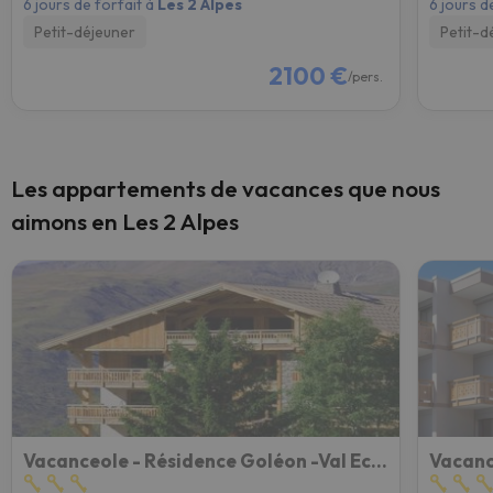
6 jours de forfait à
Les 2 Alpes
6 jours d
Petit-déjeuner
Petit-d
2100 €
/pers.
Les appartements de vacances que nous
aimons en Les 2 Alpes
Vacanceole - Résidence Goléon -Val Ecrins