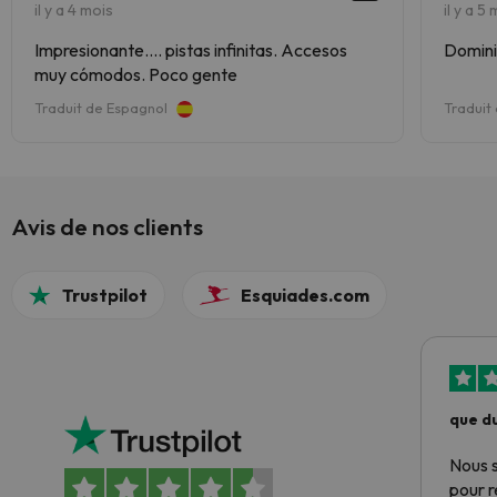
il y a 4 mois
il y a 5
Impresionante.... pistas infinitas. Accesos
muy cómodos. Poco gente
Traduit de Espagnol
Traduit
Avis de nos clients
Trustpilot
Esquiades.com
que du
Nous 
pour 