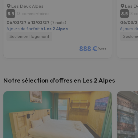
Les Deux Alpes
Les D
8.5
8.5
113 commentaires
18 c
06/03/27 à 13/03/27
(7 nuits)
06/03/2
6 jours de forfait à
Les 2 Alpes
6 jours d
Seulement logement
Seulem
888 €
/pers.
Notre sélection d'offres en Les 2 Alpes