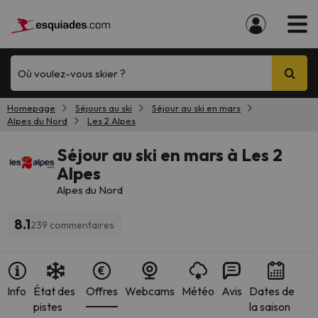
Où voulez-vous skier ?
Homepage
Séjours au ski
Séjour au ski en mars
Alpes du Nord
Les 2 Alpes
Séjour au ski en mars à Les 2
Alpes
Alpes du Nord
8.1
239 commentaires
Info
État des
Offres
Webcams
Météo
Avis
Dates de
pistes
la saison