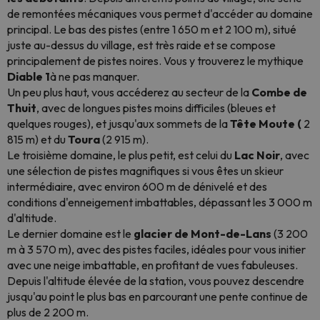
de remontées mécaniques vous permet d'accéder au domaine
principal. Le bas des pistes (entre 1 650 m et 2 100 m), situé
juste au-dessus du village, est très raide et se compose
principalement de pistes noires. Vous y trouverez le mythique
Diable 1
à ne pas manquer.
Un peu plus haut, vous accéderez au secteur de la
Combe de
Thuit
, avec de longues pistes moins difficiles (bleues et
quelques rouges), et jusqu'aux sommets de la
Tête Moute (
2
815 m) et du
Toura
(2 915 m).
Le troisième domaine, le plus petit, est celui du
Lac Noir
, avec
une sélection de pistes magnifiques si vous êtes un skieur
intermédiaire, avec environ 600 m de dénivelé et des
conditions d'enneigement imbattables, dépassant les 3 000 m
d'altitude.
Le dernier domaine est le
glacier de
Mont-de-Lans
(3 200
m à 3 570 m), avec des pistes faciles, idéales pour vous initier
avec une neige imbattable, en profitant de vues fabuleuses.
Depuis l'altitude élevée de la station, vous pouvez descendre
jusqu'au point le plus bas en parcourant une pente continue de
plus de 2 200 m.