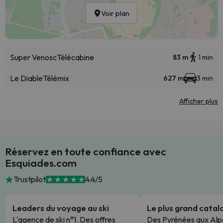
Voir plan
Super Venosc
Télécabine
83 m
1 min
Le Diable
Télémix
627 m
3 min
Afficher plus
Réservez en toute confiance avec
Esquiades.com
Trustpilot
4.4/5
Leaders du voyage au ski
Le plus grand cata
L'agence de ski n°1. Des offres
Des Pyrénées aux Alp