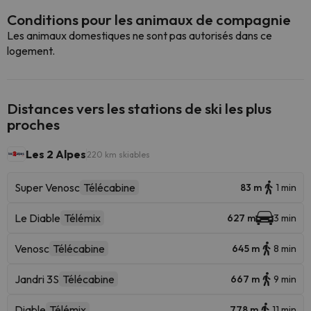
Conditions pour les animaux de compagnie
Les animaux domestiques ne sont pas autorisés dans ce
logement.
Distances vers les stations de ski les plus
proches
Les 2 Alpes
220 km skiables
Super Venosc
Télécabine
83 m
1 min
Le Diable
Télémix
627 m
3 min
Venosc
Télécabine
645 m
8 min
Jandri 3S
Télécabine
667 m
9 min
Diable
Télémix
778 m
11 min