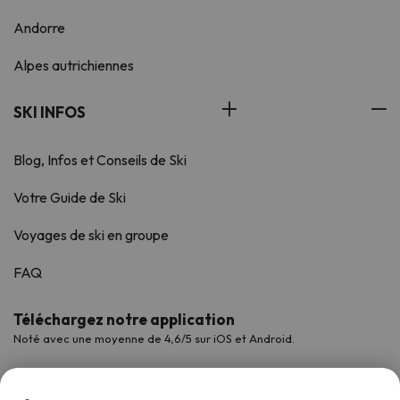
Andorre
Alpes autrichiennes
SKI INFOS
Blog, Infos et Conseils de Ski
Votre Guide de Ski
Voyages de ski en groupe
FAQ
Téléchargez notre application
Noté avec une moyenne de 4,6/5 sur iOS et Android.