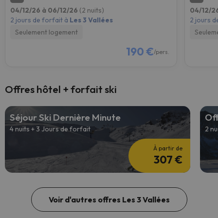
04/12/26 à 06/12/26
(2 nuits)
04/12/2
2 jours de forfait à
Les 3 Vallées
2 jours d
Seulement logement
Seulem
190 €
/pers.
Offres hôtel + forfait ski
Séjour Ski Dernière Minute
Off
4 nuits + 3 Jours de forfait
2 nu
À partir de
307 €
Voir d'autres offres Les 3 Vallées