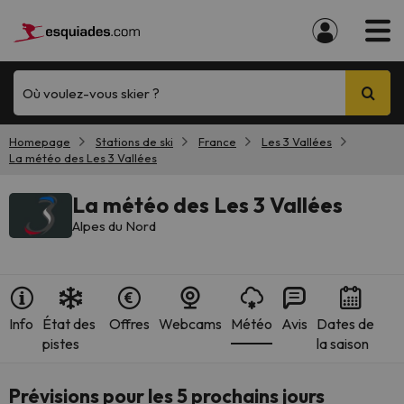
Où voulez-vous skier ?
Homepage
Stations de ski
France
Les 3 Vallées
La météo des Les 3 Vallées
La météo des Les 3 Vallées
Alpes du Nord
Info
État des
Offres
Webcams
Météo
Avis
Dates de
pistes
la saison
Prévisions pour les 5 prochains jours