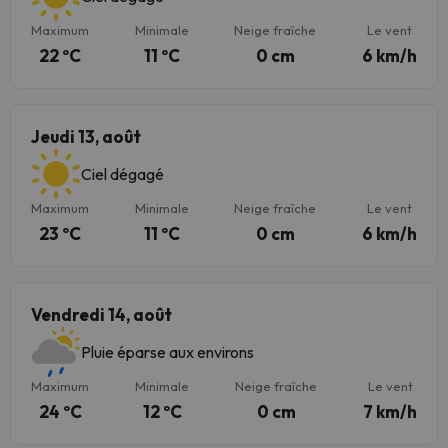
Maximum
Minimale
Neige fraîche
Le vent
22 ºC
11 ºC
0 cm
6 km/h
Jeudi 13, août
Ciel dégagé
Maximum
Minimale
Neige fraîche
Le vent
23 ºC
11 ºC
0 cm
6 km/h
Vendredi 14, août
Pluie éparse aux environs
Maximum
Minimale
Neige fraîche
Le vent
24 ºC
12 ºC
0 cm
7 km/h