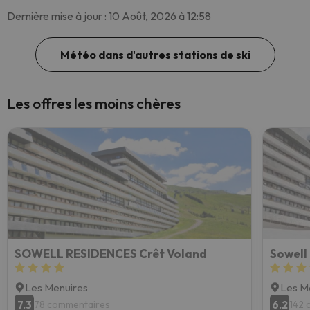
Dernière mise à jour : 10 Août, 2026 à 12:58
Météo dans d'autres stations de ski
Les offres les moins chères
SOWELL RESIDENCES Crêt Voland
Sowell
Les Menuires
Les M
7.3
6.2
78 commentaires
142 