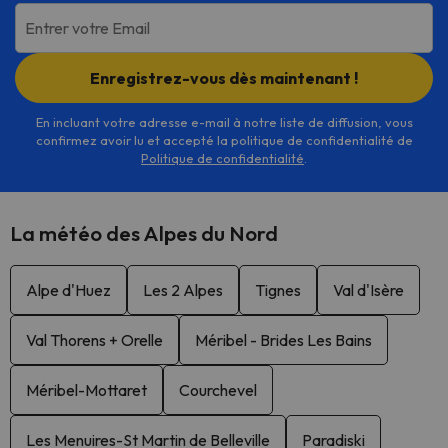
Entrer votre Email
Enregistrez-vous dès maintenant !
En incluant votre adresse e-mail à notre liste de diffusion, vous
confirmez avoir lu et accepté la politique de confidentialité de
Politique de confidentialité
.
La météo des Alpes du Nord
Alpe d'Huez
Les 2 Alpes
Tignes
Val d'Isère
Val Thorens + Orelle
Méribel - Brides Les Bains
Méribel-Mottaret
Courchevel
Les Menuires-St Martin de Belleville
Paradiski