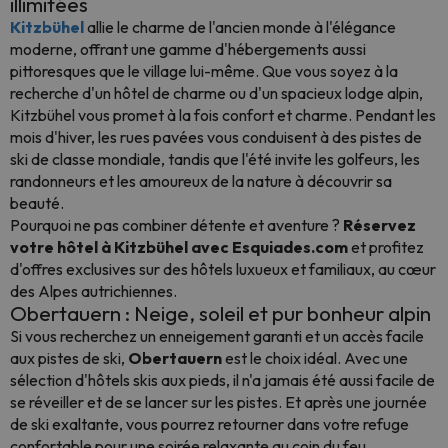
illimitées
Kitzbühel
allie le charme de l'ancien monde à l'élégance
moderne, offrant une gamme d'hébergements aussi
pittoresques que le village lui-même. Que vous soyez à la
recherche d'un hôtel de charme ou d'un spacieux lodge alpin,
Kitzbühel vous promet à la fois confort et charme. Pendant les
mois d'hiver, les rues pavées vous conduisent à des pistes de
ski de classe mondiale, tandis que l'été invite les golfeurs, les
randonneurs et les amoureux de la nature à découvrir sa
beauté.
Pourquoi ne pas combiner détente et aventure ?
Réservez
votre hôtel à Kitzbühel avec Esquiades.com
et profitez
d'offres exclusives sur des hôtels luxueux et familiaux, au cœur
des Alpes autrichiennes.
Obertauern : Neige, soleil et pur bonheur alpin
Si vous recherchez un enneigement garanti et un accès facile
aux pistes de ski,
Obertauern
est le choix idéal. Avec une
sélection d'hôtels skis aux pieds, il n'a jamais été aussi facile de
se réveiller et de se lancer sur les pistes. Et après une journée
de ski exaltante, vous pourrez retourner dans votre refuge
confortable pour une soirée relaxante au coin du feu.