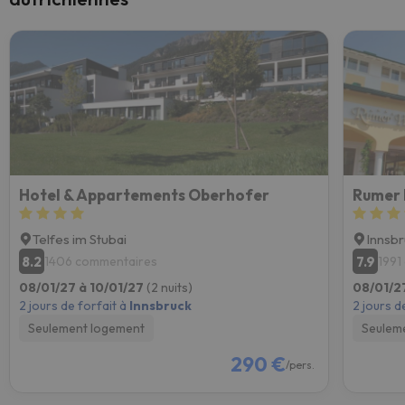
Hotel & Appartements Oberhofer
Rumer
Telfes im Stubai
Innsb
8.2
7.9
1406 commentaires
1991
08/01/27 à 10/01/27
(2 nuits)
08/01/2
2 jours de forfait à
Innsbruck
2 jours d
Seulement logement
Seulem
290 €
/pers.