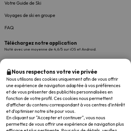
Votre Guide de Ski
Voyages de ski en groupe
FAQ
Téléchargez notre application
Noté avec une moyenne de 4,6/5 sur iOS et Android.
Nous respectons votre vie privée
Nous utilisons des cookies uniquement afin de vous offrir
une expérience de navigation adaptée à vos préférences
et de vous présenter des publicités personnalisées en
fonction de votre profil. Ces cookies nous permettent
d’afficher du contenu correspondant à vos centres d’intérêt
et d’optimiser notre site pour vous.
Modes de paiement disponibles
En cliquant sur "Accepter et continuer", vous nous
permettez de vous offrir une expérience de navigation plus
efficace et plus pertinente. Pour plus de détails, veuillez