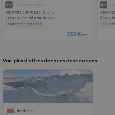
8.9
8.5
4912 commentaires
2631
08/01/27 à 10/01/27
(2 nuits)
08/01/2
2 jours de forfait à
Innsbruck
2 jours d
Seulement logement
Seulem
253 €
/pers.
Voir plus d'offres dans ces destinations
Innsbruck