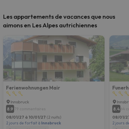
Les appartements de vacances que nous
aimons en Les Alpes autrichiennes
Ferienwohnungen Mair
Funerh
Innsbruck
Innsb
8.9
8.4
79 commentaires
64 c
08/01/27 à 10/01/27
(2 nuits)
08/01/2
2 jours de forfait à
Innsbruck
2 jours d