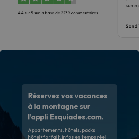
somme
4.4 sur 5 sur la base de 2239 commentaires
Sand
Réservez vos vacances
à la montagne sur
l’appli Esquiades.com.
Appartements, hôtels, packs
hôtel+forfait, infos en temps réel