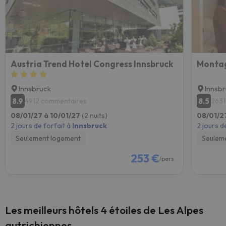
Austria Trend Hotel Congress Innsbruck
Montag
Innsbruck
Innsb
8.9
8.5
4912 commentaires
2631
08/01/27 à 10/01/27
(2 nuits)
08/01/2
2 jours de forfait à
Innsbruck
2 jours d
Seulement logement
Seulem
253 €
/pers.
Les meilleurs hôtels 4 étoiles de Les Alpes
autrichiennes