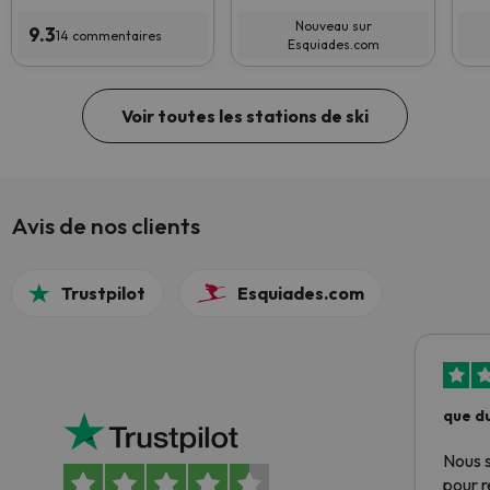
Nouveau sur
9.3
14 commentaires
Esquiades.com
Voir toutes les stations de ski
Avis de nos clients
Trustpilot
Esquiades.com
que du
Nous 
pour 