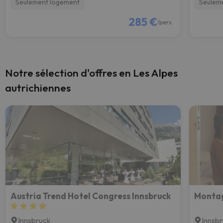
Seulement logement
Seulem
285 €
/pers.
Notre sélection d'offres en Les Alpes
autrichiennes
Austria Trend Hotel Congress Innsbruck
Montag
Innsbruck
Innsb