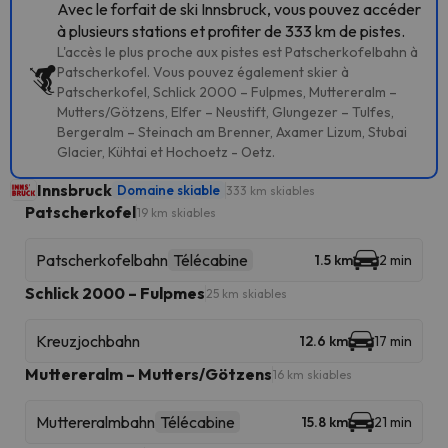
Avec le forfait de ski Innsbruck, vous pouvez accéder
à plusieurs stations et profiter de 333 km de pistes.
L'accès le plus proche aux pistes est Patscherkofelbahn à
Patscherkofel. Vous pouvez également skier à
Patscherkofel, Schlick 2000 – Fulpmes, Muttereralm –
Mutters/Götzens, Elfer – Neustift, Glungezer – Tulfes,
Bergeralm – Steinach am Brenner, Axamer Lizum, Stubai
Glacier, Kühtai et Hochoetz - Oetz.
Innsbruck
Domaine skiable
333 km skiables
Patscherkofel
19 km skiables
Patscherkofelbahn
Télécabine
1.5 km
2 min
Schlick 2000 – Fulpmes
25 km skiables
Kreuzjochbahn
12.6 km
17 min
Muttereralm – Mutters/Götzens
16 km skiables
Muttereralmbahn
Télécabine
15.8 km
21 min