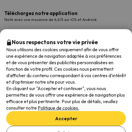
Téléchargez notre application
Noté avec une moyenne de 4,6/5 sur iOS et Android.
Nous respectons votre vie privée
Nous utilisons des cookies uniquement afin de vous offrir
une expérience de navigation adaptée à vos préférences
et de vous présenter des publicités personnalisées en
fonction de votre profil. Ces cookies nous permettent
d’afficher du contenu correspondant à vos centres d’intérêt
et d’optimiser notre site pour vous.
Modes de paiement disponibles
En cliquant sur "Accepter et continuer", vous nous
permettez de vous offrir une expérience de navigation plus
efficace et plus pertinente. Pour plus de détails, veuillez
consulter notre
Politique de cookies.
Conditions générales d'utilisation
Accepter
Protection des données
Ajouter des dates pour vérifier la disponibilité
Politique en matière de cookies