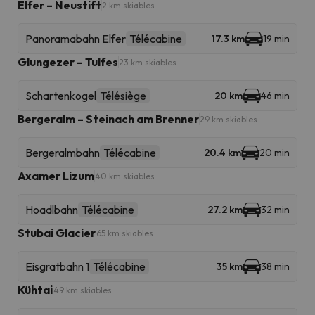
Elfer – Neustift
2 km skiables
Panoramabahn Elfer
Télécabine
17.3 km
19 min
Glungezer – Tulfes
23 km skiables
Schartenkogel
Télésiège
20 km
46 min
Bergeralm – Steinach am Brenner
29 km skiables
Bergeralmbahn
Télécabine
20.4 km
20 min
Axamer Lizum
40 km skiables
Hoadlbahn
Télécabine
27.2 km
32 min
Stubai Glacier
65 km skiables
Eisgratbahn 1
Télécabine
35 km
38 min
Kühtai
49 km skiables