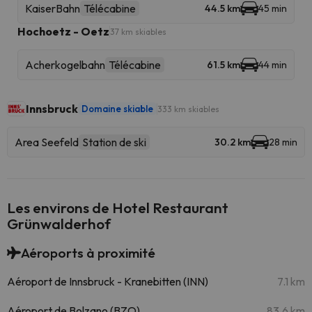
KaiserBahn
Télécabine
44.5 km
45 min
Hochoetz - Oetz
37 km skiables
Acherkogelbahn
Télécabine
61.5 km
44 min
Innsbruck
Domaine skiable
333 km skiables
Area Seefeld
Station de ski
30.2 km
28 min
Les environs de Hotel Restaurant
Grünwalderhof
Aéroports à proximité
Aéroport de Innsbruck - Kranebitten (INN)
7.1 km
Aéroport de Bolzano (BZO)
83.6 km