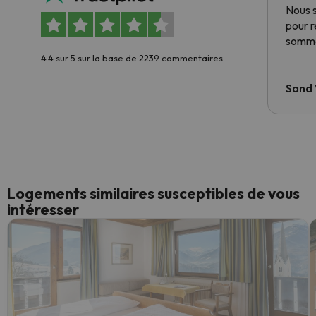
Nous 
pour 
somme
4.4 sur 5 sur la base de 2239 commentaires
Sand
Logements similaires susceptibles de vous
intéresser