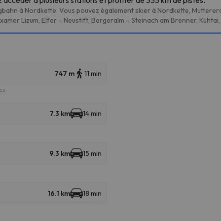
urgbahn à Nordkette. Vous pouvez également skier à Nordkette, Muttere
amer Lizum, Elfer – Neustift, Bergeralm – Steinach am Brenner, Kühtai,
747 m
11 min
es
7.3 km
14 min
9.3 km
15 min
16.1 km
18 min