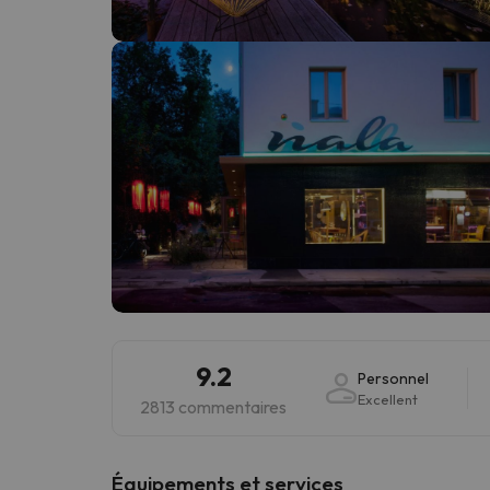
Il semble que notre chercheur se soit égaré. Dè
9.2
Personnel
Excellent
2813 commentaires
​Équipements et services