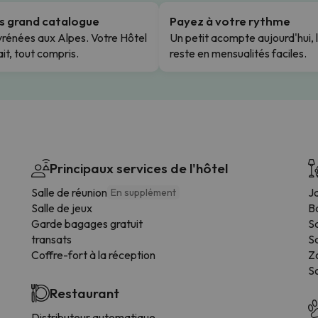
us grand catalogue
Payez à votre rythme
rénées aux Alpes. Votre Hôtel
Un petit acompte aujourd'hui, 
it, tout compris.
reste en mensualités faciles.
Principaux services de l'hôtel
Salle de réunion
Ja
En supplément
Salle de jeux
B
Garde bagages gratuit
Sa
transats
S
Coffre-fort à la réception
Z
S
Restaurant
Distributeur automatique