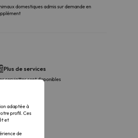
nimaux domestiques admis sur demande en
upplément
Plus de services
s serviettes sont disponibles
afetière
tion adaptée à
tre profil. Ces
êt et
périence de