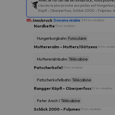
L'accès le plus proche aux pistes est Hungerb
Köpfl – Oberperfuss, Schlick 2000 – Fulpmes, Ax
Innsbruck
Domaine skiable
333 km skiables
Nordkette
13 km skiables
Hungerburgbahn
Funiculaire
Muttereralm – Mutters/Götzens
16 km skiabl
Muttereralmbahn
Télécabine
Patscherkofel
19 km skiables
Patscherkofelbahn
Télécabine
Rangger Köpfl – Oberperfuss
10 km skiables
Peter Anich I
Télécabine
Schlick 2000 – Fulpmes
25 km skiables