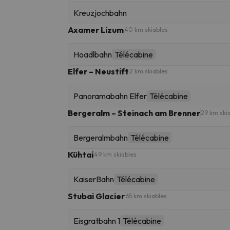
Kreuzjochbahn
Axamer Lizum
40 km skiables
Hoadlbahn
Télécabine
Elfer – Neustift
2 km skiables
Panoramabahn Elfer
Télécabine
Bergeralm – Steinach am Brenner
29 km ski
Bergeralmbahn
Télécabine
Kühtai
49 km skiables
KaiserBahn
Télécabine
Stubai Glacier
65 km skiables
Eisgratbahn 1
Télécabine