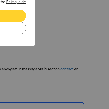
otre
Politique de
s envoyiez un message via la section
contact
en