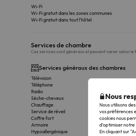
Wi-Fi
Wi-Fi gratuit dans les zones communes
Wi-Fi gratuit dans tout l'hôtel
Services de chambre
Ces services sont généraux et peuvent varier selon le
Services généraux des chambres
Télévision
Téléphone
Radio
Nous resp
Sèche-cheveux
Nous utilisons de
Chauffage
vos préférences e
Service de réveil
cookies nous perm
Coffre fort
d’optimiser notre 
Armoire
En cliquant sur "
Hypoallergénique