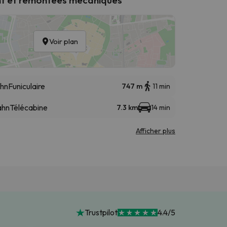
Voir plan
hn
Funiculaire
747 m
11 min
ahn
Télécabine
7.3 km
14 min
Afficher plus
Trustpilot
4.4/5