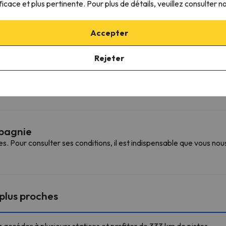
ficace et plus pertinente. Pour plus de détails, veuillez consulter n
Accepter
Rejeter
 disponible moyennant un supplément.
mpagnie
Pour consulter ses conditions, il est indispensable que vous nou
 plus proches
z accéder à plusieurs stations et profiter de 333 km de pistes.