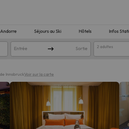
Andorre
Séjours au Ski
Hôtels
Infos Stat
2 adultes
Entrée
Sortie
 de Innsbruck
Voir sur la carte
orrespondant à votre recherche. Essayez de modifier la destinatio