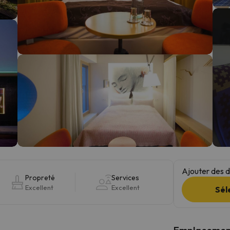
s qu'il aura retrouvé sa boussole, il reviendra.
Ajouter des da
Propreté
Services
Excellent
Excellent
Sél
Emplacemen