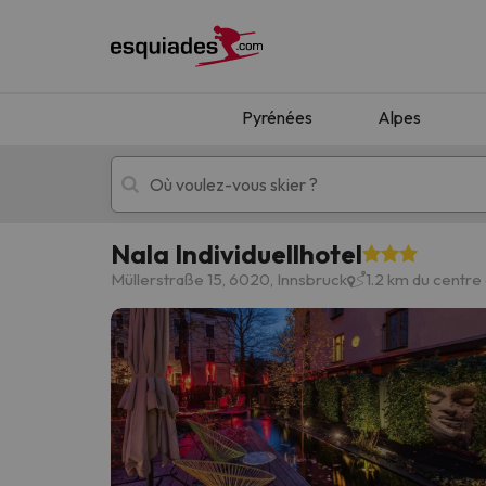
Pyrénées
Alpes
Nala Individuellhotel
Séjours au ski
Séjours montagne
Müllerstraße 15, 6020, Innsbruck
1.2 km du centre
Oups, nous n'avons pas trouvé de résultats c