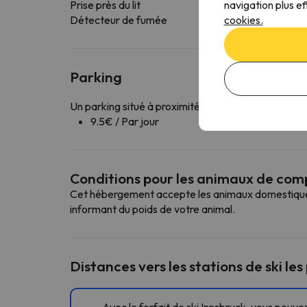
navigation plus ef
Prise près du lit
cookies.
Détecteur de fumée
Parking
Un parking situé à proximité de l'hébergement est
9.5€ / Par jour
Conditions pour les animaux de co
Cet hébergement accepte les animaux domestiques. 
informant du poids de votre animal.
Distances vers les stations de ski les
Avec le forfait de ski Innsbruck, vous pouve