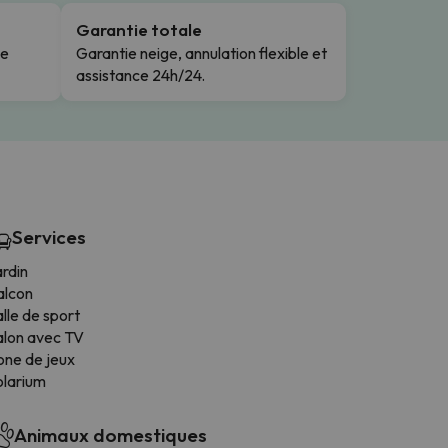
Garantie totale
le
Garantie neige, annulation flexible et
assistance 24h/24.
Services
rdin
alcon
lle de sport
alon avec TV
one de jeux
olarium
Animaux domestiques