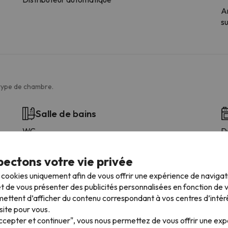
A
s
 type de chambre.
Salle de bains
WC
De
Douche
C
Amenities
ectons votre vie privée
Douche ou baignoire
s cookies uniquement afin de vous offrir une expérience de naviga
Salle de bain privée
t de vous présenter des publicités personnalisées en fonction de vo
Papier hygiénique
ettent d’afficher du contenu correspondant à vos centres d’intér
Shampooing
site pour vous.
Conditionneur
Accepter et continuer", vous nous permettez de vous offrir une ex
Gel douche