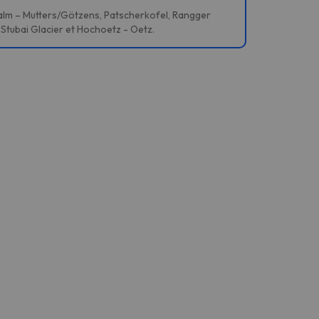
ralm – Mutters/Götzens, Patscherkofel, Rangger
 Stubai Glacier et Hochoetz - Oetz.