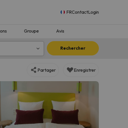
FR
Contact
Login
ions
Groupe
Avis
Rechercher
Partager
Enregistrer
n.