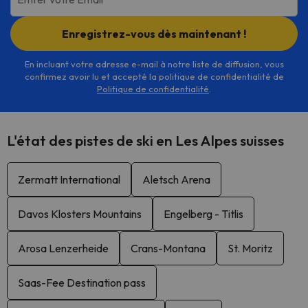
Enregistrez-vous dès maintenant !
En incluant votre adresse e-mail à notre liste de diffusion, vous
confirmez avoir lu et accepté la politique de confidentialité de
Politique de confidentialité
.
L'état des pistes de ski en Les Alpes suisses
Zermatt International
Aletsch Arena
Davos Klosters Mountains
Engelberg - Titlis
Arosa Lenzerheide
Crans-Montana
St. Moritz
Saas-Fee Destination pass