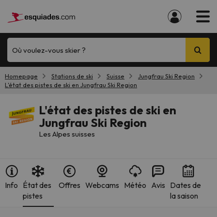
Où voulez-vous skier ?
Homepage
Stations de ski
Suisse
Jungfrau Ski Region
L'état des pistes de ski en Jungfrau Ski Region
L'état des pistes de ski en
Jungfrau Ski Region
Les Alpes suisses
Info
État des
Offres
Webcams
Météo
Avis
Dates de
pistes
la saison