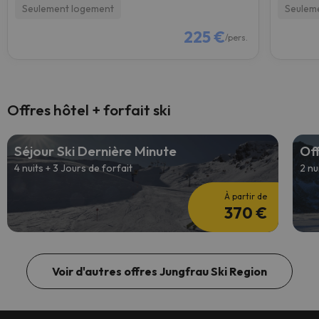
Seulement logement
Seulem
225 €
/pers.
Offres hôtel + forfait ski
Séjour Ski Dernière Minute
Off
4 nuits + 3 Jours de forfait
2 nu
À partir de
370 €
Voir d'autres offres Jungfrau Ski Region