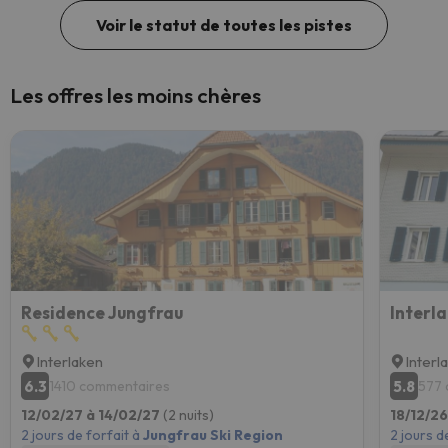
Voir le statut de toutes les pistes
Les offres les moins chères
Residence Jungfrau
Interl
Interlaken
Interl
6.3
5.8
1410 commentaires
577 
12/02/27 à 14/02/27
(2 nuits)
18/12/2
2 jours de forfait à
Jungfrau Ski Region
2 jours d