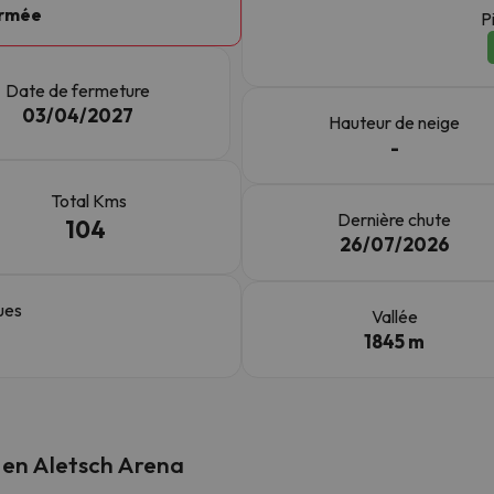
ermée
P
s qu'il aura retrouvé sa boussole, il reviendra.
Date de fermeture
03/04/2027
Hauteur de neige
-
Total Kms
Dernière chute
104
26/07/2026
ues
Vallée
1845 m
n en Aletsch Arena