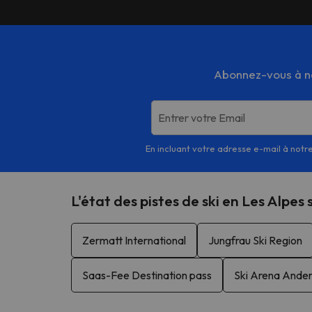
Abonnez-vous à not
Entrer votre Email
En incluant votre adresse e-mail à notre
L'état des pistes de ski en Les Alpes 
Zermatt International
Jungfrau Ski Region
Saas-Fee Destination pass
Ski Arena Ande