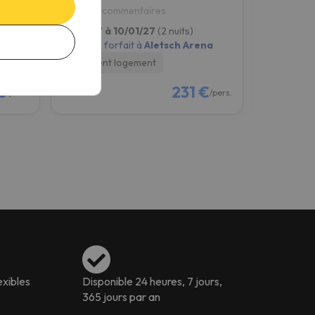
8.4
8.9
1370 commentaires
21 com
08/01/27 à 10/01/27
(2 nuits)
18/12/26 à
na
2 jours de forfait à
Aletsch Arena
2 jours de f
Seulement logement
Petit-déje
€
231 €
/pers.
/pers.
exibles
Disponible 24 heures, 7 jours,
365 jours par an