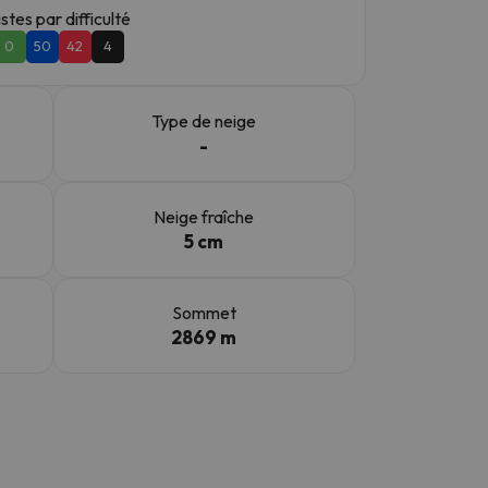
istes par difficulté
0
50
42
4
Type de neige
-
Neige fraîche
5 cm
Sommet
2869 m