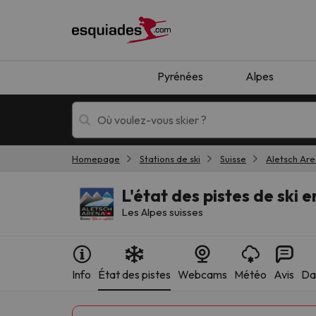
Pyrénées
Alpes
Homepage
Stations de ski
Suisse
Aletsch Ar
Séjours au ski
Séjours montagne
L'état des pistes de ski 
Les Alpes suisses
Info
État des pistes
Webcams
Météo
Avis
Dat
Oups, nous n'avons pas trouvé de résultats c