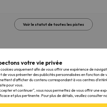
Voir le statut de toutes les pistes
ectons votre vie privée
s cookies uniquement afin de vous offrir une expérience de naviga
t de vous présenter des publicités personnalisées en fonction de vo
ettent d’afficher du contenu correspondant à vos centres d’intér
site pour vous.
Accepter et continuer", vous nous permettez de vous offrir une ex
 Fiescherhof
Good Night Inn
ficace et plus pertinente. Pour plus de détails, veuillez consulter n
ch
Brigue