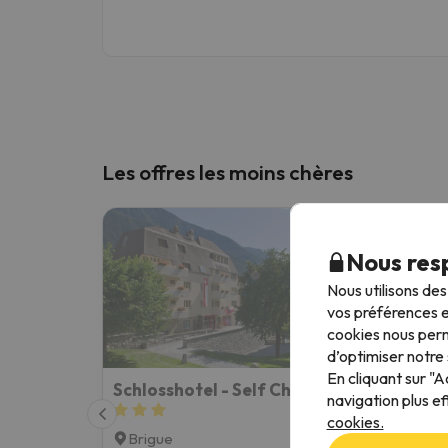
Les offres les moins chères
Nous resp
Nous utilisons de
vos préférences e
cookies nous perm
d’optimiser notre 
En cliquant sur "
Schlosshotel - Self Check-In Hotel
Hotel
navigation plus ef
cookies.
Brigue
Fies