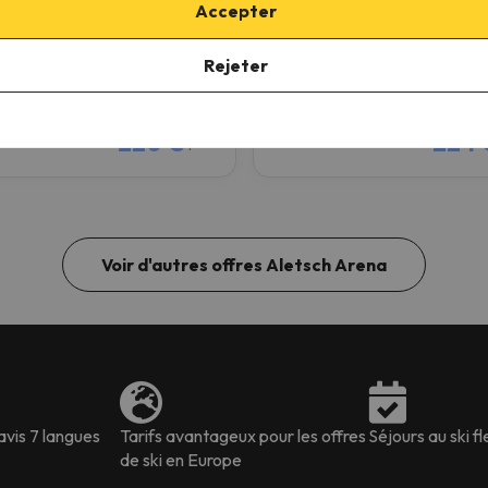
Accepter
9.2
3735 commentaires
u sur Esquiades
11/12/26 à 13/12/26
(2 nuits)
27 à 10/01/27
(2 nuits)
Rejeter
2 jours de forfait à
Aletsch Are
 de forfait à
Aletsch Arena
Petit-déjeuner
ment logement
220 €
224 
/pers.
Voir d'autres offres Aletsch Arena
avis 7 langues
Tarifs avantageux pour les offres
Séjours au ski fl
de ski en Europe