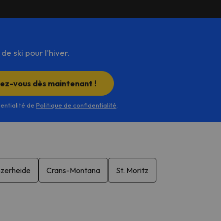
e ski pour l'hiver.
rez-vous dès maintenant !
dentialité de
Politique de confidentialité
.
zerheide
Crans-Montana
St. Moritz