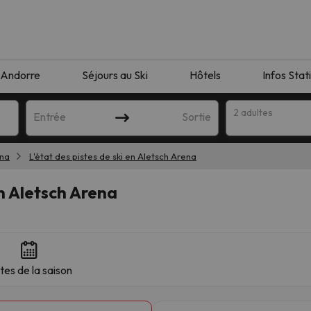
Andorre
Séjours au Ski
Hôtels
Infos Stat
2 adultes
Entrée
Sortie
ena
L'état des pistes de ski en Aletsch Arena
en Aletsch Arena
es de la saison
orrespondant à votre recherche. Essayez de modifier la destinatio