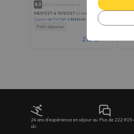
8.3
2209 commentaires
Nouvea
08/01/27 à 10/01/27
(2 nuits)
08/01/
2 jours de forfait à
Aletsch Arena
2 jours
Petit-déjeuner
Seule
215 €
/pers.
24 ans d'expérience en séjour au
Plus de 222.905 
ski