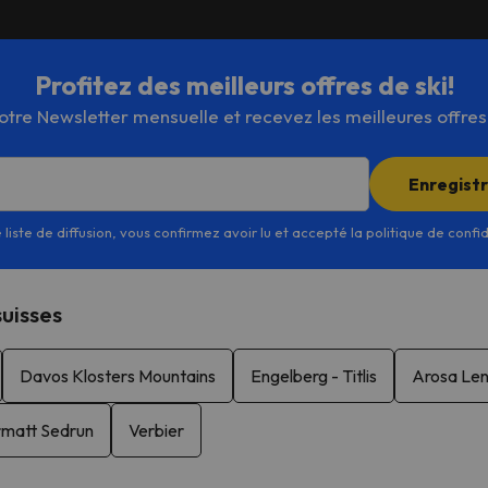
Profitez des meilleurs offres de ski!
re Newsletter mensuelle et recevez les meilleures offres d
Enregist
 liste de diffusion, vous confirmez avoir lu et accepté la politique de confi
suisses
Davos Klosters Mountains
Engelberg - Titlis
Arosa Len
rmatt Sedrun
Verbier