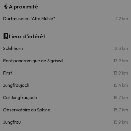
A proximité
Dorfmuseum "Alte Mühle"
1.2 km
Lieux d'intérêt
Schilthorn
12.3 km
Pont panoramique de Sigriswil
13.9 km
First
13.9 km
Jungfraujoch
15.4 km
Col Jungfraujoch
15.7 km
Observatoire du Sphinx
15.7 km
Jungfrau
15.9 km