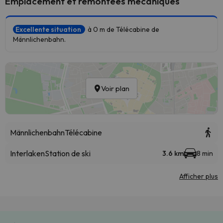
Emplacement et remontées mécaniques
Excellente situation
à 0 m de Télécabine de
Männlichenbahn.
Voir plan
Männlichenbahn
Télécabine
Interlaken
Station de ski
3.6 km
8 min
Afficher plus