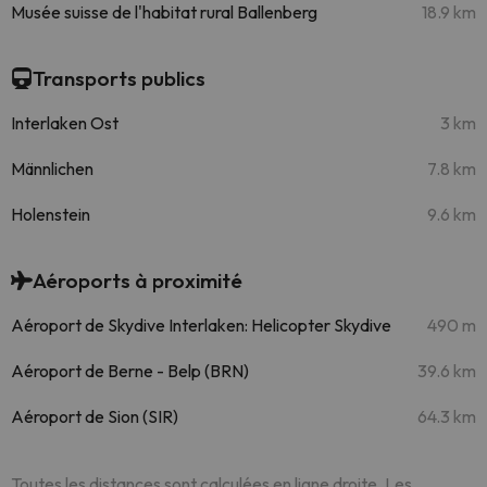
Musée suisse de l'habitat rural Ballenberg
18.9 km
Transports publics
Interlaken Ost
3 km
Männlichen
7.8 km
Holenstein
9.6 km
Aéroports à proximité
Aéroport de Skydive Interlaken: Helicopter Skydive
490 m
Aéroport de Berne - Belp (BRN)
39.6 km
Aéroport de Sion (SIR)
64.3 km
Toutes les distances sont calculées en ligne droite. Les