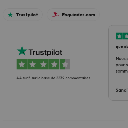
Trustpilot
Esquiades.com
que du
Nous 
pour 
somme
4.4 sur 5 sur la base de 2239 commentaires
Sand