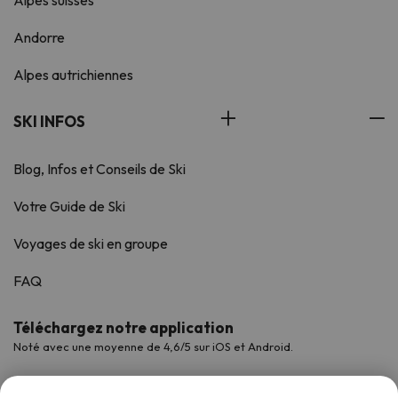
Alpes suisses
Andorre
Alpes autrichiennes
SKI INFOS
Blog, Infos et Conseils de Ski
Votre Guide de Ski
Voyages de ski en groupe
FAQ
Téléchargez notre application
Noté avec une moyenne de 4,6/5 sur iOS et Android.