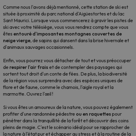
Comme nous l'avons déjà mentionné, cette station de ski est
située à proximité du parc national d'Aigüestortes et du lac
Sant Maurici. Lorsque vous commencerez à gravir les pistes de
ski avec votre télésiège, vous vous rendrez compte que vous
êtes
entouré d'imposantes montagnes couvertes de
neige vierge
, de sapins qui dansent dans la brise hivernale et
d'animaux sauvages occasionnels.
Enfin, vous pourrez vous détacher de tout et vous préoccuper
de
respirer l'air frais
et de contempler des paysages qui
sortent tout droit d'un conte de fées. De plus, la biodiversité
de la région vous surprendra avec des espèces uniques de
flore et de faune, comme le chamois, l'aigle royal et la
marmotte. Ouvrez l'œil !
Si vous êtes un amoureux de la nature, vous pouvez également
profiter d'une randonnée pédestre
ou en raquettes
pour
pénétrer dans la tranquillité de la forêt et découvrir des coins
pleins de magie. C'est le scénario idéal pour se rapprocher de
la nature à l'état pur et échapper au stress et à la routine de la