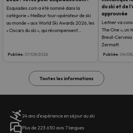
du ski et de l
Esquiades.com a été nominé dans la
approuvée
catégorie « Meilleur tour-opérateur de ski
Leitner va cons
au monde » aux World Ski Awards 2026, les
The One », un t
« Oscars du ski », qui récompensent
Breuil-Cervinia
l'excellence dans le secteur du ski. Votez
Zermatt.
dès maintenant et aidez-nous à atteindre la
première place !
Publiée:
07/08/2026
Publiée:
04/08
Toutes les informations
24 ans d'expérience en séjour au ski
Plus de 223.630 avis 7 langues