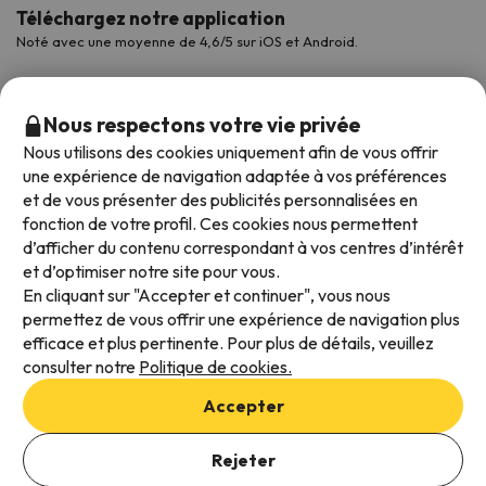
Téléchargez notre application
Noté avec une moyenne de 4,6/5 sur iOS et Android.
Nous respectons votre vie privée
Nous utilisons des cookies uniquement afin de vous offrir
une expérience de navigation adaptée à vos préférences
et de vous présenter des publicités personnalisées en
fonction de votre profil. Ces cookies nous permettent
d’afficher du contenu correspondant à vos centres d’intérêt
et d’optimiser notre site pour vous.
Modes de paiement disponibles
En cliquant sur "Accepter et continuer", vous nous
permettez de vous offrir une expérience de navigation plus
efficace et plus pertinente. Pour plus de détails, veuillez
consulter notre
Politique de cookies.
Conditions générales d'utilisation
Accepter
Protection des données
Politique en matière de cookies
Rejeter