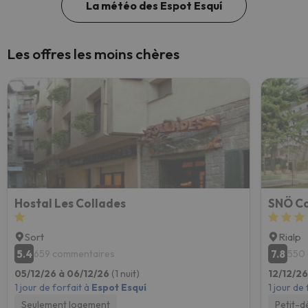
La météo des Espot Esquí
Les offres les moins chères
Hostal Les Collades
SNÖ Co
Sort
Rialp
5.4
7.8
659 commentaires
550
05/12/26 à 06/12/26
(1 nuit)
12/12/26
1 jour de forfait à
Espot Esquí
1 jour de
Seulement logement
Petit-d