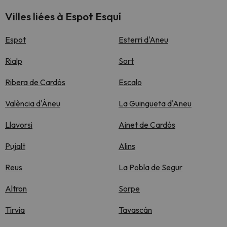
Villes liées à Espot Esquí
Espot
Esterri d'Aneu
Rialp
Sort
Ribera de Cardós
Escalo
València d'Àneu
La Guingueta d'Aneu
Llavorsi
Ainet de Cardós
Pujalt
Alins
Reus
La Pobla de Segur
Altron
Sorpe
Tírvia
Tavascán