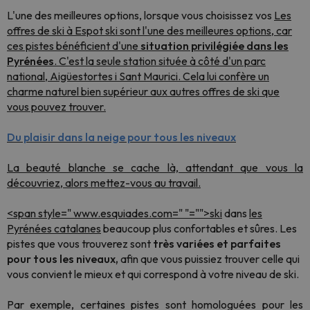
L'une des meilleures options, lorsque vous choisissez vos
Les
offres de ski à Espot ski sont l'une des meilleures options, car
ces pistes bénéficient d'une
situation privilégiée dans les
Pyrénées
. C'est la seule station située à côté d'un parc
national, Aigüestortes i Sant Maurici. Cela lui confère un
charme naturel bien supérieur aux autres offres de ski que
vous pouvez trouver.
Du plaisir dans la neige pour tous les niveaux
La beauté blanche se cache là, attendant que vous la
découvriez, alors mettez-vous au travail.
<span style=" www.esquiades.com=" "="">ski
dans
les
Pyrénées catalanes
beaucoup plus confortables et sûres. Les
pistes que vous trouverez sont
très variées et parfaites
pour tous les niveaux,
afin que vous puissiez trouver celle qui
vous convient le mieux et qui correspond à votre niveau de ski.
Par exemple, certaines pistes sont homologuées pour les