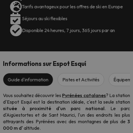
Tarifs avantageux pour les offres de ski en Europe
Séjours au ski flexibles
Disponible 24 heures, 7 jours, 365 jours par an
Informations sur Espot Esquí
Guide d'information
Pistes et Activités
Équipem
Vous souhaitez découvrir les
Pyrénées catalanes
? La station
d'Espot Esquí est la destination idéale, c'est la seule station
située à proximité d'un parc national
. Le parc
d'Aigüestortes et de Sant Maurici, l'un des endroits les plus
attrayants des Pyrénées avec des montagnes de plus de
3
000 m d'
altitude.