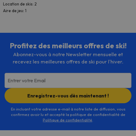
Location de skis: 2
Aire de jeu: 1
Profitez des meilleurs offres de ski!
Abonnez-vous à notre Newsletter mensuelle et
recevez les meilleures offres de ski pour l'hiver.
Entrer votre Email
Enregistrez-vous dès maintenant !
En incluant votre adresse e-mail à notre liste de diffusion, vous
confirmez avoir lu et accepté la politique de confidentialité de
Politique de confidentialité
.