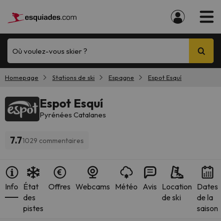
Où voulez-vous skier ?
Homepage
Stations de ski
Espagne
Espot Esquí
Espot Esquí
Pyrénées Catalanes
7.7
1029 commentaires
Info
État
Offres
Webcams
Météo
Avis
Location
Dates
des
de ski
de la
pistes
saison