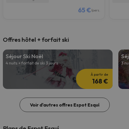
65 €
/pers.
Offres hôtel + forfait ski
Séjour Ski Noël
Séj
4 nuits + forfait de ski 3 jours
3 nu
À partir de
168 €
Voir d'autres offres Espot Esquí
Plans de Espot Esquí