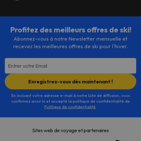
Profitez des meilleurs offres de ski!
Abonnez-vous à notre Newsletter mensuelle et
recevez les meilleures offres de ski pour l'hiver.
Entrer votre Email
Enregistrez-vous dès maintenant !
En incluant votre adresse e-mail à notre liste de diffusion, vous
confirmez avoir lu et accepté la politique de confidentialité de
Politique de confidentialité
.
Sites web de voyage et partenaires