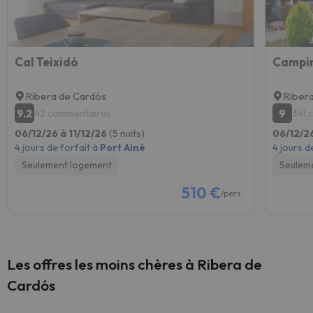
Cal Teixidó
Campin
Ribera de Cardós
Riber
9.2
9
42 commentaires
341 
06/12/26 à 11/12/26
(5 nuits)
06/12/26
4 jours de forfait à
Port Ainé
4 jours d
Seulement logement
Seulem
510 €
/pers.
Les offres les moins chères à Ribera de
Cardós