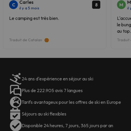
Carles
appartements Cardós
pour des
M
C
M
8
il y a 5 mois
vacances différentes dans les
il
Pyrénées catalanes.
Le camping est très bien.
L'accu
le bung
au top
que nou
Traduit de Catalan
Traduit
24 ans d'expérience en séjour au ski
Plus de 222.905 avis 7 langues
Tarifs avantageux pour les offres de ski en Europe
Séjours au ski flexibles
Disponible 24 heures, 7 jours, 365 jours par an