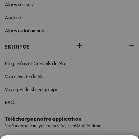
Alpes suisses
Andorre
Alpes autrichiennes
SKI INFOS
Blog, Infos et Conseils de Ski
Votre Guide de Ski
Voyages de ski en groupe
FAQ
Téléchargez notre application
Noté avec une moyenne de 4,6/5 sur iOS et Android.