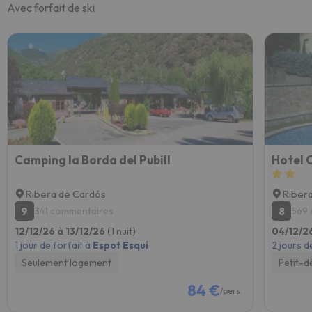
Avec forfait de ski
Camping la Borda del Pubill
Hotel 
Ribera de Cardós
Riber
9
8
341 commentaires
569 
12/12/26 à 13/12/26
(1 nuit)
04/12/2
1 jour de forfait à
Espot Esquí
2 jours d
Seulement logement
Petit-d
84 €
/pers.