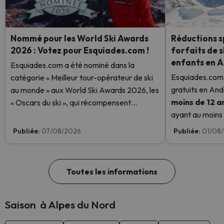
Nommé pour les World Ski Awards
Réductions sp
2026 : Votez pour Esquiades.com !
forfaits de s
enfants en 
Esquiades.com a été nominé dans la
Esquiades.com 
catégorie « Meilleur tour-opérateur de ski
gratuits en And
au monde » aux World Ski Awards 2026, les
moins de 12 a
« Oscars du ski », qui récompensent
ayant au moins u
l'excellence dans le secteur du ski. Votez
enfant aura un f
dès maintenant et aidez-nous à atteindre la
Publiée:
07/08/2026
Publiée:
01/08
savoir plus ici.
première place !
Toutes les informations
Saison à Alpes du Nord