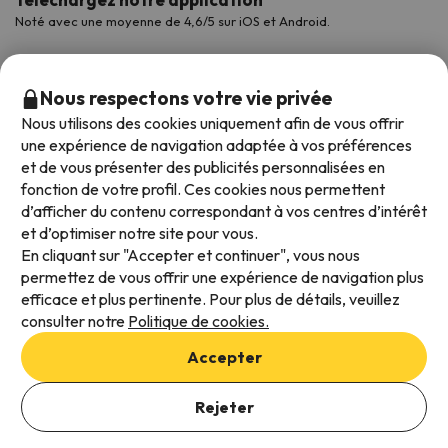
Noté avec une moyenne de 4,6/5 sur iOS et Android.
Nous respectons votre vie privée
Nous utilisons des cookies uniquement afin de vous offrir
une expérience de navigation adaptée à vos préférences
et de vous présenter des publicités personnalisées en
fonction de votre profil. Ces cookies nous permettent
d’afficher du contenu correspondant à vos centres d’intérêt
et d’optimiser notre site pour vous.
Modes de paiement disponibles
En cliquant sur "Accepter et continuer", vous nous
permettez de vous offrir une expérience de navigation plus
efficace et plus pertinente. Pour plus de détails, veuillez
consulter notre
Politique de cookies.
Conditions générales d'utilisation
Accepter
Protection des données
Politique en matière de cookies
Rejeter
Viajes para ti S.L.U. Copyright © Esquiades.com 2002-2026