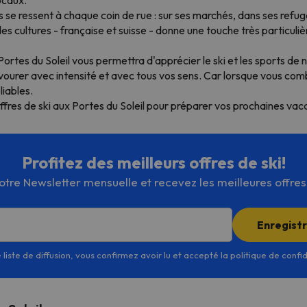
e ressent à chaque coin de rue : sur ses marchés, dans ses refuge
es cultures - française et suisse - donne une touche très particuli
ortes du Soleil vous permettra d'apprécier le ski et les sports de
ourer avec intensité et avec tous vos sens. Car lorsque vous co
iables.
ffres de ski aux Portes du Soleil pour préparer vos prochaines vacan
Profitez des meilleurs offres de ski!
re Newsletter mensuelle et recevez les meilleures offres d
Enregist
 liste de diffusion, vous confirmez avoir lu et accepté la politique de confi