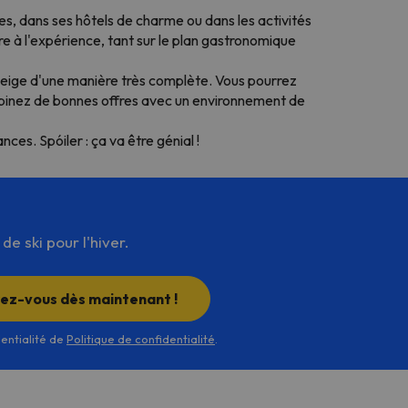
s, dans ses hôtels de charme ou dans les activités
ère à l'expérience, tant sur le plan gastronomique
 neige d'une manière très complète. Vous pourrez
mbinez de bonnes offres avec un environnement de
ces. Spóiler : ça va être génial !
e ski pour l'hiver.
rez-vous dès maintenant !
dentialité de
Politique de confidentialité
.