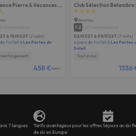
Résidence Pierre & Vacances Le Saskia Falaise
iaz
Avoriaz
7.2
8 commentaires
320 commentaires
27 à 10/01/27
(2 nuits)
02/01/27 à 09/01/27
(7 nuits)
 de forfait à
Les Portes du
6 jours de forfait à
Les Portes 
Soleil
ment logement
Tout inclus
458 €
1336 
/pers.
avis 7 langues
Tarifs avantageux pour les offres
Séjours au ski fl
de ski en Europe