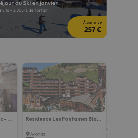
éjour au Ski en janvier
 nuits + 2 Jours de forfait
À partir de
257 €
Appartement - Pas Du Lac - Avoriaz
Residence Les Fontaines Blanches - maeva Home
Avoriaz
Avoriaz