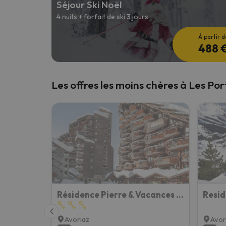
Séjour Ski Noël
4 nuits + forfait de ski 3 jours
Il semble que notre chercheur se soit égaré. Dè
À partir d
488 
Les offres les moins chères à Les Port
Résidence Pierre & Vacances Le Saskia Falaise
Avoriaz
Avor