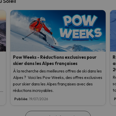
 Soleil
Pow Weeks - Réductions exclusives pour
R
skier dans les Alpes françaises
a
2
À la recherche des meilleures offres de ski dans les
R
Alpes ? Voici les Pow Weeks, des offres exclusives
s
pour skier dans les Alpes françaises avec des
to
réductions incroyables.
la
Publiée:
19/07/2026
P