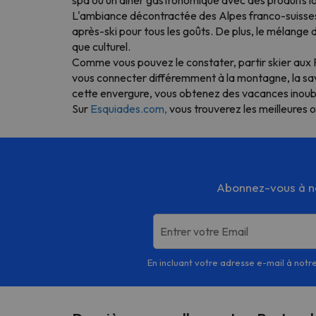
L'ambiance décontractée des Alpes franco-suisses s
après-ski pour tous les goûts. De plus, le mélange d
que culturel.
Comme vous pouvez le constater, partir skier aux P
vous connecter différemment à la montagne, la sav
cette envergure, vous obtenez des vacances inoubl
Sur
Esquiades.com,
vous trouverez les meilleures o
Abonnez-vous à not
Entrer votre Email
En incluant votre adresse e-mail à notre