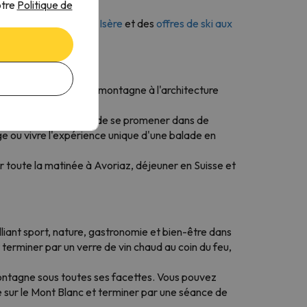
otre
Politique de
es
offres de ski à Val d'Isère
et des
offres de ski aux
dition des villages de montagne à l'architecture
tte ou une raclette, ou de se promener dans de
ge ou vivre l'expérience unique d'une balade en
er toute la matinée à Avoriaz, déjeuner en Suisse et
lliant sport, nature, gastronomie et bien-être dans
terminer par un verre de vin chaud au coin du feu,
 montagne sous toutes ses facettes. Vous pouvez
e sur le Mont Blanc et terminer par une séance de