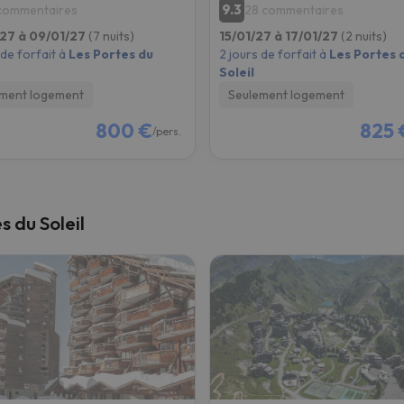
9.3
 commentaires
28 commentaires
27 à 09/01/27
(7 nuits)
15/01/27 à 17/01/27
(2 nuits)
 de forfait à
Les Portes du
2 jours de forfait à
Les Portes 
Soleil
ment logement
Seulement logement
800 €
825 
/pers.
s du Soleil