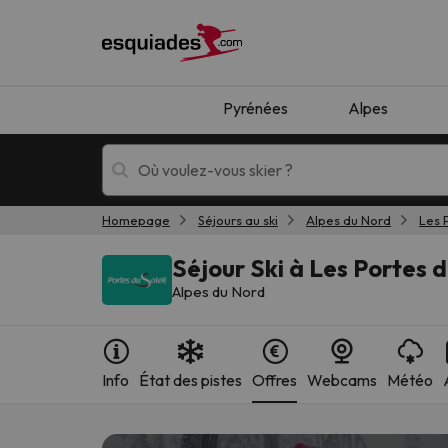
Pyrénées
Alpes
Homepage
Séjours au ski
Alpes du Nord
Les 
Séjours au ski
Séjours montagne
Séjour Ski à Les Portes d
Alpes du Nord
Info
État des pistes
Offres
Webcams
Météo
Oups, nous n'avons pas trouvé de résultats c