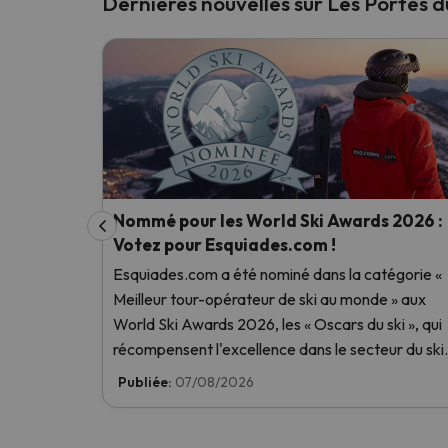
Dernières nouvelles sur Les Portes du
Nommé pour les World Ski Awards 2026 :
Votez pour Esquiades.com !
Esquiades.com a été nominé dans la catégorie «
Meilleur tour-opérateur de ski au monde » aux
World Ski Awards 2026, les « Oscars du ski », qui
récompensent l'excellence dans le secteur du ski.
Votez dès maintenant et aidez-nous à atteindre 
Publiée:
07/08/2026
première place !