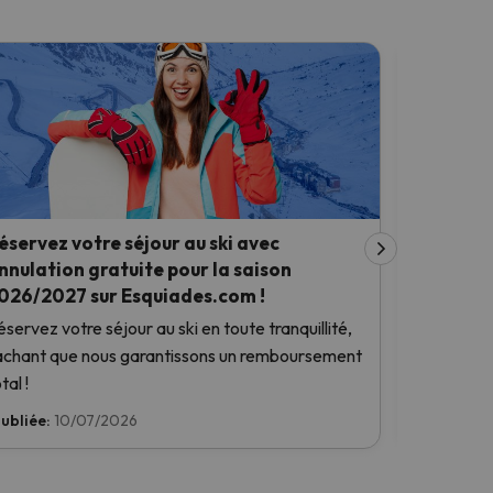
éservez votre séjour au ski avec
Réservez 
nnulation gratuite pour la saison
de notre 
026/2027 sur Esquiades.com !
Bénéficiez
éservez votre séjour au ski en toute tranquillité,
à planifier
achant que nous garantissons un remboursement
tal !
ubliée:
10/07/2026
Publiée:
1