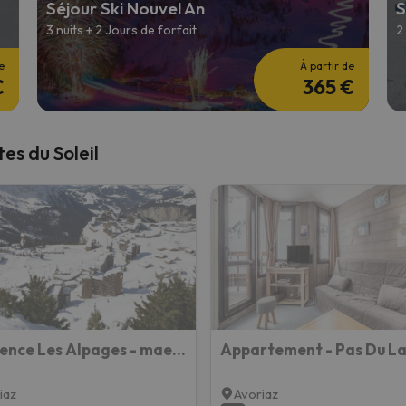
Séjour Ski Nouvel An
S
3 nuits + 2 Jours de forfait
2
s qu'il aura retrouvé sa boussole, il reviendra.
e
À partir de
€
365 €
es du Soleil
Residence Les Alpages - maeva Home
iaz
Avoriaz