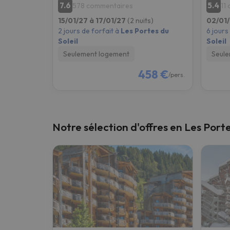
7.6
5.4
578 commentaires
11
15/01/27 à 17/01/27
(2 nuits)
02/01/
2 jours de forfait à
Les Portes du
6 jours
Soleil
Soleil
Seulement logement
Seule
458 €
/pers.
Notre sélection d'offres en Les Porte