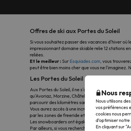
Offres de ski aux Portes du Soleil
Si vous souhaitez passer des vacances d'hiver où le 
impressionnant domaine skiable relie 12 stations en
reliées.
Et le meilleur :
Sur
Esquiades.com,
vous trouverez 
peut être bien moins cher que vous ne l'imaginez. N
Les Portes du Soleil en action : vivez
Aux Portes du Soleil, il ne s'agit pas seulement de 
Nous resp
qu'Avoriaz, Morzine, Châtel, Les Gets ou Champér
Nous utilisons de
parcourir des kilomètres sans avoir à répéter l'itiné
vos préférences e
Vous aurez accès à une incroyable variété de pistes 
cookies nous perm
par les zones de freeride et de hors-piste.
d’optimiser notre 
Les snowboarders ont également leur place ici, ave
En cliquant sur "
Par ailleurs, si vous recherchez des itinéraires long