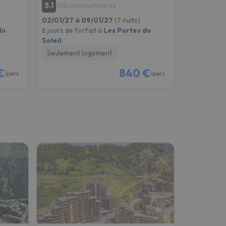
5.1
6.9
100 commentaires
7 comm
02/01/27 à 09/01/27
(7 nuits)
02/01/27 à
du
6 jours de forfait à
Les Portes du
6 jours de f
Soleil
Soleil
Seulement logement
Seulement
€
840 €
/pers.
/pers.