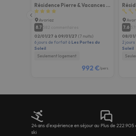
Résidence Pierre & Vacances Atria-Crozats
Avoriaz
Avor
8.7
7.6
582 commentaires
57
02/01/27 à 09/01/27
(7 nuits)
08/01/
6 jours de forfait à
Les Portes du
2 jours
Soleil
Soleil
Seulement logement
Seule
992 €
/pers.
24 ans d'expérience en séjour au
Plus de 222.905 
ski