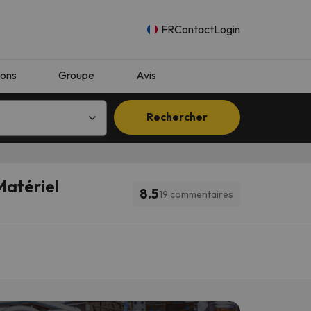
FR
Contact
Login
ions
Groupe
Avis
Rechercher
Matériel
8.5
19 commentaires
n.