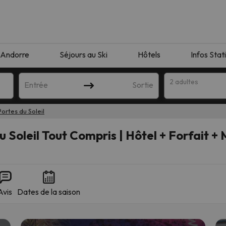
Andorre
Séjours au Ski
Hôtels
Infos Stat
2 adultes
Entrée
Sortie
Portes du Soleil
u Soleil Tout Compris | Hôtel + Forfait + 
Avis
Dates de la saison
orrespondant à votre recherche. Essayez de modifier la destinatio