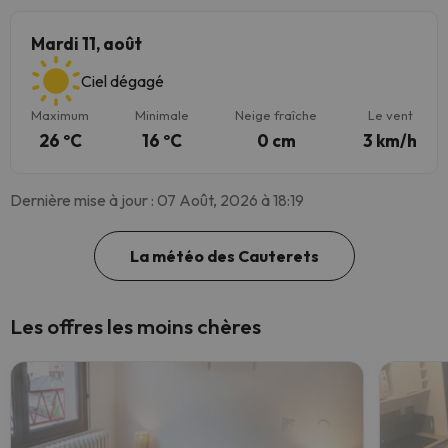
Mardi 11, août
Ciel dégagé
Maximum
Minimale
Neige fraîche
Le vent
26 ºC
16 ºC
0 cm
3 km/h
Dernière mise à jour : 07 Août, 2026 à 18:19
La météo des Cauterets
Les offres les moins chères