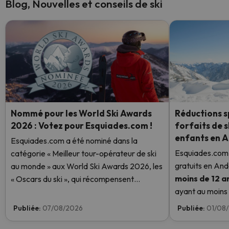
Blog, Nouvelles et conseils de ski
Nommé pour les World Ski Awards
Réductions sp
2026 : Votez pour Esquiades.com !
forfaits de s
enfants en 
Esquiades.com a été nominé dans la
Esquiades.com 
catégorie « Meilleur tour-opérateur de ski
gratuits en And
au monde » aux World Ski Awards 2026, les
moins de 12 a
« Oscars du ski », qui récompensent
ayant au moins u
l'excellence dans le secteur du ski. Votez
enfant aura un f
dès maintenant et aidez-nous à atteindre la
Publiée:
07/08/2026
Publiée:
01/08
savoir plus ici.
première place !