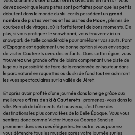
Vous souhaitez
skier à Cauterets avec des enfants
? Vous
devez savoir que leurs pistes sont parfaites pour que les petits
débutent dans le monde du ski, car ils possèdent un
grand
nombre de pistes vertes et les pistes de Moov
, pleines de
courbes et de virages, où ils forfaiteront de bons moments. De
plus, si vous pratiquez le snowboard, vous trouverez ici un
snowpark de taille considérable pour améliorer vos sauts. Pont
d'Espagne est également une bonne option si vous envisagez
de visiter Cauterets avec des enfants. Dans cette région, vous
trouverez une grande offre de loisirs comprenant une piste de
luge ou la possibilité de faire de la randonnée en hauteur dans
le parc naturel en raquettes ou du ski de fond tout en admirant
les vues spectaculaires sur la vallée de Jéret.
Et après avoir profité d'une journée dans la neige grâce aux
meilleures
offres de ski à Cauterets
, promenez-vous dans la
ville. Rempli de bâtiments Art nouveau, c'est l'une des
destinations les plus convoitées de la Belle Époque. Vous vous
sentirez donc comme Victor Hugo ou George Sand se
promener dans ses rues élégantes. En outre, vous pourrez
vous détendre tous les muscles après votre journée sur les