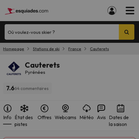
Où voulez-vous skier ?
Homepage
Stations de ski
France
Cauterets
Cauterets
Pyrénées
7.6
64 commentaires
Info
État des
Offres
Webcams
Météo
Avis
Dates de
pistes
la saison