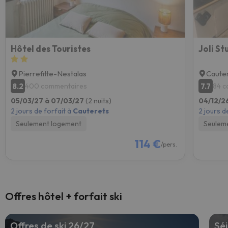
Hôtel des Touristes
Joli S
Pierrefitte-Nestalas
Caute
8.2
7.7
400 commentaires
84 c
05/03/27 à 07/03/27
(2 nuits)
04/12/2
2 jours de forfait à
Cauterets
2 jours d
Seulement logement
Seulem
114 €
/pers.
Offres hôtel + forfait ski
Offres de ski 26/27
Séj