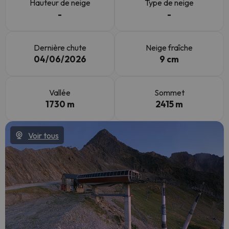
Hauteur de neige
Type de neige
-
-
Dernière chute
Neige fraîche
04/06/2026
9 cm
Vallée
Sommet
1730 m
2415 m
Voir tous