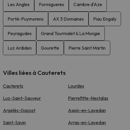
Les Angles
Formigueres
Cambre d'Aze
Porté-Puymorens
AX 3 Domaines
Piau Engaly
Peyragudes
Grand Tourmalet & La Mongie
Luz Ardiden
Gourette
Pierre Saint Martin
Villes liées à Cauterets
Cauterets
Lourdes
Luz-Saint-Sauveur
Pierrefitte-Nestalas
Argelès-Gazost
Aspin-en-Lavedan
Saint-Savin
Arras-en-Lavedan