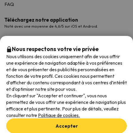
FAQ
Téléchargez notre application
Noté avec une moyenne de 4,6/5 sur iOS et Android.
Nous respectons votre vie privée
Nous utilisons des cookies uniquement afin de vous offrir
une expérience de navigation adaptée à vos préférences
et de vous présenter des publicités personnalisées en
fonction de votre profil. Ces cookies nous permettent
d’afficher du contenu correspondant à vos centres d’intérêt
et d’optimiser notre site pour vous.
Modes de paiement disponibles
En cliquant sur "Accepter et continuer", vous nous
permettez de vous offrir une expérience de navigation plus
efficace et plus pertinente. Pour plus de détails, veuillez
consulter notre
Politique de cookies.
Conditions générales d'utilisation
Accepter
Protection des données