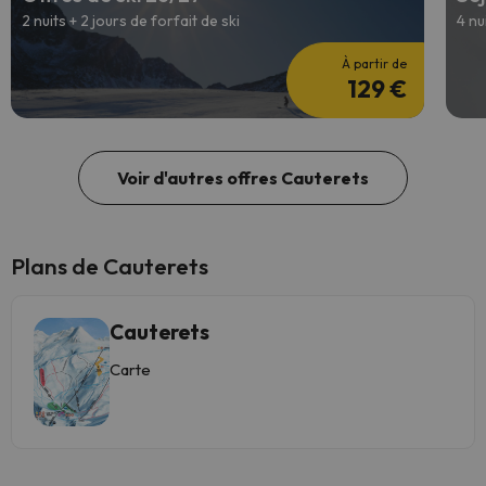
2 nuits + 2 jours de forfait de ski
4 nu
À partir de
129 €
Voir d'autres offres Cauterets
Plans de Cauterets
Cauterets
Carte