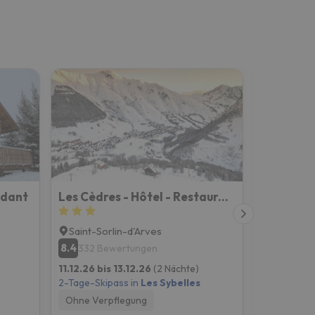
ndant
Les Cèdres - Hôtel - Restaurants - Spa
Saint-Sorlin-d'Arves
Le Corbi
8.4
8.4
332 Bewertungen
20 Bew
11.12.26 bis 13.12.26
(2 Nächte)
11.12.26 bi
2-Tage-Skipass in
Les Sybelles
2-Tage-Skip
Ohne Verpflegung
Ohne Verp