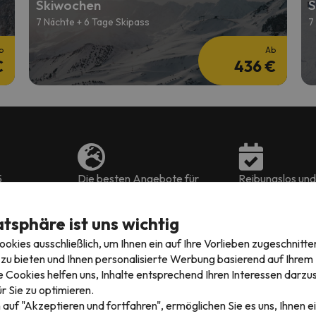
Skiwochen
S
7 Nächte + 6 Tage Skipass
7
b
Ab
€
436 €
5
Die besten Angebote für
Reibungslos und 
7 Sprachen
Skiurlaub in ganz Europa
nächsten Skiurl
atsphäre ist uns wichtig
kies ausschließlich, um Ihnen ein auf Ihre Vorlieben zugeschnitte
zu bieten und Ihnen personalisierte Werbung basierend auf Ihrem P
 Cookies helfen uns, Inhalte entsprechend Ihren Interessen darzus
r Sie zu optimieren.
 ist kaum bekannt. Warum? Es ist eine
kürzlich geschaffene D
 auf "Akzeptieren und fortfahren", ermöglichen Sie es uns, Ihnen ei