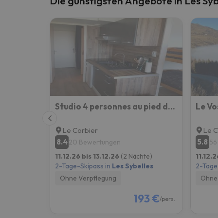
Die günstigsten Angebote in Les Syb
Es sieht so aus, als hätte sich unser Sucher v
Studio 4 personnes au pied des pistes. Le Corbier
Le Vo
Le Corbier
Le C
8.4
5.8
20 Bewertungen
56
11.12.26 bis 13.12.26
(2 Nächte)
11.12.2
2-Tage-Skipass in
Les Sybelles
2-Tage
Ohne Verpflegung
Ohne 
193 €
/pers.