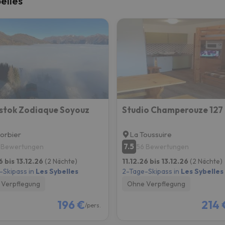
elles
erirrt. Sobald er seinen Kompass gefunden hat, wird er zurück sein.
stok Zodiaque Soyouz
Studio Champerouze 127
orbier
La Toussuire
7.5
 Bewertungen
56 Bewertungen
6 bis 13.12.26
(2 Nächte)
11.12.26 bis 13.12.26
(2 Nächte)
-Skipass in
Les Sybelles
2-Tage-Skipass in
Les Sybelles
Verpflegung
Ohne Verpflegung
196 €
214 
/pers.