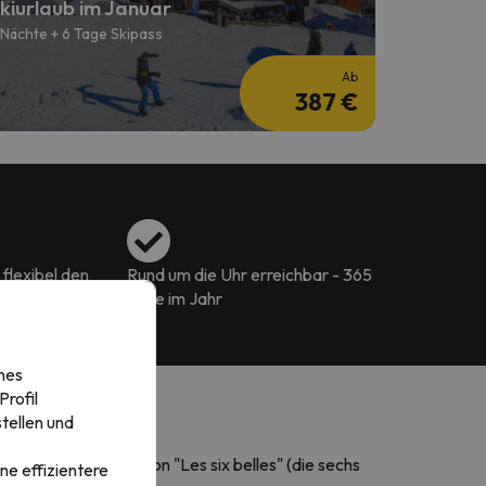
kiurlaub im Januar
 Nächte + 6 Tage Skipass
Ab
387 €
flexibel den
Rund um die Uhr erreichbar - 365
aub buchen
Tage im Jahr
nes
rofil
tellen und
omain
, deren Name von "Les six belles" (die sechs
ne effizientere