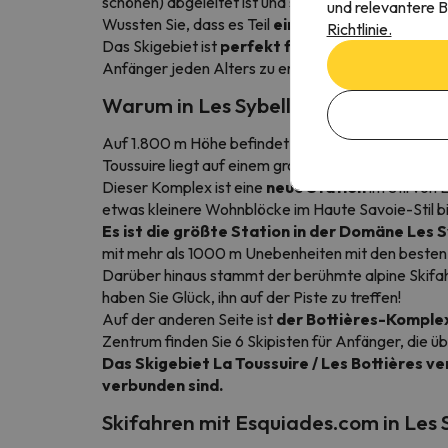
schönen) abgeleitet ist und sich auf die 6 Skigebiet
und relevantere B
Wussten Sie, dass es Teil
eines der größten mit
Richtlinie.
Das Skigebiet ist
perfekt für Anfänger und Fam
Anfänger jeden Alters zu ermöglichen.
Warum in Les Sybelles Sektor Toussui
Auf 1.800 m Höhe befindet sich
der La Toussuir
Toussuire liegt auf einem großen Plateau und
biet
Dieser Komplex ist eine
neue Station
im Stil von 
etwas kleinere Wohnblöcke im Haute Savoie-Stil bi
Es ist die größte Station in der Domäne Les 
mit mehr als 1000 m Unebenheiten mit den besten P
Darüber hinaus stammt der berühmte alpine Skifa
haben Sie Glück, ihn auf der Piste zu treffen!
Auf der anderen Seite ist
der Bottières-Komplex
Zentrum finden Sie 6 Skipisten für Anfänger, die 
Das Skigebiet La Toussuire / Les Bottières v
verbunden sind.
Skifahren mit Esquiades.com in Les S