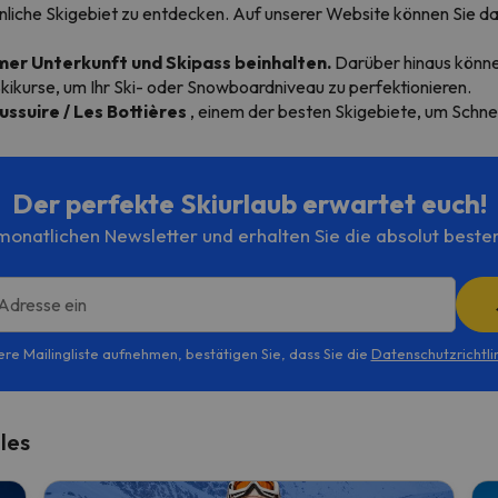
aunliche Skigebiet zu entdecken. Auf unserer Website können Sie
er Unterkunft und Skipass beinhalten.
Darüber hinaus könne
Skikurse, um Ihr Ski- oder Snowboardniveau zu perfektionieren.
oussuire / Les Bottières
, einem der besten Skigebiete, um Schn
Der perfekte Skiurlaub erwartet euch!
onatlichen Newsletter und erhalten Sie die absolut beste
 Adresse ein
ere Mailingliste aufnehmen, bestätigen Sie, dass Sie die
Datenschutzrichtli
les