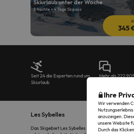
Skiurlaub unter der Woche
5 Nächte + 4 Tage Skipass
A
345 
Seit 24 die Experten rund um
Mehr als 222.90
Skiurlaub
Bewertungen in 
Ihre Priv
Wir verwenden Coo
Nutzungserlebnis 
Les Sybelles
anzuzeigen. Diese
unsere Website fü
Das Skigebiet Les Sybelles
liegt in den Alpen
und
Durch das Klicken