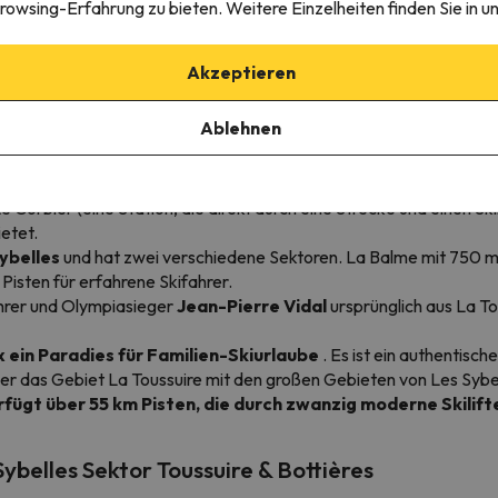
e bezieht, die sie umfasst.
rowsing-Erfahrung zu bieten. Weitere Einzelheiten finden Sie in u
einander verbundenen Skigebiete ist
? Es ist das größte Skige
ilien geeignet.
Dieses Winterresort wurde entwickelt, um das Ski
Akzeptieren
re & Bottières Ski fahren?
Ablehnen
e-Komplex
, das höchste Tor zum Skigebiet Les Sybelles. Es ist 
et viel Sonnenschein
und Panoramablick auf die Aiguilles d'Arve
Le Corbier (eine Station, die direkt durch eine Strecke und einen Skil
etet.
Sybelles
und hat zwei verschiedene Sektoren. La Balme mit 750 m 
isten für erfahrene Skifahrer.
hrer und Olympiasieger
Jean-Pierre Vidal
ursprünglich aus La To
 ein Paradies für Familien-Skiurlaube
. Es ist ein authentisc
über das Gebiet La Toussuire mit den großen Gebieten von Les Sybe
erfügt über 55 km Pisten, die durch zwanzig moderne Skilif
ybelles Sektor Toussuire & Bottières