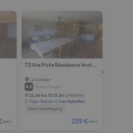
T2 Vue Piste Résidence Vostok Zodiaque
Le Corbier
Les Bott
8.5
7.4
7 Bewertungen
31 Bew
11.12.26 bis 13.12.26
(2 Nächte)
11.12.26 bi
2-Tage-Skipass in
Les Sybelles
2-Tage-Skip
Ohne Verpflegung
Ohne Verp
€
239 €
/pers.
/pers.