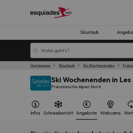
Skiurlaub
Angebo
Homepage
Skiurlaub
Ski Wochenenden
Franz
Skiurlaub
Berghotels
Ski Wochenenden in Les 
Französische Alpen Nord
Infos
Schneebericht
Angebote
Webcams
Wet
Oops, wir haben keine Ergebnisse gefunden, d