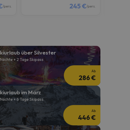
€
245 €
/pers.
/pers.
kiurlaub über Silvester
 Nächte + 2 Tage Skipass
Ab
286 €
kiurlaub im März
 Nächte + 6 Tage Skipass
Ab
446 €