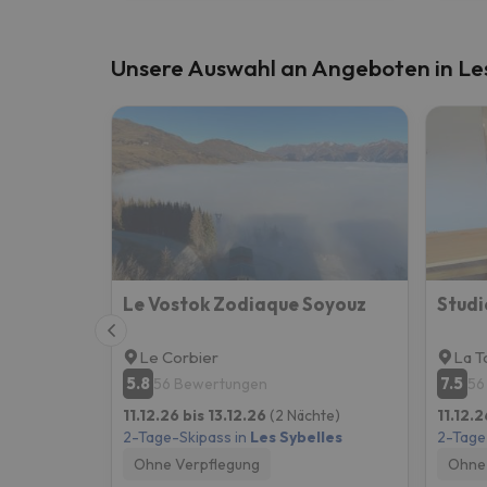
Unsere Auswahl an Angeboten in Les
Le Vostok Zodiaque Soyouz
Studi
Le Corbier
La T
5.8
7.5
56 Bewertungen
56
11.12.26 bis 13.12.26
(2 Nächte)
11.12.2
2-Tage-Skipass in
Les Sybelles
2-Tage
Ohne Verpflegung
Ohne 