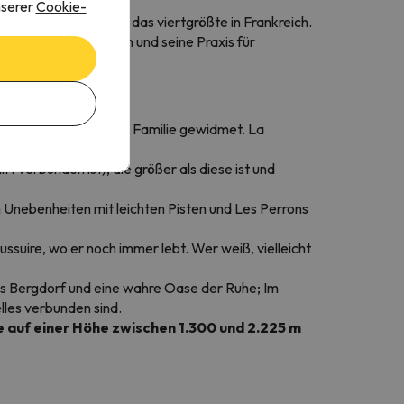
nserer
Cookie-
biet in Maurienne und das viertgrößte in Frankreich.
fahren zu erleichtern und seine Praxis für
ganz dem Sport und der Familie gewidmet. La
s.
ift verbunden ist), die größer als diese ist und
Unebenheiten mit leichten Pisten und Les Perrons
ussuire, wo er noch immer lebt. Wer weiß, vielleicht
hes Bergdorf und eine wahre Oase der Ruhe; Im
lles verbunden sind.
te auf einer Höhe zwischen 1.300 und 2.225 m