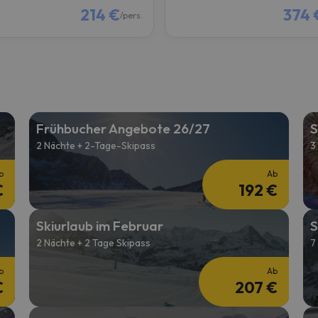
214 €
374 
/pers.
Frühbucher Angebote 26/27
S
2 Nächte + 2-Tage-Skipass
3
b
Ab
€
192 €
Skiurlaub im Februar
S
2 Nächte + 2 Tage Skipass
7
b
Ab
€
207 €