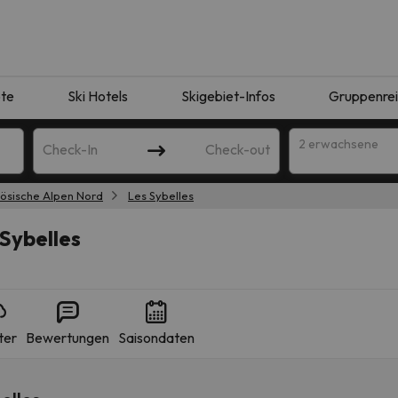
te
Ski Hotels
Skigebiet-Infos
Gruppenre
2 erwachsene
Check-In
Check-out
ösische Alpen Nord
Les Sybelles
Sybelles
ter
Bewertungen
Saisondaten
ie Ihrer Suche entsprechen. Versuchen Sie, das Ziel zu ändern.