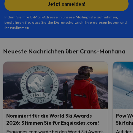
Jetzt anmelden!
Indem Sie Ihre E-Mail-Adresse in unsere Mailingliste aufnehmen,
bestätigen Sie, dass Sie die
Datenschutzrichtlinie
gelesen haben und
ihr zustimmen.
Neueste Nachrichten über Crans-Montana
Nominiert für die World Ski Awards
Pow We
2026: Stimmen Sie für Esquiades.com!
Skifah
Esquiades.com wurde bei den World Ski Awards
Auf der