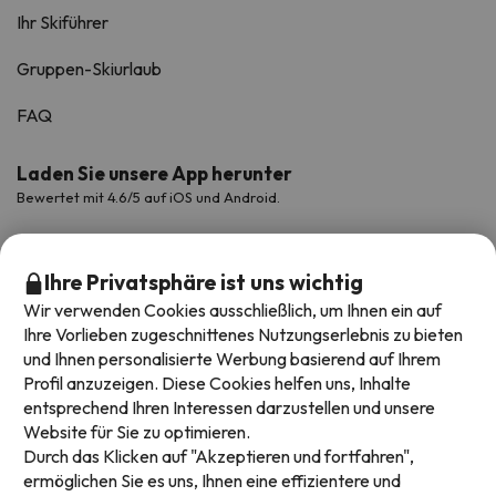
Ihr Skiführer
Gruppen-Skiurlaub
FAQ
Laden Sie unsere App herunter
Bewertet mit 4.6/5 auf iOS und Android.
Ihre Privatsphäre ist uns wichtig
Wir verwenden Cookies ausschließlich, um Ihnen ein auf
Ihre Vorlieben zugeschnittenes Nutzungserlebnis zu bieten
und Ihnen personalisierte Werbung basierend auf Ihrem
Profil anzuzeigen. Diese Cookies helfen uns, Inhalte
entsprechend Ihren Interessen darzustellen und unsere
Website für Sie zu optimieren.
Verfügbare Zahlungsarten
Durch das Klicken auf "Akzeptieren und fortfahren",
ermöglichen Sie es uns, Ihnen eine effizientere und