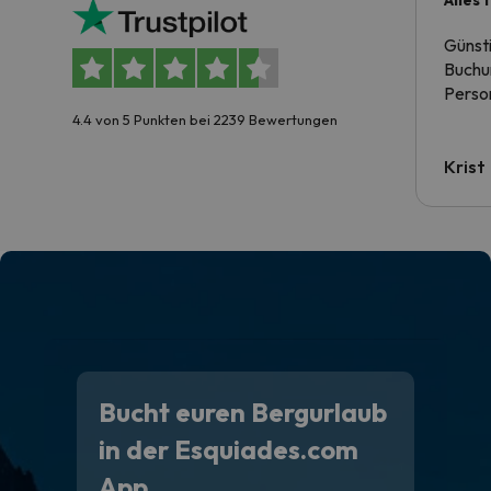
Alles 
Günst
Buchun
Person
4.4 von 5 Punkten bei 2239 Bewertungen
Krist
Bucht euren Bergurlaub
in der Esquiades.com
App.