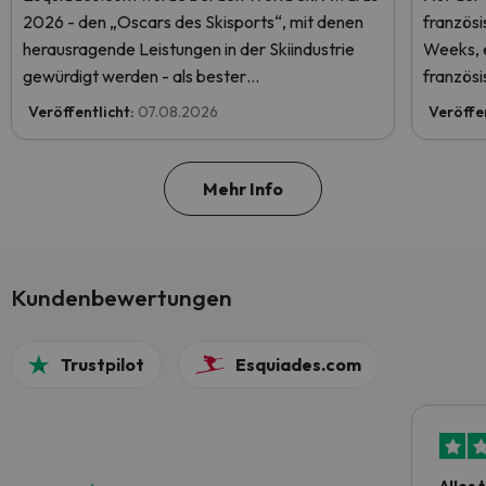
2026 - den „Oscars des Skisports“, mit denen
französ
herausragende Leistungen in der Skiindustrie
Weeks, e
gewürdigt werden - als bester
französi
Skiurlaubveranstalter der Welt nominiert.
Veröffentlicht:
07.08.2026
Veröffe
Stimmen Sie jetzt ab und helfen Sie uns, den
ersten Platz zu erreichen!
Mehr Info
Kundenbewertungen
Trustpilot
Esquiades.com