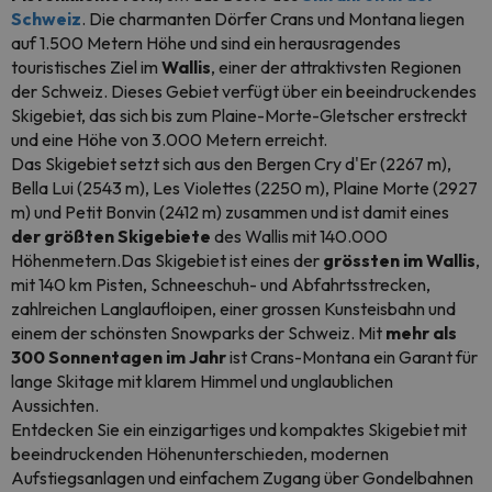
Schweiz
. Die charmanten Dörfer Crans und Montana liegen
auf 1.500 Metern Höhe und sind ein herausragendes
touristisches Ziel im
Wallis
, einer der attraktivsten Regionen
der Schweiz. Dieses Gebiet verfügt über ein beeindruckendes
Skigebiet, das sich bis zum Plaine-Morte-Gletscher erstreckt
und eine Höhe von 3.000 Metern erreicht.
Das Skigebiet setzt sich aus den Bergen Cry d'Er (2267 m),
Bella Lui (2543 m), Les Violettes (2250 m), Plaine Morte (2927
m) und Petit Bonvin (2412 m) zusammen und ist damit eines
der größten Skigebiete
des Wallis mit 140.000
Höhenmetern.Das Skigebiet ist eines der
grössten im Wallis
,
mit 140 km Pisten, Schneeschuh- und Abfahrtsstrecken,
zahlreichen Langlaufloipen, einer grossen Kunsteisbahn und
einem der schönsten Snowparks der Schweiz. Mit
mehr als
300 Sonnentagen im Jahr
ist Crans-Montana ein Garant für
lange Skitage mit klarem Himmel und unglaublichen
Aussichten.
Entdecken Sie ein einzigartiges und kompaktes Skigebiet mit
beeindruckenden Höhenunterschieden, modernen
Aufstiegsanlagen und einfachem Zugang über Gondelbahnen