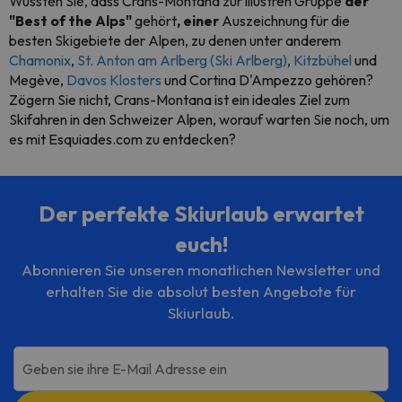
Wussten Sie, dass Crans-Montana zur illustren Gruppe
der
"Best of the Alps"
gehört
, einer
Auszeichnung für die
besten Skigebiete der Alpen, zu denen unter anderem
Chamonix
,
St. Anton am Arlberg (Ski Arlberg)
,
Kitzbühel
und
Megève,
Davos Klosters
und Cortina D'Ampezzo gehören?
Zögern Sie nicht, Crans-Montana ist ein ideales Ziel zum
Skifahren in den Schweizer Alpen, worauf warten Sie noch, um
es mit Esquiades.com zu entdecken?
Der perfekte Skiurlaub erwartet
euch!
Abonnieren Sie unseren monatlichen Newsletter und
erhalten Sie die absolut besten Angebote für
Skiurlaub.
Geben sie ihre E-Mail Adresse ein