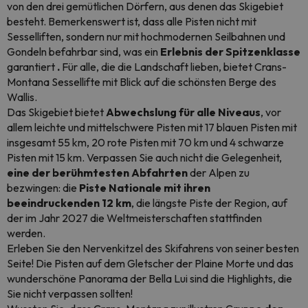
von den drei gemütlichen Dörfern, aus denen das Skigebiet
besteht. Bemerkenswert ist, dass alle Pisten nicht mit
Sesselliften, sondern nur mit hochmodernen Seilbahnen und
Gondeln befahrbar sind, was ein
Erlebnis der Spitzenklasse
garantiert
.
Für alle, die die Landschaft lieben, bietet Crans-
Montana Sessellifte mit Blick auf die schönsten Berge des
Wallis.
Das Skigebiet bietet
Abwechslung für alle Niveaus
, vor
allem leichte und mittelschwere Pisten mit 17 blauen Pisten mit
insgesamt 55 km, 20 rote Pisten mit 70 km und 4 schwarze
Pisten mit 15 km. Verpassen Sie auch nicht die Gelegenheit,
eine der berühmtesten Abfahrten
der Alpen zu
bezwingen: die
Piste Nationale mit ihren
beeindruckenden 12 km
, die längste Piste der Region, auf
der im Jahr 2027 die Weltmeisterschaften stattfinden
werden.
Erleben Sie den Nervenkitzel des Skifahrens von seiner besten
Seite! Die Pisten auf dem Gletscher der Plaine Morte und das
wunderschöne Panorama der Bella Lui sind die Highlights, die
Sie nicht verpassen sollten!