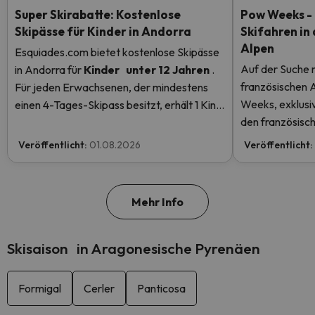
Super Skirabatte: Kostenlose
Pow Weeks - 
Skipässe für Kinder in Andorra
Skifahren in
Alpen
Esquiades.com bietet kostenlose Skipässe
Auf der Suche 
in Andorra
für
Kinder
unter 12 Jahren
.
französischen 
Für jeden Erwachsenen, der mindestens
Weeks, exklusiv
einen 4-Tages-Skipass besitzt, erhält 1 Kind
den französisch
einen kostenlosen Skipass! Lesen Sie hier
Rabatten
mehr.
Veröffentlicht:
01.08.2026
Veröffentlicht:
Mehr Info
Skisaison in Aragonesische Pyrenäen
Formigal
Cerler
Panticosa