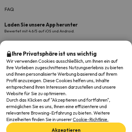
FAQ
Laden Sie unsere App herunter
Bewertet mit 4.6/5 auf iOS und Android.
Ihre Privatsphäre ist uns wichtig
Wir verwenden Cookies ausschließlich, um Ihnen ein auf
Ihre Vorlieben zugeschnittenes Nutzungserlebnis zu bieten
und Ihnen personalisierte Werbung basierend auf Ihrem
Profil anzuzeigen. Diese Cookies helfen uns, Inhalte
entsprechend Ihren Interessen darzustellen und unsere
Website für Sie zu optimieren.
Verfügbare Zahlungsarten
Durch das Klicken auf "Akzeptieren und fortfahren",
ermöglichen Sie es uns, Ihnen eine effizientere und
relevantere Browsing-Erfahrung zu bieten. Weitere
Einzelheiten finden Sie in unserer
Cookie-Richtlinie.
Impressum und AGBs
Akzeptieren