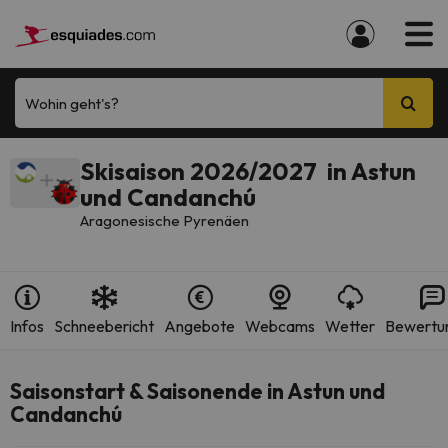
Wohin geht's?
Skisaison 2026/2027 in Astun
und Candanchú
Aragonesische Pyrenäen
Infos
Schneebericht
Angebote
Webcams
Wetter
Bewertu
Saisonstart & Saisonende in Astun und
Candanchú