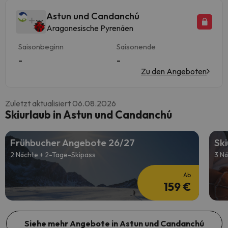
Astun und Candanchú
Aragonesische Pyrenäen
Saisonbeginn
Saisonende
-
-
Zu den Angeboten
Zuletzt aktualisiert 06.08.2026
Skiurlaub in Astun und Candanchú
Frühbucher Angebote 26/27
Ski
2 Nächte + 2-Tage-Skipass
3 Nä
Ab
159 €
Siehe mehr Angebote in Astun und Candanchú