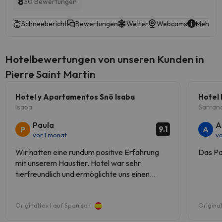
8
30 Bewertungen
Schneebericht
Bewertungen
Wetter
Webcams
Mehr in
Hotelbewertungen von unseren Kunden in
Pierre Saint Martin
Hotel y Apartamentos Snö Isaba
Hotel 
Isaba
Sarran
Paula
A
P
A
9.1
vor 1 monat
v
Wir hatten eine rundum positive Erfahrung
Das Paa
mit unserem Haustier. Hotel war sehr
tierfreundlich und ermöglichte uns einen
komfortablen und unkomplizierten
Aufenthalt. Besonders gefreut haben wir uns
Originaltext auf Spanisch
Origina
über die Hilfsbereitschaft und den liebevollen
Umgang des Personals mit unserem Tier,