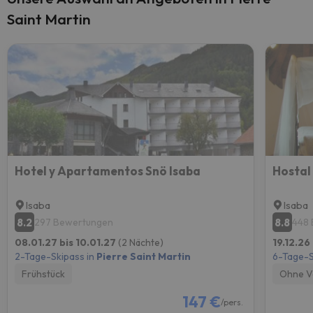
Saint Martin
Hotel y Apartamentos Snö Isaba
Hostal
Isaba
Isaba
8.2
8.8
297 Bewertungen
448
08.01.27 bis 10.01.27
(2 Nächte)
19.12.26
2-Tage-Skipass in
Pierre Saint Martin
6-Tage-S
Frühstück
Ohne V
147 €
/pers.