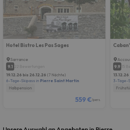
Hotel Bistro Les Pas Sages
Caban'
Sarrance
Accou
9.1
9.9
22 Bewertungen
15 B
19.12.26 bis 26.12.26
(7 Nächte)
13.12.26
6-Tage-Skipass in
Pierre Saint Martin
3-Tage-S
Halbpension
Frühst
559 €
/pers.
Unsere Auswahl an Angeboten in Pierre