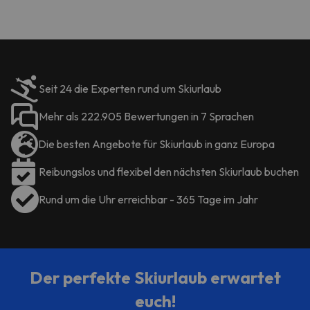
wodurch wir uns rundum willkommen fühlten.
Wir können das Hotel uneingeschränkt
empfehlen für alle, die mit Haustieren reisen
und eine ruhige und respektvolle Umgebung
suchen.
Seit 24 die Experten rund um Skiurlaub
Mehr als 222.905 Bewertungen in 7 Sprachen
Die besten Angebote für Skiurlaub in ganz Europa
Reibungslos und flexibel den nächsten Skiurlaub buchen
Rund um die Uhr erreichbar - 365 Tage im Jahr
Der perfekte Skiurlaub erwartet
euch!