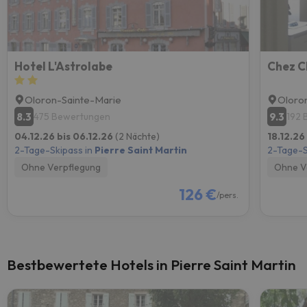
Hotel L'Astrolabe
Chez C
Oloron-Sainte-Marie
Oloro
8.3
9.3
475 Bewertungen
192 
04.12.26 bis 06.12.26
(2 Nächte)
18.12.26
2-Tage-Skipass in
Pierre Saint Martin
2-Tage-S
Ohne Verpflegung
Ohne V
126 €
/pers.
Bestbewertete Hotels in Pierre Saint Martin