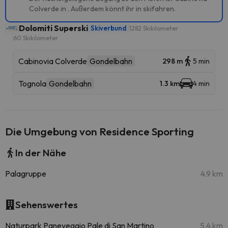
Colverde in . Außerdem könnt ihr in skifahren.
Dolomiti Superski
Skiverbund
1282 Skikilometer
60 Skikilometer
Cabinovia Colverde
Gondelbahn
298 m
5 min
Tognola
Gondelbahn
1.3 km
4 min
Die Umgebung von Residence Sporting
In der Nähe
Palagruppe
4.9 km
Sehenswertes
Naturpark Paneveggio Pale di San Martino
5.4 km