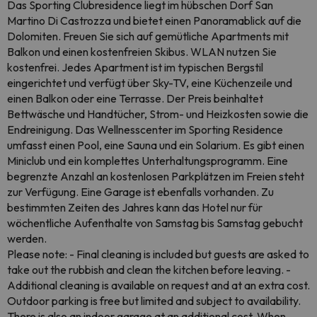
Das Sporting Clubresidence liegt im hübschen Dorf San
Martino Di Castrozza und bietet einen Panoramablick auf die
Dolomiten. Freuen Sie sich auf gemütliche Apartments mit
Balkon und einen kostenfreien Skibus. WLAN nutzen Sie
kostenfrei. Jedes Apartment ist im typischen Bergstil
eingerichtet und verfügt über Sky-TV, eine Küchenzeile und
einen Balkon oder eine Terrasse. Der Preis beinhaltet
Bettwäsche und Handtücher, Strom- und Heizkosten sowie die
Endreinigung. Das Wellnesscenter im Sporting Residence
umfasst einen Pool, eine Sauna und ein Solarium. Es gibt einen
Miniclub und ein komplettes Unterhaltungsprogramm. Eine
begrenzte Anzahl an kostenlosen Parkplätzen im Freien steht
zur Verfügung. Eine Garage ist ebenfalls vorhanden. Zu
bestimmten Zeiten des Jahres kann das Hotel nur für
wöchentliche Aufenthalte von Samstag bis Samstag gebucht
werden.
Please note: - Final cleaning is included but guests are asked to
take out the rubbish and clean the kitchen before leaving. -
Additional cleaning is available on request and at an extra cost.
Outdoor parking is free but limited and subject to availability.
There is also an indoor garage at an additional cost. When