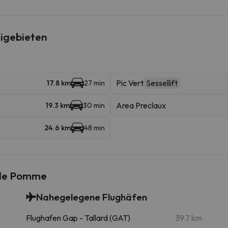
igebieten
Pic Vert
Sessellift
17.8 km
27 min
Area Preclaux
19.3 km
30 min
24.6 km
48 min
 de Pomme
Nahegelegene Flughäfen
m
Flughafen Gap - Tallard (GAT)
39.7 km