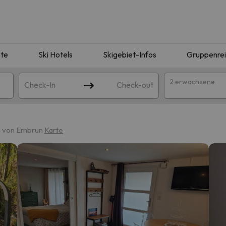
te
Ski Hotels
Skigebiet-Infos
Gruppenre
2 erwachsene
Check-In
Check-out
m von Embrun
Karte
ie Ihrer Suche entsprechen. Versuchen Sie, das Ziel zu ändern.