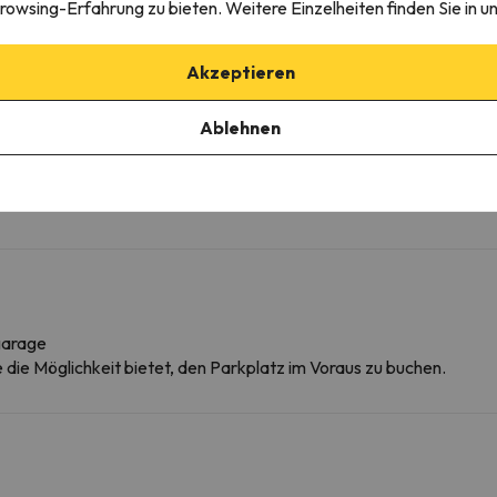
rowsing-Erfahrung zu bieten. Weitere Einzelheiten finden Sie in u
Kühlschrank
Cafetière
Mikrowelle
Akzeptieren
Wäscheständer
Toaster
Ablehnen
Kochgeschirr
Essecke
Herde
Grillen
garage
ie die Möglichkeit bietet, den Parkplatz im Voraus zu buchen.