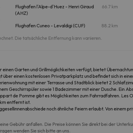
m
Flughafen l'Alpe-d'Huez - Henri Giraud
66.7 km
(AHZ)
m
Flughafen Cuneo - Levaldigi (CUF)
88.2 km
echnet. Die tatsächliche Entfernung kann variieren.
r einen Garten und Grillmöglichkeiten verfügt, bietet Übernacht
über einen kostenlosen Privatparkplatz und befindet sich in ei
erienwohnung mit einer Terrasse und Stadtblick bietet 2 Schlafzim
em Geschirrspüler sowie 1 Badezimmer mit einer Dusche. Ein Abste
ppart de Pomme gibt es Möglichkeiten zum Fahrradfahren. Les Orr
m entfernt ist.
ggesellinnenabschiede noch ähnliche Feiern erlaubt. Von einem p
eine Gebühr anfallen. Die Preise können Sie direkt bei der Unterk
agen wenden Sie sich bitte an uns.