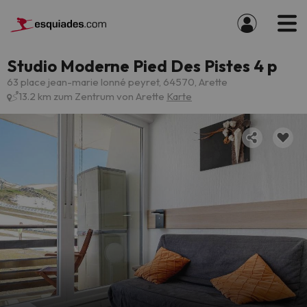
Studio Moderne Pied Des Pistes 4 p
63 place jean-marie lonné peyret, 64570, Arette
13.2 km zum Zentrum von Arette
Karte