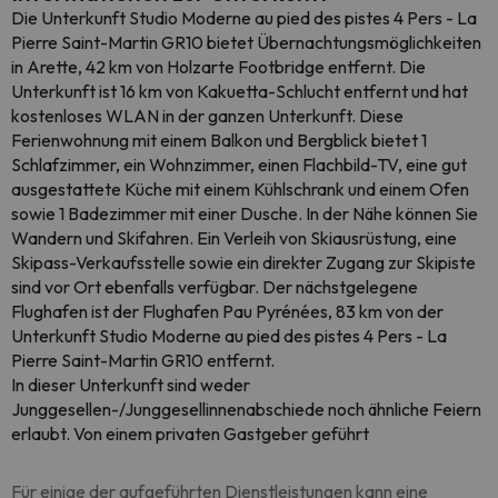
Die Unterkunft Studio Moderne au pied des pistes 4 Pers - La
Pierre Saint-Martin GR10 bietet Übernachtungsmöglichkeiten
in Arette, 42 km von Holzarte Footbridge entfernt. Die
Unterkunft ist 16 km von Kakuetta-Schlucht entfernt und hat
kostenloses WLAN in der ganzen Unterkunft. Diese
Ferienwohnung mit einem Balkon und Bergblick bietet 1
Schlafzimmer, ein Wohnzimmer, einen Flachbild-TV, eine gut
ausgestattete Küche mit einem Kühlschrank und einem Ofen
sowie 1 Badezimmer mit einer Dusche. In der Nähe können Sie
Wandern und Skifahren. Ein Verleih von Skiausrüstung, eine
Skipass-Verkaufsstelle sowie ein direkter Zugang zur Skipiste
sind vor Ort ebenfalls verfügbar. Der nächstgelegene
Flughafen ist der Flughafen Pau Pyrénées, 83 km von der
Unterkunft Studio Moderne au pied des pistes 4 Pers - La
Pierre Saint-Martin GR10 entfernt.
In dieser Unterkunft sind weder
Junggesellen-/Junggesellinnenabschiede noch ähnliche Feiern
erlaubt. Von einem privaten Gastgeber geführt
Für einige der aufgeführten Dienstleistungen kann eine