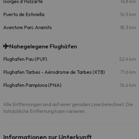
Gorges d'Holzarté
14.8 km
Puerto de Estiviella
16.5 km
Aventure Parc Aramits
18.3 km
Nahegelegene Flughäfen
Flughafen Pau (PUF)
52.4 km
Flughafen Tarbes - Aérodrome de Tarbes (XTB)
71.6 km
Flughafen Pamplona (PNA)
76.6 km
Alle Entfernungen sind auf einer geraden Linie berechnet. Die
tatsächliche Entfernung kann variieren.
Informationen zur Unterkunft