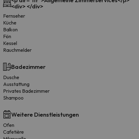
<p dir="ltr">Allgemeine Zimmerservices</p>
<div> </div>
Fernseher
Küche
Balkon
Fön
Kessel
Rauchmelder
Badezimmer
Dusche
Ausstattung
Privates Badezimmer
Shampoo
Weitere Dienstleistungen
Ofen
Cafetière
Mikrowelle