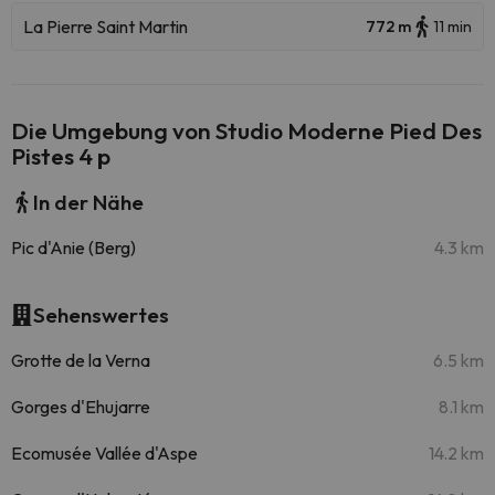
La Pierre Saint Martin
772 m
11 min
Die Umgebung von Studio Moderne Pied Des
Pistes 4 p
In der Nähe
Pic d'Anie (Berg)
4.3 km
Sehenswertes
Grotte de la Verna
6.5 km
Gorges d'Ehujarre
8.1 km
Ecomusée Vallée d'Aspe
14.2 km