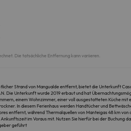
m
m
echnet. Die tatsächliche Entfernung kann variieren.
nstlicher Strand von Mangualde entfernt, bietet die Unterkunft Ca
N. Die Unterkunft wurde 2019 erbaut und hat Übernachtungsmögli
zimmern, einem Wohnzimmer, einer voll ausgestatteten Küche mit 
ockner. In diesem Ferienhaus werden Handtücher und Bettwäsche 
lores entfernt, während Thermalquellen von Manteigas 48 km von de
che Ankunftszeit im Voraus mit. Nutzen Sie hierfür bei der Buchung
tgeber geführt