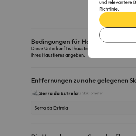
und relevantere B
Richtlinie.
Bedingungen für Haustiere
Diese Unterkunft ist haustierfreundlich. Um die B
Ihres Haustieres angeben.
Entfernungen zu nahe gelegenen Sk
Serra da Estrela
12 Skikilometer
Serra da Estrela