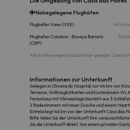
Die Umgebung von Casa das Flores
Nahegelegene Flughäfen
Flughafen Viseu (VSE)
40.6 k
Flughafen Coimbra - Bissaya Barreto
56 k
(CBP)
Alle Entfernungen sind auf einer geraden Linie ber
Informationen zur Unterkunft
Gelegen in Oliveira do Hospital, nur 44 km von Kü
Terrasse, Grillmöglichkeiten und kostenlosem WLA
Ferienhaus mit Klimaanlage besteht aus 3 Schlaf
2 Badezimmern mit einer Dusche und einem Haartr
Estrela liegt 44 km von der Unterkunft Casa das F
Bitte teilen Sie der Unterkunft Ihre voraussichtli
Sie die Unterkunft direkt. Von einem privaten Gas