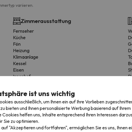
mmertyp variieren.
Zimmerausstattung
Fernseher
W
Küche
D
Fön
G
Heizung
D
Klimaanlage
To
Kessel
B
Eisen
S
Innenhof
D
Holz- oder Parkettböden
Schrank
atsphäre ist uns wichtig
Reinigungsmittel
kies ausschließlich, um Ihnen ein auf Ihre Vorlieben zugeschnitte
Esstisch
zu bieten und Ihnen personalisierte Werbung basierend auf Ihrem P
Hochstuhl
 Cookies helfen uns, Inhalte entsprechend Ihren Interessen darzus
Zugang zu den oberen Etagen nur über Treppen
r Sie zu optimieren.
Unabhängig
 auf "Akzeptieren und fortfahren", ermöglichen Sie es uns, Ihnen ei
Kleiderständer