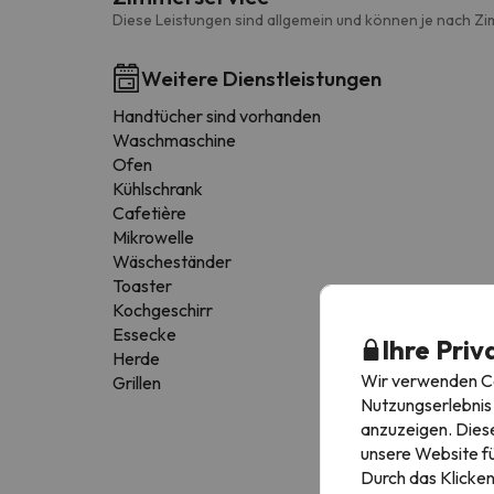
Diese Leistungen sind allgemein und können je nach Zi
Weitere Dienstleistungen
Handtücher sind vorhanden
Waschmaschine
Ofen
Kühlschrank
Cafetière
Mikrowelle
Wäscheständer
Toaster
Kochgeschirr
Essecke
Ihre Priv
Herde
Wir verwenden Coo
Grillen
Nutzungserlebnis 
anzuzeigen. Diese
unsere Website fü
Durch das Klicken