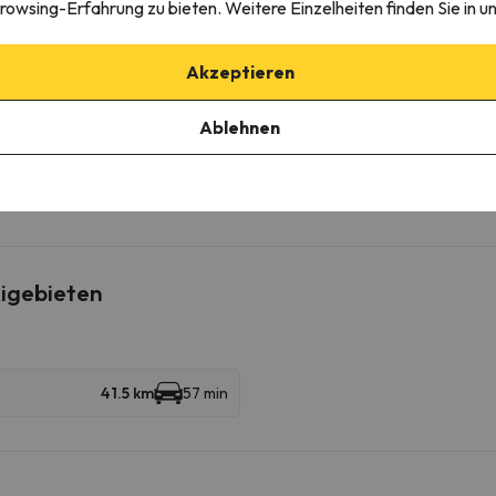
rowsing-Erfahrung zu bieten. Weitere Einzelheiten finden Sie in u
Steckdose in der Nähe des Bettes
Rauchmelder
Feuerlöscher
Akzeptieren
Ablehnen
edingungen einzusehen, senden Sie uns unbedingt eine Nachricht ü
igebieten
41.5 km
57 min