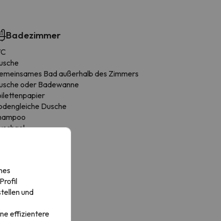
Badezimmer
C
usche
emeinsames Bad außerhalb des Zimmers
usche oder Badewanne
ilettenpapier
odengleiche Dusche
hampoo
uschgel
nes
rofil
tellen und
ne effizientere