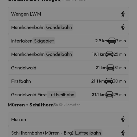
Wengen LWM
Männlichenbahn
Gondelbahn
Interlaken
Skigebiet
2.9 km
7 min
Männlichenbahn
Gondelbahn
19.1 km
25 min
Grindelwald
21 km
31 min
Firstbahn
21.1 km
30 min
Grindelwald First
Luftseilbahn
21.1 km
29 min
Mürren + Schilthorn
54 Skikilometer
Mürren
Schilthornbahn (Mürren - Birg)
Luftseilbahn