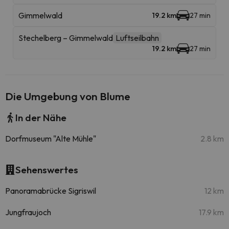
Gimmelwald
19.2 km
27 min
Stechelberg – Gimmelwald
Luftseilbahn
19.2 km
27 min
Die Umgebung von Blume
In der Nähe
Dorfmuseum "Alte Mühle"
2.8 km
Sehenswertes
Panoramabrücke Sigriswil
12 km
Jungfraujoch
17.9 km