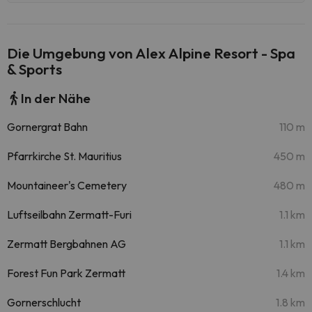
Die Umgebung von Alex Alpine Resort - Spa
& Sports
In der Nähe
Gornergrat Bahn
110 m
Pfarrkirche St. Mauritius
450 m
Mountaineer's Cemetery
480 m
Luftseilbahn Zermatt-Furi
1.1 km
Zermatt Bergbahnen AG
1.1 km
Forest Fun Park Zermatt
1.4 km
Gornerschlucht
1.8 km