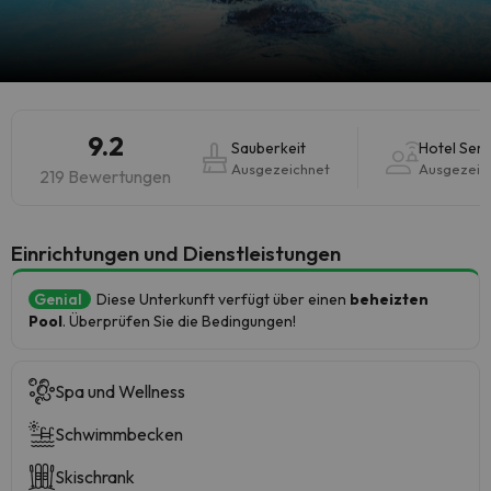
9.2
Sauberkeit
Hotel Serv
Ausgezeichnet
Ausgezeic
219 Bewertungen
​Einrichtungen und Dienstleistungen
Genial
Diese Unterkunft verfügt über einen
beheizten
Pool
. Überprüfen Sie die Bedingungen!
Spa und Wellness
Schwimmbecken
Skischrank