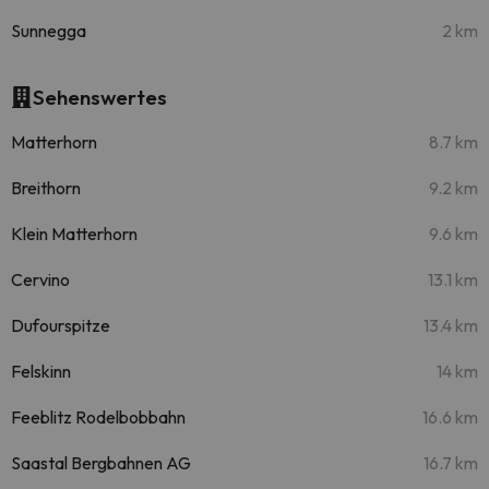
Sunnegga
2 km
Sehenswertes
Matterhorn
8.7 km
Breithorn
9.2 km
Klein Matterhorn
9.6 km
Cervino
13.1 km
Dufourspitze
13.4 km
Felskinn
14 km
Feeblitz Rodelbobbahn
16.6 km
Saastal Bergbahnen AG
16.7 km