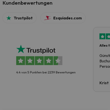
Kundenbewertungen
Trustpilot
Esquiades.com
Alles 
Günst
Buchun
Person
4.4 von 5 Punkten bei 2239 Bewertungen
Krist