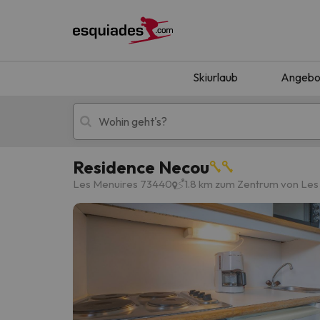
Skiurlaub
Angebo
Residence Necou
Skiurlaub
Berghotels
Les Menuires 73440
1.8 km zum Zentrum von Le
Oops, wir haben keine Ergebnisse gefunden, d