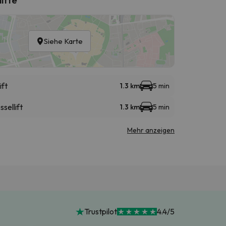
Siehe Karte
ift
1.3 km
5 min
ssellift
1.3 km
5 min
Mehr anzeigen
Trustpilot
4.4/5