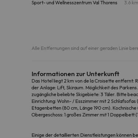
Sport- und Wellnesszentrum Val Thorens
3.6 k
Alle Entfernungen sind auf einer geraden Linie ber
Informationen zur Unterkunft
Das Hotel liegt 2 km von de la Croisette entfernt: 
der Anlage: Lift, Skiraum. Möglichkeit des Parkens.
zugängliche beliebte Skigebiete: 3 Täler. Bitte b
Einrichtung: Wohn- / Esszimmer mit 2 Schlafsofas 
Etagenbetten (80 cm, Länge 190 cm). Kochnische (
Obergeschoss: 1 großes Zimmer mit 1 Doppelbett (1
Einige der detaillierten Dienstleistungen können b