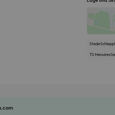
Stade
Schleppl
TS Menuires
Se
es.com