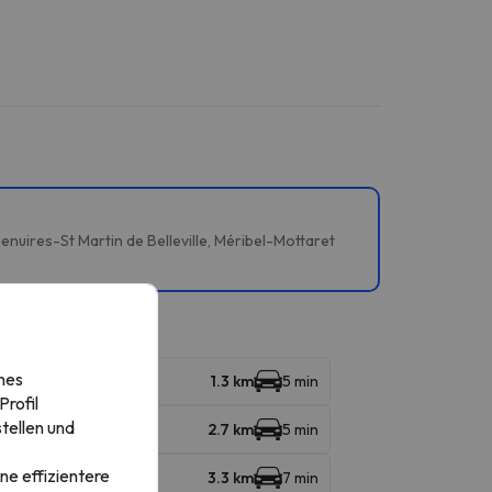
enuires-St Martin de Belleville, Méribel-Mottaret
nes
1.3 km
5 min
rofil
tellen und
2.7 km
5 min
ne effizientere
3.3 km
7 min