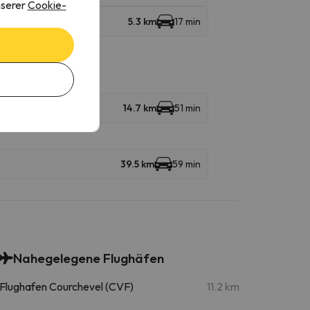
nserer
Cookie-
5.3 km
17 min
14.7 km
51 min
39.5 km
59 min
Nahegelegene Flughäfen
Flughafen Courchevel (CVF)
11.2 km