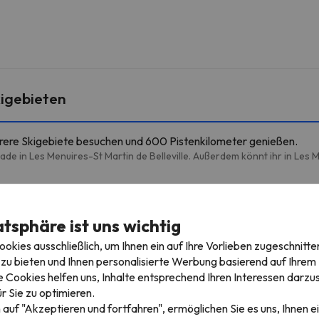
igebieten
hrere Skigebiete besuchen und 600 Pistenkilometer genießen.
de in Les Menuires-St Martin de Belleville. Außerdem könnt ihr in Les M
ikilometer
atsphäre ist uns wichtig
kies ausschließlich, um Ihnen ein auf Ihre Vorlieben zugeschnitte
TS Menuires
Sessellift
1.3 km
5 min
zu bieten und Ihnen personalisierte Werbung basierend auf Ihrem P
 Cookies helfen uns, Inhalte entsprechend Ihren Interessen darzus
Preyerand
Luftseilbahn
2.3 km
4 min
r Sie zu optimieren.
 auf "Akzeptieren und fortfahren", ermöglichen Sie es uns, Ihnen ei
Doron
Sessellift
3.2 km
7 min