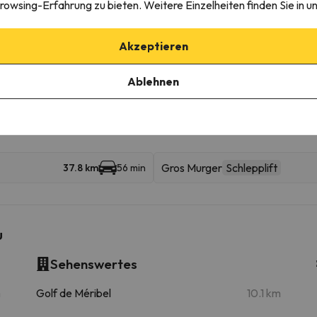
rowsing-Erfahrung zu bieten. Weitere Einzelheiten finden Sie in u
Tortollet
4.9 km
9 min
Akzeptieren
6.3 km
11 min
Ablehnen
Chalets
Luftseilbahn
14.6 km
46 min
Gros Murger
Schlepplift
37.8 km
56 min
u
Sehenswertes
m
Golf de Méribel
10.1 km