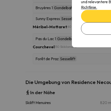
und relevantere B
Richtlinie.
Bruyères 1
Gondelbahn
Sunny Express
Sessellift
Méribel-Mottaret
60 Skikilometer
Pas du Lac 1
Gondelbahn
Courchevel
150 Skikilometer
Forêt de Praz
Sessellift
Die Umgebung von Residence Neco
In der Nähe
Skilift Menuires
820 