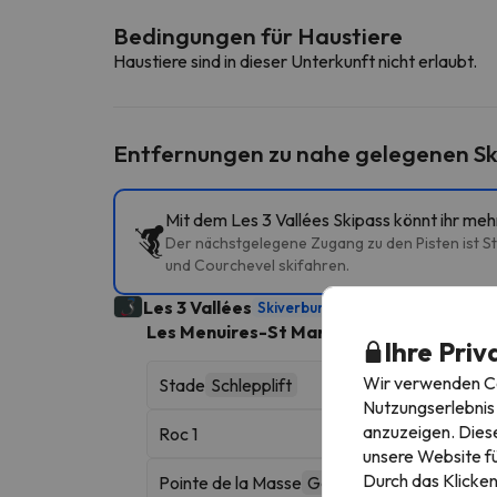
Bedingungen für Haustiere
Haustiere sind in dieser Unterkunft nicht erlaubt.
Entfernungen zu nahe gelegenen Sk
Mit dem Les 3 Vallées Skipass könnt ihr me
Der nächstgelegene Zugang zu den Pisten ist Sta
und Courchevel skifahren.
Les 3 Vallées
Skiverbund
600 Skikilometer
Les Menuires-St Martin de Belleville
160 Sk
Ihre Priv
Wir verwenden Coo
Stade
Schlepplift
Nutzungserlebnis 
anzuzeigen. Diese
Roc 1
unsere Website fü
Durch das Klicken
Pointe de la Masse
Gondelbahn