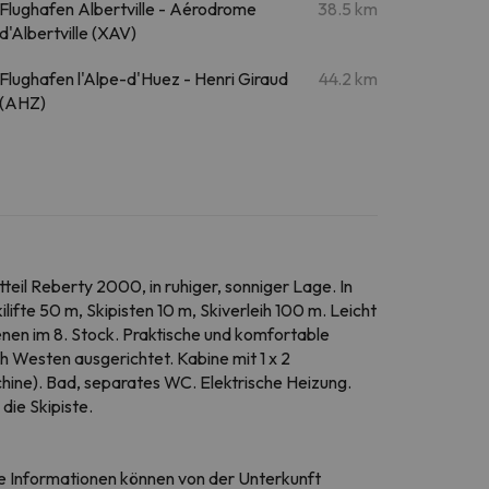
Flughafen Albertville - Aérodrome
38.5 km
d'Albertville (XAV)
Flughafen l'Alpe-d'Huez - Henri Giraud
44.2 km
(AHZ)
teil Reberty 2000, in ruhiger, sonniger Lage. In
ifte 50 m, Skipisten 10 m, Skiverleih 100 m. Leicht
enen im 8. Stock. Praktische und komfortable
 Westen ausgerichtet. Kabine mit 1 x 2
hine). Bad, separates WC. Elektrische Heizung.
die Skipiste.
ese Informationen können von der Unterkunft