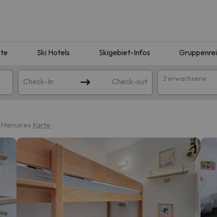
te
Ski Hotels
Skigebiet-Infos
Gruppenre
2 erwachsene
Check-In
Check-out
s Menuires
Karte
ie Ihrer Suche entsprechen. Versuchen Sie, das Ziel zu ändern.