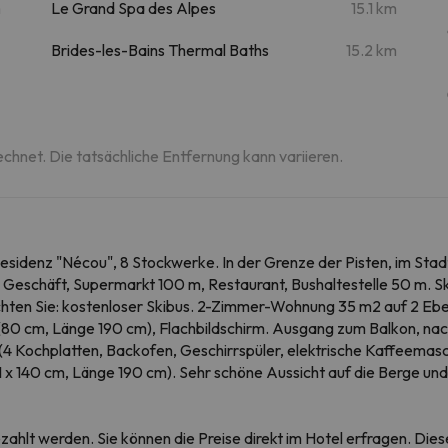
m
Le Grand Spa des Alpes
15.1 km
Brides-les-Bains Thermal Baths
15.2 km
echnet. Die tatsächliche Entfernung kann variieren.
Residenz "Nécou", 8 Stockwerke. In der Grenze der Pisten, im Stadt
 Geschäft, Supermarkt 100 m, Restaurant, Bushaltestelle 50 m. Skil
eachten Sie: kostenloser Skibus. 2-Zimmer-Wohnung 35 m2 auf 2 Eb
(80 cm, Länge 190 cm), Flachbildschirm. Ausgang zum Balkon, nach
4 Kochplatten, Backofen, Geschirrspüler, elektrische Kaffeemasc
 x 140 cm, Länge 190 cm). Sehr schöne Aussicht auf die Berge und 
ezahlt werden. Sie können die Preise direkt im Hotel erfragen. Di