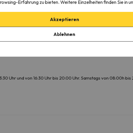
Badezimmer
rowsing-Erfahrung zu bieten. Weitere Einzelheiten finden Sie in u
WC
H
Dusche
Akzeptieren
Ausstattung
Privates Badezimmer
Ablehnen
Toilettenpapier
3:30 Uhr und von 16:30 Uhr bis 20:00 Uhr. Samstags von 08:00h bis 