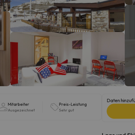
erirrt. Sobald er seinen Kompass gefunden hat, wird er zurück sein.
Daten hinzufü
Mitarbeiter
Preis-Leistung
Ausgezeichnet
Sehr gut
Lage und Ski