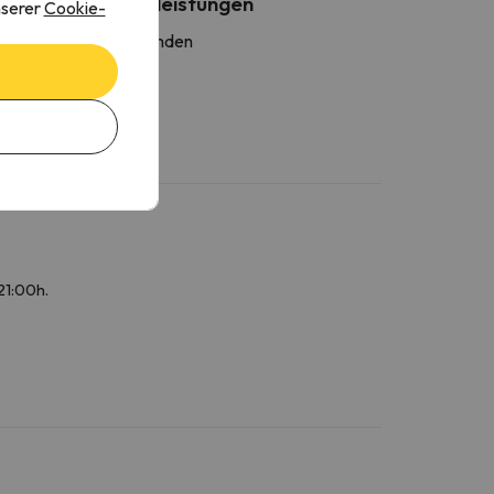
Weitere Dienstleistungen
nserer
Cookie-
andtücher sind vorhanden
21:00h.