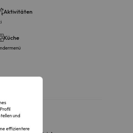
Aktivitäten
i
Küche
indermenü
nes
rofil
tellen und
ne effizientere