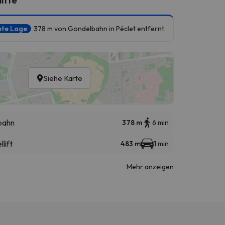
ete Lage
378 m von Gondelbahn in Péclet entfernt.
Siehe Karte
bahn
378 m
6 min
llift
483 m
1 min
Mehr anzeigen