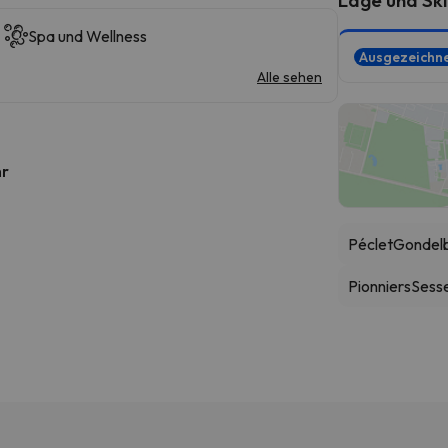
Spa und Wellness
Ausgezeichn
Alle sehen
hr
Péclet
Gondel
Pionniers
Sesse