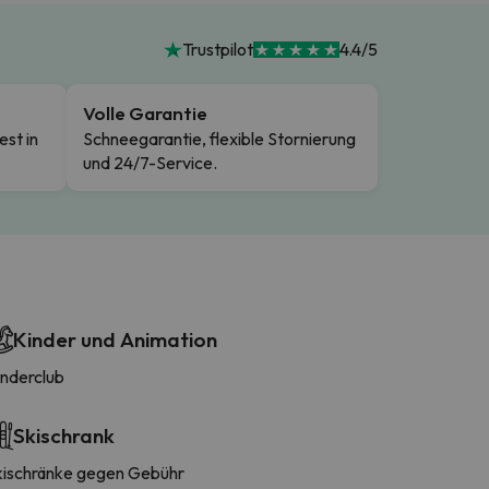
Trustpilot
4.4/5
Volle Garantie
est in
Schneegarantie, flexible Stornierung
und 24/7-Service.
Kinder und Animation
inderclub
Skischrank
kischränke gegen Gebühr