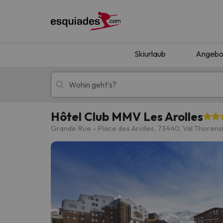
Skiurlaub
Angebo
Hôtel Club MMV Les Arolles
Skiurlaub
Berghotels
Grande Rue - Place des Arolles, 73440, Val Thorens
Oops, wir haben keine Ergebnisse gefunden, d