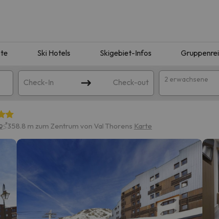
te
Ski Hotels
Skigebiet-Infos
Gruppenre
2 erwachsene
Check-In
Check-out
358.8 m zum Zentrum von Val Thorens
Karte
ie Ihrer Suche entsprechen. Versuchen Sie, das Ziel zu ändern.