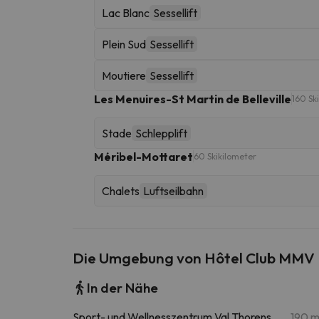
Lac Blanc
Sessellift
Plein Sud
Sessellift
Moutiere
Sessellift
Les Menuires-St Martin de Belleville
160 Sk
Stade
Schlepplift
Méribel-Mottaret
60 Skikilometer
Chalets
Luftseilbahn
Die Umgebung von Hôtel Club MMV L
In der Nähe
Sport- und Wellnesszentrum Val Thorens
190 