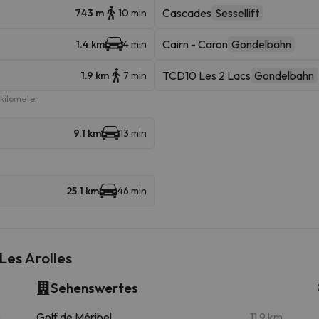
Cascades
Sessellift
743 m
10 min
Cairn - Caron
Gondelbahn
1.4 km
4 min
TCD10 Les 2 Lacs
Gondelbahn
1.9 km
7 min
ikilometer
9.1 km
13 min
25.1 km
46 min
es Arolles
Sehenswertes
m
Golf de Méribel
11.9 km