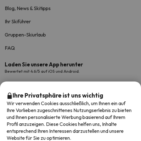
Blog, News & Skitipps
Ihr Skiführer
Gruppen-Skiurlaub
FAQ
Laden Sie unsere App herunter
Bewertet mit 4.6/5 auf iOS und Android.
Ihre Privatsphäre ist uns wichtig
Wir verwenden Cookies ausschließlich, um Ihnen ein auf
Ihre Vorlieben zugeschnittenes Nutzungserlebnis zu bieten
und Ihnen personalisierte Werbung basierend auf Ihrem
Profil anzuzeigen. Diese Cookies helfen uns, Inhalte
entsprechend Ihren Interessen darzustellen und unsere
Website für Sie zu optimieren.
Verfügbare Zahlungsarten