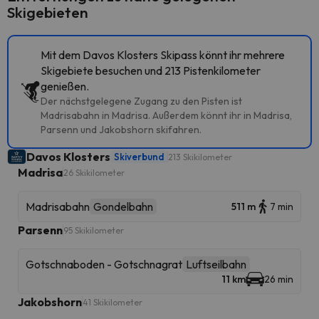
Skigebieten
Mit dem Davos Klosters Skipass könnt ihr mehrere
Skigebiete besuchen und 213 Pistenkilometer
genießen.
Der nächstgelegene Zugang zu den Pisten ist
Madrisabahn in Madrisa. Außerdem könnt ihr in Madrisa,
Parsenn und Jakobshorn skifahren.
Davos Klosters
Skiverbund
213 Skikilometer
Madrisa
26 Skikilometer
Madrisabahn
Gondelbahn
511 m
7 min
Parsenn
95 Skikilometer
Gotschnaboden - Gotschnagrat
Luftseilbahn
11 km
26 min
Jakobshorn
41 Skikilometer