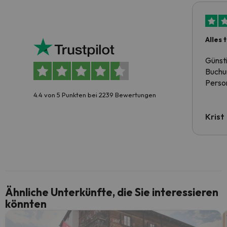
Alles 
Günst
Buchun
Person
4.4 von 5 Punkten bei 2239 Bewertungen
Krist
Ähnliche Unterkünfte, die Sie interessieren
könnten