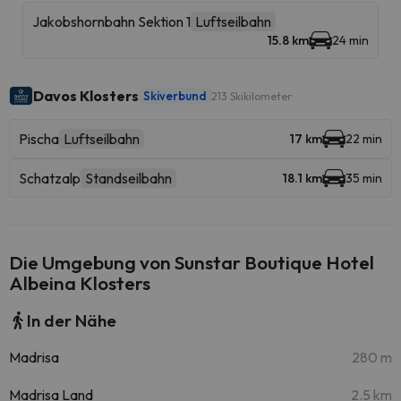
Jakobshornbahn Sektion 1
Luftseilbahn
15.8 km
24 min
Davos Klosters
Skiverbund
213 Skikilometer
Pischa
Luftseilbahn
17 km
22 min
Schatzalp
Standseilbahn
18.1 km
35 min
Die Umgebung von Sunstar Boutique Hotel
Albeina Klosters
In der Nähe
Madrisa
280 m
Madrisa Land
2.5 km