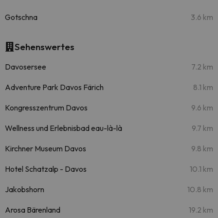
Gotschna
3.6 km
Sehenswertes
Davosersee
7.2 km
Adventure Park Davos Färich
8.1 km
Kongresszentrum Davos
9.6 km
Wellness und Erlebnisbad eau-là-là
9.7 km
Kirchner Museum Davos
9.8 km
Hotel Schatzalp - Davos
10.1 km
Jakobshorn
10.8 km
Arosa Bärenland
19.2 km