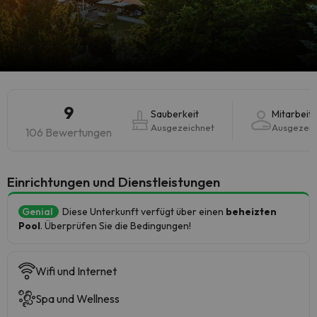
9
Sauberkeit
Mitarbeit
Ausgezeichnet
Ausgezeic
106 Bewertungen
​Einrichtungen und Dienstleistungen
Genial
Diese Unterkunft verfügt über einen
beheizten
Pool
. Überprüfen Sie die Bedingungen!
Wifi und Internet
Spa und Wellness