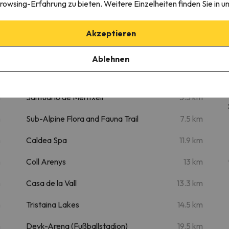
rowsing-Erfahrung zu bieten. Weitere Einzelheiten finden Sie in u
Akzeptieren
Sehenswertes
Ablehnen
m
Mirador Roc del Quer
5 km
m
Santuario de Meritxell
5.5 km
m
Sub-Alpine Flora and Fauna Trail
7.5 km
m
Caldea Spa
11.9 km
m
Coll Arenys
13 km
m
Casa de la Vall
13.3 km
m
Tristaina Lakes
14.5 km
m
Devk-Arena (Fußballstadion)
19.5 km