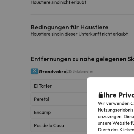
Haustiere sind nicht erlaubt
Bedingungen für Haustiere
Haustiere sind in dieser Unterkunft nicht erlaubt.
Entfernungen zu nahe gelegenen Sk
Grandvalira
215 Skikilometer
El Tarter
Ihre Priv
Peretol
Wir verwenden Coo
Nutzungserlebnis 
Encamp
anzuzeigen. Diese
unsere Website fü
Pas de la Casa
Durch das Klicken