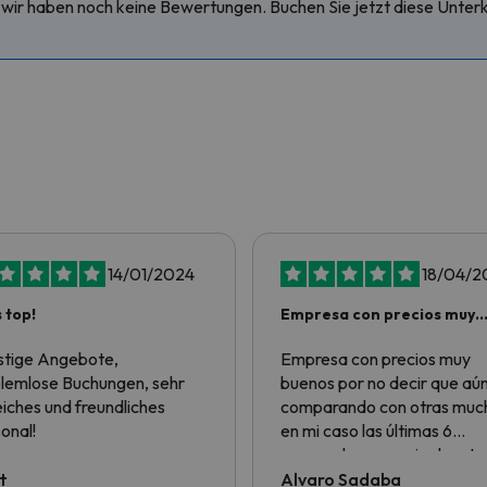
wir haben noch keine Bewertungen. Buchen Sie jetzt diese Unterkun
14/01/2024
18/04/2
s top!
Empresa con precios muy
buenos por no…
tige Angebote,
Empresa con precios muy
lemlose Buchungen, sehr
buenos por no decir que aú
reiches und freundliches
comparando con otras much
onal!
en mi caso las últimas 6
escapadas a esquiar han te
los precios más baratos de
t
Alvaro Sadaba