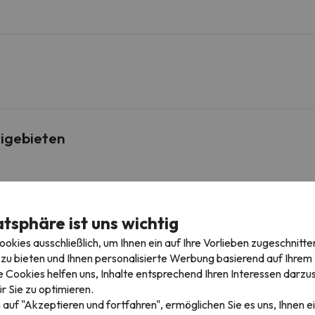
igebieten
Soldeu
400 m
7 min
atsphäre ist uns wichtig
Canillo
4.6 km
6 min
kies ausschließlich, um Ihnen ein auf Ihre Vorlieben zugeschnitte
zu bieten und Ihnen personalisierte Werbung basierend auf Ihrem P
Grau Roig
9.2 km
12 min
 Cookies helfen uns, Inhalte entsprechend Ihren Interessen darzus
r Sie zu optimieren.
16.4 km
22 min
 auf "Akzeptieren und fortfahren", ermöglichen Sie es uns, Ihnen ei