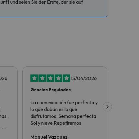
ft und seien Sie der Erste, der sie auf
026
15/04/2026
Gracias Esquiades
Tot perf
La comunicación fue perfecta y
Tot perf
n
lo que daban es lo que
as ,
disfrutamos. Semana perfecta
Sol y nieve Repetiremos
nido
Manuel Vazquez
Eduard