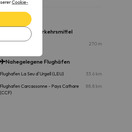
nserer
Cookie-
Öffentliche Verkehrsmittel
TSD4 Tarter
270 m
Nahegelegene Flughäfen
Flughafen La Seu d'Urgell (LEU)
33.6 km
Flughafen Carcassonne - Pays Cathare
88.8 km
(CCF)