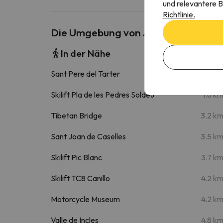
und relevantere B
Richtlinie.
Die Umgebung von Andorra Views
In der Nähe
Sant Pere del Tarter
310 
Skilift Pla de les Pedres Soldeu
1.6 k
Tibetan Bridge
3.2 k
Sant Joan de Caselles
3.5 k
Skilift Pic Blanc
3.7 k
Skilift TC8 Canillo
4.2 k
Motorcycle Museum
4.2 k
Valle de Incles
4.8 k