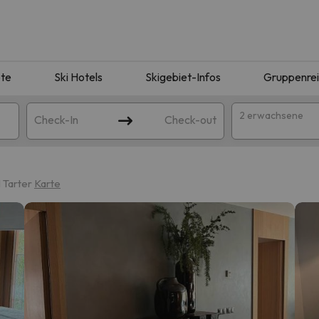
te
Ski Hotels
Skigebiet-Infos
Gruppenre
2 erwachsene
Check-In
Check-out
 Tarter
Karte
ie Ihrer Suche entsprechen. Versuchen Sie, das Ziel zu ändern.