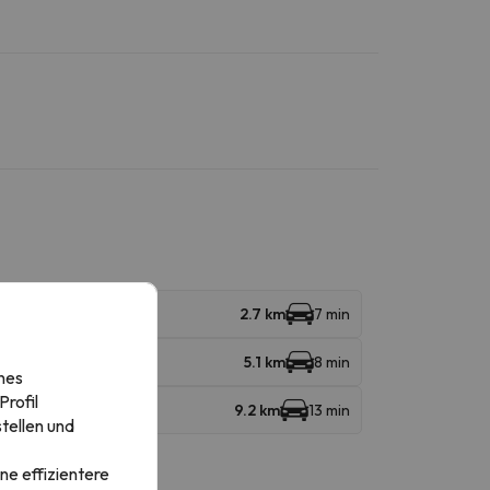
2.7 km
7 min
5.1 km
8 min
nes
rofil
9.2 km
13 min
tellen und
ne effizientere