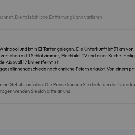
echnet. Die tatsächliche Entfernung kann variieren.
hirlpool und ist in El Tarter gelegen. Die Unterkunft ist 31 km v
versehen mit 1 Schlafzimmer, Flachbild-TV und einer Küche. Heilig
 Aixovall 17 km entfernt ist.
ggesellinnenabschiede noch ähnliche Feiern erlaubt. Von einem p
eine Gebühr anfallen. Die Preise können Sie direkt bei der Unterk
agen wenden Sie sich bitte an uns.