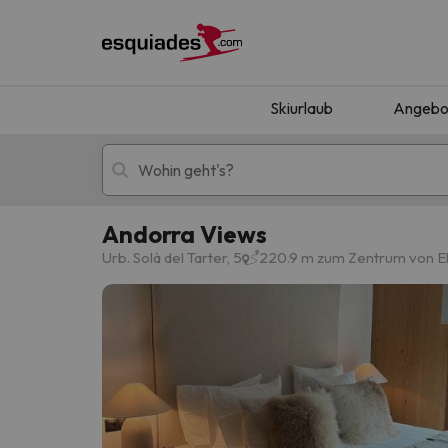
Skiurlaub
Angebo
Andorra Views
Skiurlaub
Berghotels
Urb. Solà del Tarter, 5
220.9 m zum Zentrum von El
Oops, wir haben keine Ergebnisse gefunden, d