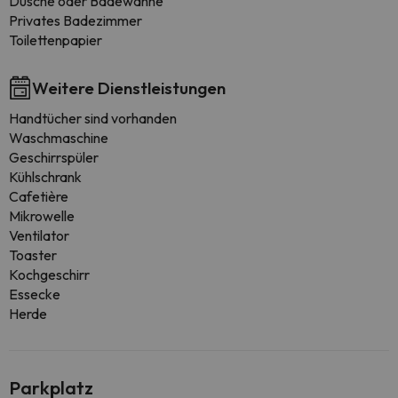
Dusche oder Badewanne
Privates Badezimmer
Toilettenpapier
Weitere Dienstleistungen
Handtücher sind vorhanden
Waschmaschine
Geschirrspüler
Kühlschrank
Cafetière
Mikrowelle
Ventilator
Toaster
Kochgeschirr
Essecke
Herde
Parkplatz