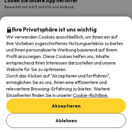
Laden Sie unsere App herunter
Bewertet mit 4.6/5 auf iOS und Android.
Ihre Privatsphäre ist uns wichtig
Wir verwenden Cookies ausschließlich, um Ihnen ein auf
Ihre Vorlieben zugeschnittenes Nutzungserlebnis zu bieten
und Ihnen personalisierte Werbung basierend auf Ihrem
Profil anzuzeigen. Diese Cookies helfen uns, Inhalte
entsprechend Ihren Interessen darzustellen und unsere
Website für Sie zu optimieren.
Verfügbare Zahlungsarten
Durch das Klicken auf "Akzeptieren und fortfahren",
ermöglichen Sie es uns, Ihnen eine effizientere und
relevantere Browsing-Erfahrung zu bieten. Weitere
Einzelheiten finden Sie in unserer
Cookie-Richtlinie.
Impressum und AGBs
Akzeptieren
Datenschutz
Daten hinzufügen, um Verfügbarkeit zu prüfen
Cookies Richtlinien
Ablehnen
Buchungsdaten auswählen
Viajes para ti S.L.U. Copyright © Esquiades.com 2002-2026