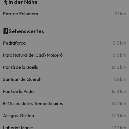
In der Nähe
Parc de Palomera
3.1 km
Sehenswertes
Pedraforca
5.3 km
Parc Natural del Cadí-Moixeró
6.6 km
Pantà de la Baells
13.5 km
Santuari de Queralt
14.4 km
Font de la Puda
16.3 km
El Museu de les Trementinaires
16.7 km
Artigas-Gärten
17.3 km
Laberint Màgic
19.7 km