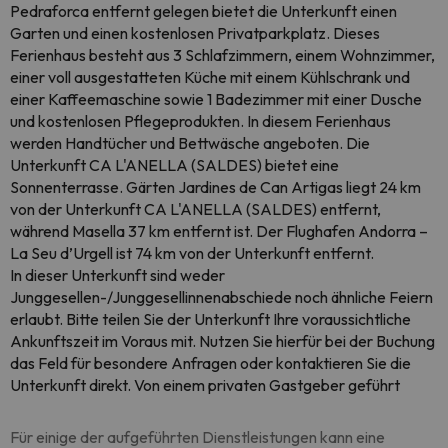
Pedraforca entfernt gelegen bietet die Unterkunft einen
Garten und einen kostenlosen Privatparkplatz. Dieses
Ferienhaus besteht aus 3 Schlafzimmern, einem Wohnzimmer,
einer voll ausgestatteten Küche mit einem Kühlschrank und
einer Kaffeemaschine sowie 1 Badezimmer mit einer Dusche
und kostenlosen Pflegeprodukten. In diesem Ferienhaus
werden Handtücher und Bettwäsche angeboten. Die
Unterkunft CA L'ANELLA (SALDES) bietet eine
Sonnenterrasse. Gärten Jardines de Can Artigas liegt 24 km
von der Unterkunft CA L'ANELLA (SALDES) entfernt,
während Masella 37 km entfernt ist. Der Flughafen Andorra –
La Seu d’Urgell ist 74 km von der Unterkunft entfernt.
In dieser Unterkunft sind weder
Junggesellen-/Junggesellinnenabschiede noch ähnliche Feiern
erlaubt. Bitte teilen Sie der Unterkunft Ihre voraussichtliche
Ankunftszeit im Voraus mit. Nutzen Sie hierfür bei der Buchung
das Feld für besondere Anfragen oder kontaktieren Sie die
Unterkunft direkt. Von einem privaten Gastgeber geführt
Für einige der aufgeführten Dienstleistungen kann eine