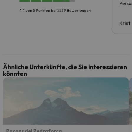
Person
4.4 von 5 Punkten bei 2239 Bewertungen
Krist
Ähnliche Unterkünfte, die Sie interessieren
könnten
Racons del Pedraforca