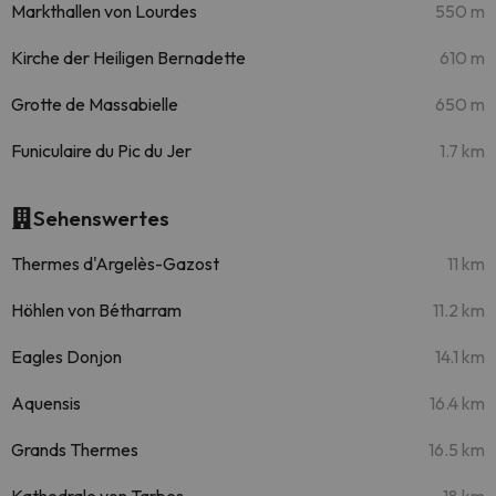
Markthallen von Lourdes
550 m
Kirche der Heiligen Bernadette
610 m
Grotte de Massabielle
650 m
Funiculaire du Pic du Jer
1.7 km
Sehenswertes
Thermes d'Argelès-Gazost
11 km
Höhlen von Bétharram
11.2 km
Eagles Donjon
14.1 km
Aquensis
16.4 km
Grands Thermes
16.5 km