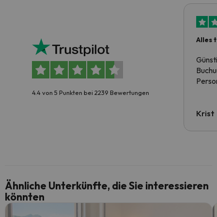
Alles 
Günst
Buchun
Person
4.4 von 5 Punkten bei 2239 Bewertungen
Krist
Ähnliche Unterkünfte, die Sie interessieren
könnten