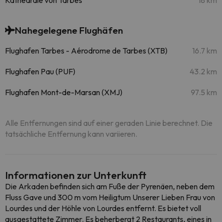
Kathedrale von Tarbes
18 km
Nahegelegene Flughäfen
Flughafen Tarbes - Aérodrome de Tarbes (XTB)
16.7 km
Flughafen Pau (PUF)
43.2 km
Flughafen Mont-de-Marsan (XMJ)
97.5 km
Alle Entfernungen sind auf einer geraden Linie berechnet. Die
tatsächliche Entfernung kann variieren.
Informationen zur Unterkunft
Die Arkaden befinden sich am Fuße der Pyrenäen, neben dem
Fluss Gave und 300 m vom Heiligtum Unserer Lieben Frau von
Lourdes und der Höhle von Lourdes entfernt. Es bietet voll
ausgestattete Zimmer. Es beherbergt 2 Restaurants, eines in