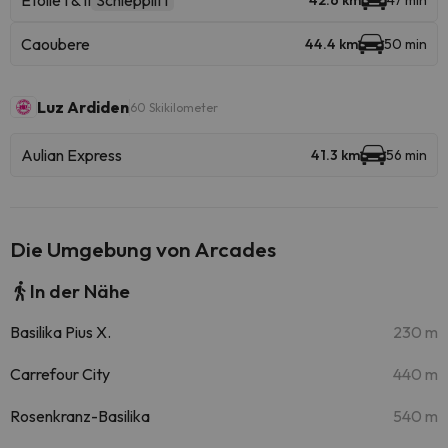
Ètoile I & II
Schlepplift
42.6 km
47 min
Caoubere
44.4 km
50 min
Luz Ardiden
60 Skikilometer
Aulian Express
41.3 km
56 min
Die Umgebung von Arcades
In der Nähe
Basilika Pius X.
230 m
Carrefour City
440 m
Rosenkranz-Basilika
540 m