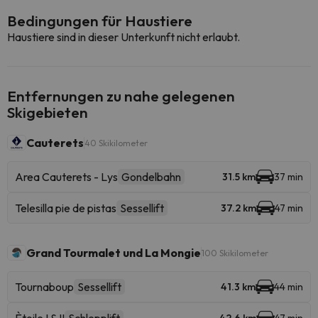
Bedingungen für Haustiere
Haustiere sind in dieser Unterkunft nicht erlaubt.
Entfernungen zu nahe gelegenen
Skigebieten
Cauterets
40 Skikilometer
Area Cauterets - Lys
Gondelbahn
31.5 km
37 min
Telesilla pie de pistas
Sessellift
37.2 km
47 min
Grand Tourmalet und La Mongie
100 Skikilometer
Tournaboup
Sessellift
41.3 km
44 min