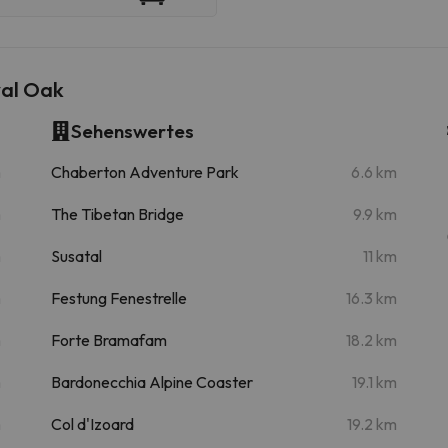
al Oak
Sehenswertes
m
Chaberton Adventure Park
6.6 km
m
The Tibetan Bridge
9.9 km
m
Susatal
11 km
m
Festung Fenestrelle
16.3 km
m
Forte Bramafam
18.2 km
m
Bardonecchia Alpine Coaster
19.1 km
m
Col d'Izoard
19.2 km