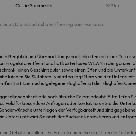
m
Col de Sommeiller
19.9 km
echnet. Die tatsächliche Entfernung kann variieren.
rch Bergblick und Übernachtungsmöglichkeiten mit einer Terrass
m von Pragelato entfernt und hat kostenloses WLAN in der ganzen 
hlschrank, einen Geschirrspüler sowie einen Ofen und die Unterkun
he können Sie Skifahren. Vialattea liegt 11 km von der Unterkun
ntfernt ist. Der nächstgelegene Flughafen ist der Flughafen Cun
gesellinnenabschiede noch ähnliche Feiern erlaubt. Bitte teilen Si
das Feld für besondere Anfragen oder kontaktieren Sie die Unterku
. Sonderwünsche unterliegen der Verfügbarkeit und sind gegebenen
. Die Unterkunft wird Sie nach der Buchung kontaktieren und ent
eine Gebühr anfallen. Die Preise können Sie direkt bei der Unterk