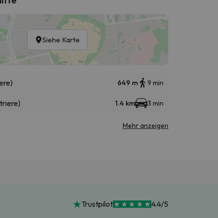
Siehe Karte
ere)
649 m
9 min
triere)
1.4 km
3 min
Mehr anzeigen
Trustpilot
4.4/5