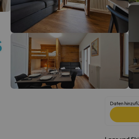
erirrt. Sobald er seinen Kompass gefunden hat, wird er zurück sein.
Daten hinzufü
Lage und Ski