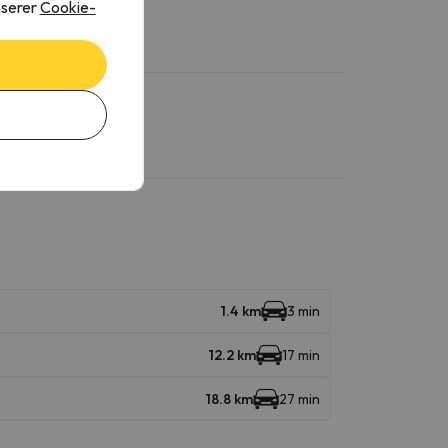
nserer
Cookie-
1.4 km
3 min
12.2 km
17 min
18.8 km
27 min