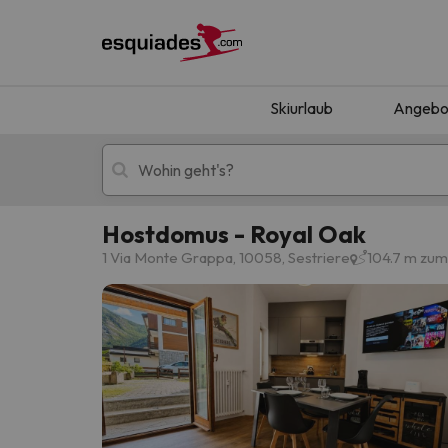
Skiurlaub
Angebo
Hostdomus - Royal Oak
Skiurlaub
Berghotels
1 Via Monte Grappa, 10058, Sestriere
104.7 m zum
Oops, wir haben keine Ergebnisse gefunden, d