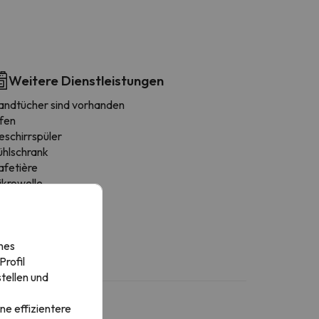
Weitere Dienstleistungen
andtücher sind vorhanden
fen
eschirrspüler
ühlschrank
afetière
ikrowelle
ochgeschirr
erde
nes
rofil
tellen und
ne effizientere