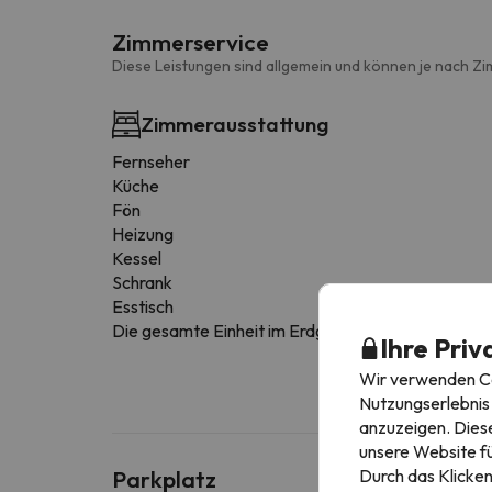
Zimmerservice
Diese Leistungen sind allgemein und können je nach Zi
Zimmerausstattung
Fernseher
Küche
Fön
Heizung
Kessel
Schrank
Esstisch
Die gesamte Einheit im Erdgeschoss
Ihre Priv
Wir verwenden Coo
Nutzungserlebnis 
anzuzeigen. Diese
unsere Website fü
Durch das Klicken
Parkplatz