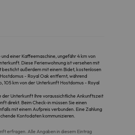
e und einer Kaffeemaschine, ungefähr 4 km von
Unterkunft. Diese Ferienwohnung ist versehen mit
ft besticht außerdem mit einem Bidet, kostenlosen
ft Hostdomus - Royal Oak entfernt, während
eo, 105 km von der Unterkunft Hostdomus - Royal
e der Unterkunft Ihre voraussichtliche Ankunftszeit
nft direkt. Beim Check-in müssen Sie einen
falls mit einem Aufpreis verbunden. Eine Zahlung
sprechende Kontodaten kommunizieren.
unft erfragen. Alle Angaben in diesem Eintrag