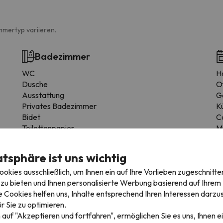
mmertyp variieren.
Badezimmer
WC
H
Dusche
O
Ausstattung
G
Privates Badezimmer
K
Bidet
C
Toilettenpapier
M
K
H
atsphäre ist uns wichtig
kies ausschließlich, um Ihnen ein auf Ihre Vorlieben zugeschnitte
zu bieten und Ihnen personalisierte Werbung basierend auf Ihrem P
 Cookies helfen uns, Inhalte entsprechend Ihren Interessen darzus
r Sie zu optimieren.
 auf "Akzeptieren und fortfahren", ermöglichen Sie es uns, Ihnen ei