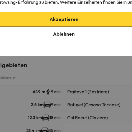
rowsing-Erfahrung zu bieten. Weitere Einzelheiten finden Sie in u
erkunft
Akzeptieren
Ablehnen
igebieten
kilometer
Fraiteve 1 (Sestriere)
649 m
9 min
Rafuyel (Cesana Torinese)
2.6 km
9 min
Col Boeuf (Claviere)
12.3 km
18 min
25.4 km
35 min