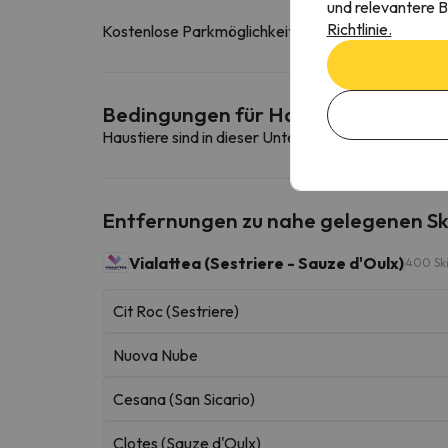
und relevantere B
Richtlinie.
Kostenlose Parkmöglichkeiten in der Nähe der Unt
Bedingungen für Haustiere
Haustiere sind in dieser Unterkunft nicht erlaubt.
Entfernungen zu nahe gelegenen Sk
Vialattea (Sestriere - Sauze d'Oulx)
400 Ski
Cit Roc (Sestriere)
Nuova Nube
Cesana (San Sicario)
Clotes (Sauze d'Oulx)