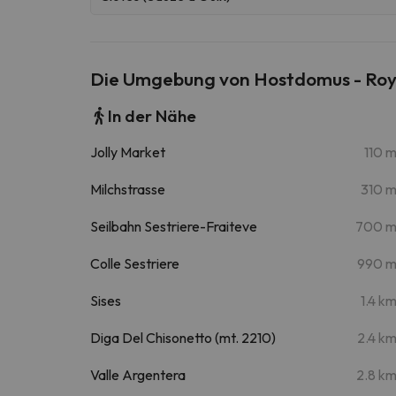
Die Umgebung von Hostdomus - Roy
In der Nähe
Jolly Market
110 
Milchstrasse
310 
Seilbahn Sestriere-Fraiteve
700 
Colle Sestriere
990 
Sises
1.4 k
Diga Del Chisonetto (mt. 2210)
2.4 k
Valle Argentera
2.8 k