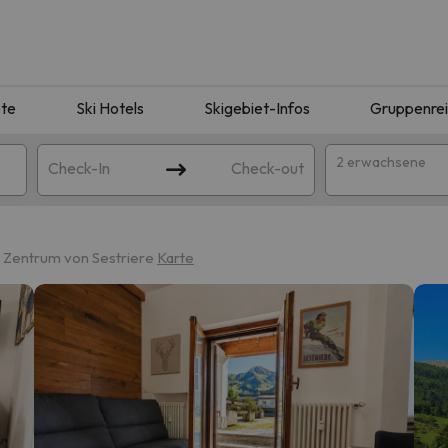
te
Ski Hotels
Skigebiet-Infos
Gruppenre
2 erwachsene
Check-In
Check-out
 Zentrum von Sestriere
Karte
ie Ihrer Suche entsprechen. Versuchen Sie, das Ziel zu ändern.