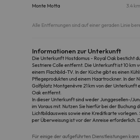
Monte Motta
3.4 k
Alle Entfernungen sind auf einer geraden Linie ber
Informationen zur Unterkunft
Die Unterkunft Hostdomus - Royal Oak besticht du
Sestriere Colle entfernt. Die Unterkunft ist 10 k
einem Flachbild-TV. In der Küche gibt es einen Kü
Pflegeprodukten und einem Haartrockner. In der Nä
Golfplatz Montgenèvre 21 km von der Unterkunft e
Oak entfernt.
In dieser Unterkunft sind weder Junggesellen-/Jung
im Voraus mit. Nutzen Sie hierfür bei der Buchung 
Lichtbildausweis sowie eine Kreditkarte vorlegen
per Überweisung ist vor der Anreise erforderlich
Für einige der aufgeführten Dienstleistungen kann 