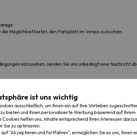
garage
ie die Möglichkeit bietet, den Parkplatz im Voraus zu buchen.
edingungen einzusehen, senden Sie uns unbedingt eine Nachricht ü
igebieten
atsphäre ist uns wichtig
kies ausschließlich, um Ihnen ein auf Ihre Vorlieben zugeschnitte
zu bieten und Ihnen personalisierte Werbung basierend auf Ihrem P
 Cookies helfen uns, Inhalte entsprechend Ihren Interessen darzus
31 km
32 min
r Sie zu optimieren.
 auf "Akzeptieren und fortfahren", ermöglichen Sie es uns, Ihnen ei