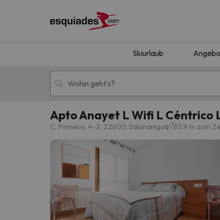
Skiurlaub
Angebo
Apto Anayet L Wifi L Céntrico 
Skiurlaub
Berghotels
C. Pirineos, 4-2, 22600, Sabinanigo
85.9 m zum Z
Oops, wir haben keine Ergebnisse gefunden, d