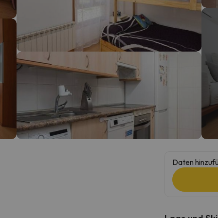
erirrt. Sobald er seinen Kompass gefunden hat, wird er zurück sein.
Daten hinzufü
Lage und Ski