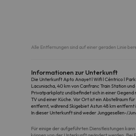
Alle Entfernungen sind auf einer geraden Linie ber
Informationen zur Unterkunft
Die Unterkunft Apto Anayet l Wifi l Céntrico l P
Lacuniacha, 40 km von Canfranc Train Station und
Privatparkplatz und befindet sich in einer Gegend
TV und einer Küche. Vor Ort ist ein Abstellraum für
entfernt, während Skigebiet Astun 48 km entfernt i
In dieser Unterkunft sind weder Junggesellen-/Jun
Für einige der aufgeführten Dienstleistungen kann 
können von der Unterkunft geändert werden. Bei Fr