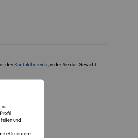
ber den
Kontaktbereich
, in der Sie das Gewicht
nes
rofil
tellen und
ne effizientere