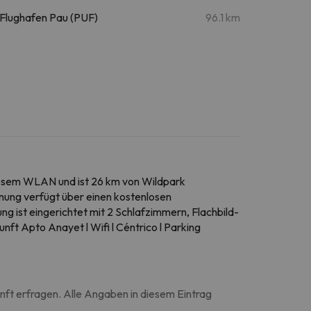
Flughafen Pau (PUF)
96.1 km
nlosem WLAN und ist 26 km von Wildpark
nung verfügt über einen kostenlosen
g ist eingerichtet mit 2 Schlafzimmern, Flachbild-
nft Apto Anayet l Wifi l Céntrico l Parking
unft erfragen. Alle Angaben in diesem Eintrag