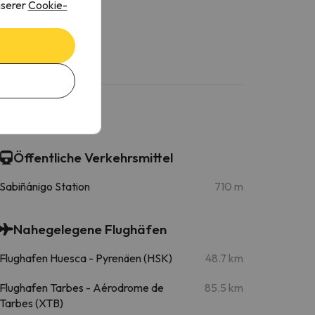
nserer
Cookie-
Öffentliche Verkehrsmittel
Sabiñánigo Station
710 m
Nahegelegene Flughäfen
Flughafen Huesca - Pyrenäen (HSK)
48.7 km
Flughafen Tarbes - Aérodrome de
85.5 km
Tarbes (XTB)