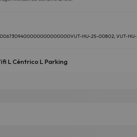
01200067309400000000000000VUT-HU-25-00802, VUT-HU-
i L Céntrico L Parking