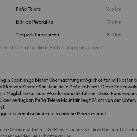
Peña Telera
18.6 km
Ibón de Piedrafita
19.6 km
Tierpark Lacuniacha
19.9 km
echnet. Die tatsächliche Entfernung kann variieren.
arking in Sabiñánigo bietet Übernachtungsmöglichkeiten mit koste
 42 km von Kloster San Juan de la Peña entfernt. Diese Ferienwoh
 mit Möglichkeiten zum Wandern und Skifahren. Diese Ferienwohnun
 Skier verfügbar. Peña Telera Mountain liegt 24 km von der Unterku
st.
ggesellinnenabschiede noch ähnliche Feiern erlaubt.
eine Gebühr anfallen. Die Preise können Sie direkt bei der Unterk
agen wenden Sie sich bitte an uns.