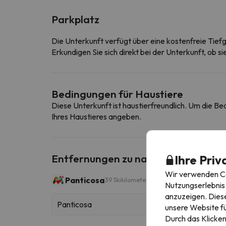
Parkplatz
Die Unterkunft verfügt über eine kostenfreie Tief
Erkundigen Sie sich direkt bei der Unterkunft, ob s
Bedingungen für Haustiere
Diese Unterkunft ist haustierfreundlich. Um die B
Ihres Haustieres angeben.
Entfernungen zu nahe gelegenen Sk
Ihre Priv
Wir verwenden Coo
Panticosa
39 Skikilometer
Nutzungserlebnis 
anzuzeigen. Diese
Panticosa
unsere Website fü
Durch das Klicken