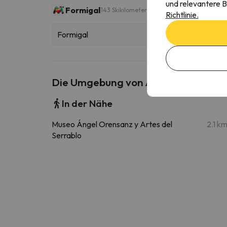
und relevantere B
Formigal
143 Skikilometer
Richtlinie.
Formigal
Die Umgebung von Apto Anayet L Wif
In der Nähe
Museo Ángel Orensanz y Artes del
2.1 k
Serrablo