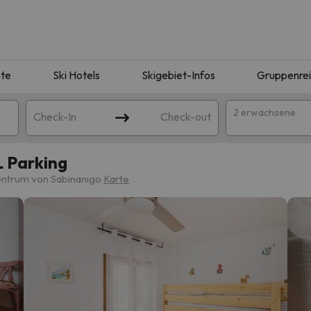
te
Ski Hotels
Skigebiet-Infos
Gruppenre
2 erwachsene
Check-In
Check-out
L Parking
entrum von Sabinanigo
Karte
ie Ihrer Suche entsprechen. Versuchen Sie, das Ziel zu ändern.