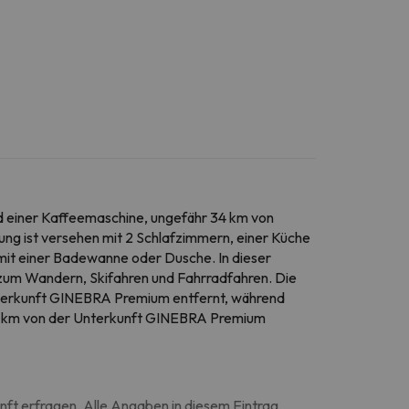
d einer Kaffeemaschine, ungefähr 34 km von
ung ist versehen mit 2 Schlafzimmern, einer Küche
 mit einer Badewanne oder Dusche. In dieser
zum Wandern, Skifahren und Fahrradfahren. Die
nterkunft GINEBRA Premium entfernt, während
54 km von der Unterkunft GINEBRA Premium
unft erfragen. Alle Angaben in diesem Eintrag