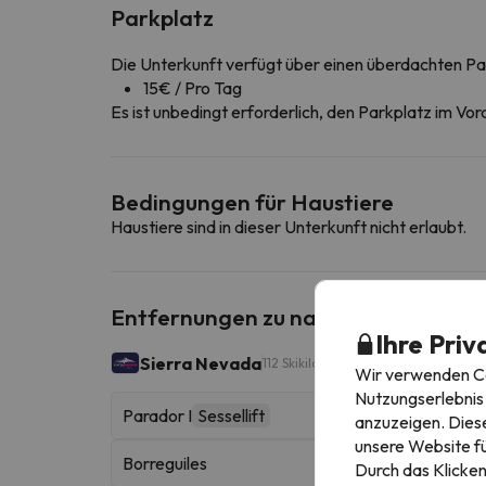
Parkplatz
Die Unterkunft verfügt über einen überdachten Pa
15€ / Pro Tag
Es ist unbedingt erforderlich, den Parkplatz im Vor
Bedingungen für Haustiere
Haustiere sind in dieser Unterkunft nicht erlaubt.
Entfernungen zu nahe gelegenen Sk
Ihre Priv
Sierra Nevada
112 Skikilometer
Wir verwenden Coo
Nutzungserlebnis 
Parador I
Sessellift
anzuzeigen. Diese
unsere Website fü
Borreguiles
Durch das Klicken