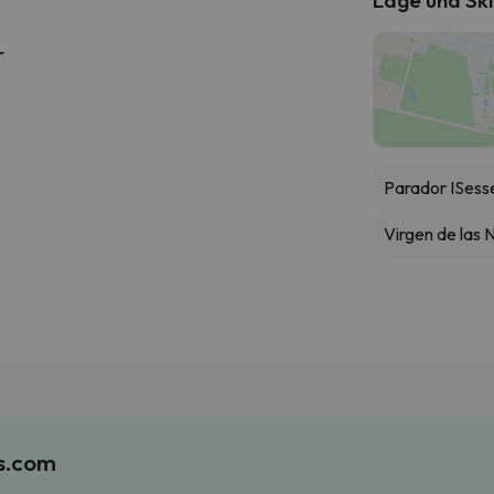
r
Parador I
Sesse
Virgen de las 
es.com