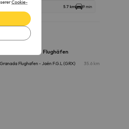
nserer
Cookie-
5.7 km
9 min
Nahegelegene Flughäfen
Granada Flughafen - Jaén F.G.L (GRX)
35.6 km