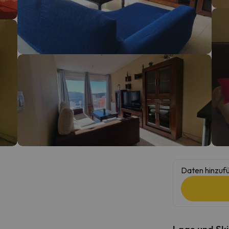
erirrt. Sobald er seinen Kompass gefunden hat, wird er zurück sein.
Daten hinzufü
Lage und Ski