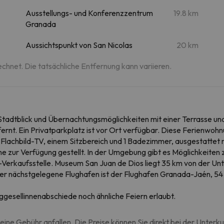
Ausstellungs- und Konferenzzentrum
19.8 km
Granada
Aussichtspunkt von San Nicolas
20 km
echnet. Die tatsächliche Entfernung kann variieren.
tadtblick und Übernachtungsmöglichkeiten mit einer Terrasse un
nt. Ein Privatparkplatz ist vor Ort verfügbar. Diese Ferienwohn
 Flachbild-TV, einem Sitzbereich und 1 Badezimmer, ausgestattet
zur Verfügung gestellt. In der Umgebung gibt es Möglichkeiten 
Verkaufsstelle. Museum San Juan de Dios liegt 35 km von der U
 Der nächstgelegene Flughafen ist der Flughafen Granada-Jaén, 
ggesellinnenabschiede noch ähnliche Feiern erlaubt.
eine Gebühr anfallen. Die Preise können Sie direkt bei der Unterk