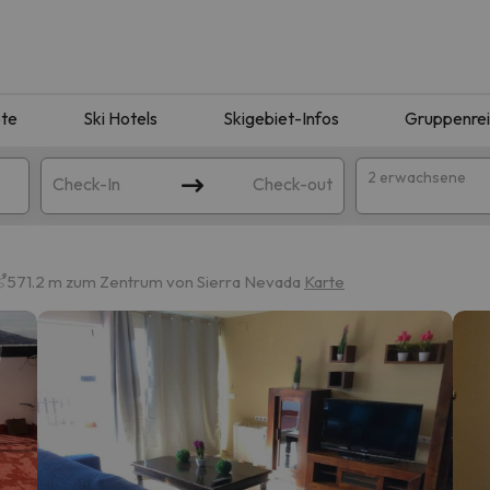
te
Ski Hotels
Skigebiet-Infos
Gruppenre
2 erwachsene
Check-In
Check-out
571.2 m zum Zentrum von Sierra Nevada
Karte
ie Ihrer Suche entsprechen. Versuchen Sie, das Ziel zu ändern.