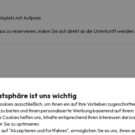
rkplatz mit Aufpreis
aus zu reservieren, indem Sie sich direkt an die Unterkunft wenden.
igebieten
atsphäre ist uns wichtig
kies ausschließlich, um Ihnen ein auf Ihre Vorlieben zugeschnitte
zu bieten und Ihnen personalisierte Werbung basierend auf Ihrem P
Virgen de las Nieves
310 m
5 min
 Cookies helfen uns, Inhalte entsprechend Ihren Interessen darzus
r Sie zu optimieren.
Pradollano (Al-Andalus)
1.2 km
4 min
 auf "Akzeptieren und fortfahren", ermöglichen Sie es uns, Ihnen ei