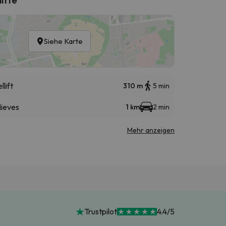
Siehe Karte
llift
310 m
5 min
Nieves
1 km
2 min
Mehr anzeigen
Trustpilot
4.4/5