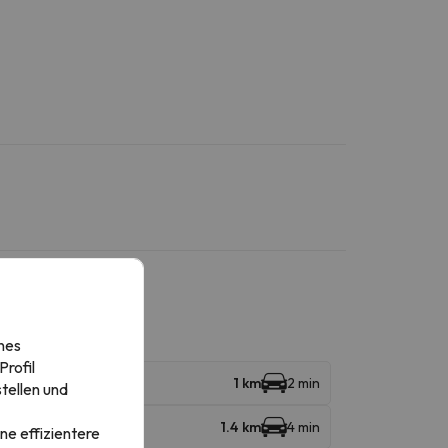
nes
rofil
1 km
2 min
tellen und
1.4 km
4 min
ne effizientere