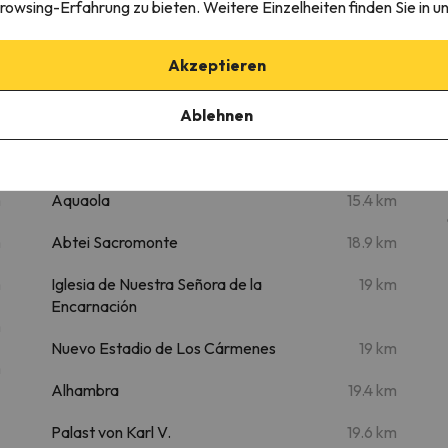
rowsing-Erfahrung zu bieten. Weitere Einzelheiten finden Sie in u
Jara
Sessellift
2.6 km
6 min
Akzeptieren
um
Ablehnen
Sehenswertes
m
Aquaola
15.4 km
m
Abtei Sacromonte
18.9 km
m
Iglesia de Nuestra Señora de la
19 km
Encarnación
m
Nuevo Estadio de Los Cármenes
19 km
m
Alhambra
19.4 km
Palast von Karl V.
19.6 km