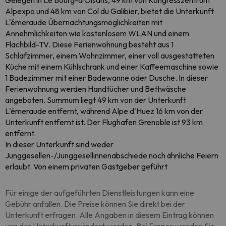
Gelegen in Le Bourg-dʼOisans, 49 km von Kongresszentrum
Alpexpo und 48 km von Col du Galibier, bietet die Unterkunft
L'émeraude Übernachtungsmöglichkeiten mit
Annehmlichkeiten wie kostenlosem WLAN und einem
Flachbild-TV. Diese Ferienwohnung besteht aus 1
Schlafzimmer, einem Wohnzimmer, einer voll ausgestatteten
Küche mit einem Kühlschrank und einer Kaffeemaschine sowie
1 Badezimmer mit einer Badewanne oder Dusche. In dieser
Ferienwohnung werden Handtücher und Bettwäsche
angeboten. Summum liegt 49 km von der Unterkunft
L'émeraude entfernt, während Alpe d'Huez 16 km von der
Unterkunft entfernt ist. Der Flughafen Grenoble ist 93 km
entfernt.
In dieser Unterkunft sind weder
Junggesellen-/Junggesellinnenabschiede noch ähnliche Feiern
erlaubt. Von einem privaten Gastgeber geführt
Für einige der aufgeführten Dienstleistungen kann eine
Gebühr anfallen. Die Preise können Sie direkt bei der
Unterkunft erfragen. Alle Angaben in diesem Eintrag können