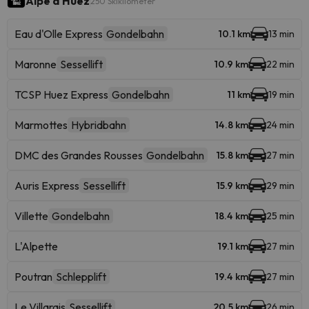
Alpe d'Huez
250 Skikilometer
Eau d'Olle Express
Gondelbahn
10.1 km
13 min
Maronne
Sessellift
10.9 km
22 min
TCSP Huez Express
Gondelbahn
11 km
19 min
Marmottes
Hybridbahn
14.8 km
24 min
DMC des Grandes Rousses
Gondelbahn
15.8 km
27 min
Auris Express
Sessellift
15.9 km
29 min
Villette
Gondelbahn
18.4 km
25 min
L'Alpette
19.1 km
27 min
Poutran
Schlepplift
19.4 km
27 min
Le Villarais
Sessellift
20.5 km
26 min