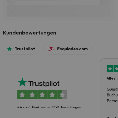
Kundenbewertungen
Trustpilot
Esquiades.com
Alles 
Günst
Buchun
Person
4.4 von 5 Punkten bei 2239 Bewertungen