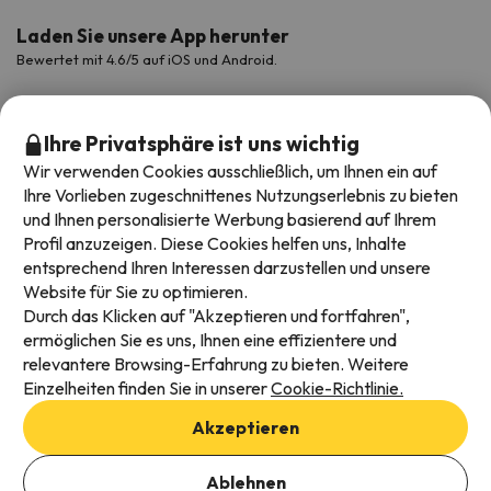
Laden Sie unsere App herunter
Bewertet mit 4.6/5 auf iOS und Android.
Ihre Privatsphäre ist uns wichtig
Wir verwenden Cookies ausschließlich, um Ihnen ein auf
Ihre Vorlieben zugeschnittenes Nutzungserlebnis zu bieten
und Ihnen personalisierte Werbung basierend auf Ihrem
Profil anzuzeigen. Diese Cookies helfen uns, Inhalte
entsprechend Ihren Interessen darzustellen und unsere
Website für Sie zu optimieren.
Verfügbare Zahlungsarten
Durch das Klicken auf "Akzeptieren und fortfahren",
ermöglichen Sie es uns, Ihnen eine effizientere und
relevantere Browsing-Erfahrung zu bieten. Weitere
Einzelheiten finden Sie in unserer
Cookie-Richtlinie.
Impressum und AGBs
Akzeptieren
Datenschutz
Daten hinzufügen, um Verfügbarkeit zu prüfen
Cookies Richtlinien
Ablehnen