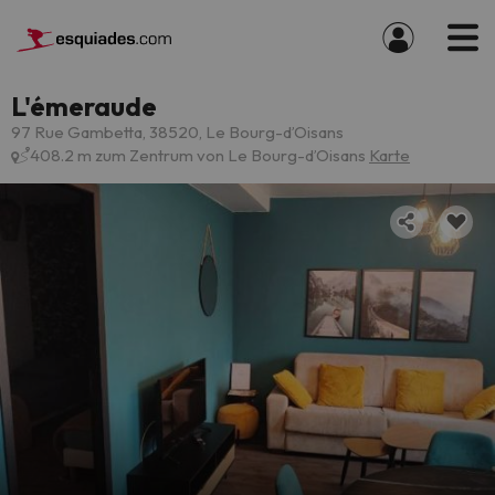
L'émeraude
97 Rue Gambetta, 38520, Le Bourg-dʼOisans
408.2 m zum Zentrum von Le Bourg-dʼOisans
Karte