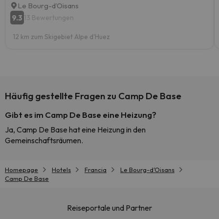
Le Bourg-dʼOisans
9.3
13 Bewertungen
12 km zum Skigebiet Alpe d'Huez
Häufig gestellte Fragen zu Camp De Base
Gibt es im Camp De Base eine Heizung?
Ja, Camp De Base hat eine Heizung in den
Gemeinschaftsräumen.
Homepage
Hotels
Francia
Le Bourg-dʼOisans
Camp De Base
Reiseportale und Partner