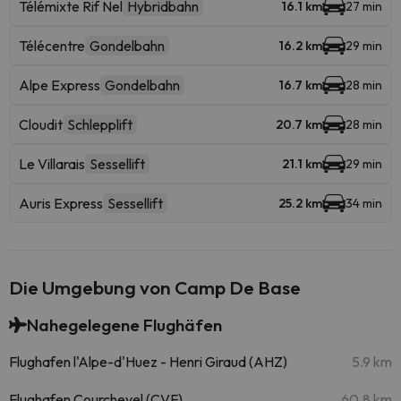
Télémixte Rif Nel
Hybridbahn
16.1 km
27 min
Télécentre
Gondelbahn
16.2 km
29 min
Alpe Express
Gondelbahn
16.7 km
28 min
Cloudit
Schlepplift
20.7 km
28 min
Le Villarais
Sessellift
21.1 km
29 min
Auris Express
Sessellift
25.2 km
34 min
Die Umgebung von Camp De Base
Nahegelegene Flughäfen
Flughafen l'Alpe-d'Huez - Henri Giraud (AHZ)
5.9 km
Flughafen Courchevel (CVF)
60.8 km