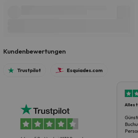
Kundenbewertungen
Trustpilot
Esquiades.com
Alles 
Günst
Buchun
Person