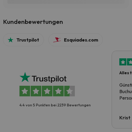
Kundenbewertungen
Trustpilot
Esquiades.com
Alles 
Günst
Buchun
Person
4.4 von 5 Punkten bei 2239 Bewertungen
Krist