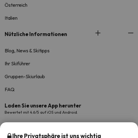
Österreich
Italien
Nützliche Informationen
Blog, News & Skitipps
Ihr Skiführer
Gruppen-Skiurlaub
FAQ
Laden Sie unsere App herunter
Bewertet mit 4.6/5 auf iOS und Android.
Ihre Privatsphäre ist uns wichtig