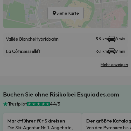
Siehe Karte
Vallée Blanche
Hybridbahn
5.9 km
8 min
La Côte
Sessellift
6.1 km
9 min
Mehr anzeigen
Buchen Sie ohne Risiko bei Esquiades.com
Trustpilot
4.4/5
Marktführer für Skireisen
Der größte Katalo
Die Ski-Agentur Nr. 1. Angebote,
Von den Pyrenäen bis 