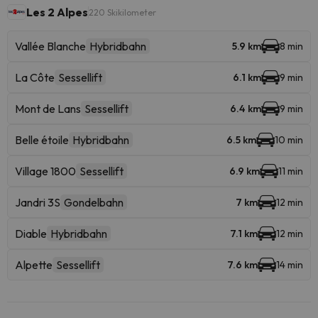
Les 2 Alpes
220 Skikilometer
Vallée Blanche
Hybridbahn
5.9 km
8 min
La Côte
Sessellift
6.1 km
9 min
Mont de Lans
Sessellift
6.4 km
9 min
Belle étoile
Hybridbahn
6.5 km
10 min
Village 1800
Sessellift
6.9 km
11 min
Jandri 3S
Gondelbahn
7 km
12 min
Diable
Hybridbahn
7.1 km
12 min
Alpette
Sessellift
7.6 km
14 min