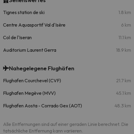
Sehenswertes
Tignes station de ski
1.8 km
Centre Aquasportif Val d'Isère
6 km
Col de l'Iseran
11.1 km
Auditorium Laurent Gerra
18.9 km
Nahegelegene Flughäfen
Flughafen Courchevel (CVF)
21.7 km
Flughafen Megève (MVV)
45.1 km
Flughafen Aosta - Corrado Gex (AOT)
48.3 km
Alle Entfernungen sind auf einer geraden Linie berechnet. Die
tatsächliche Entfernung kann variieren.