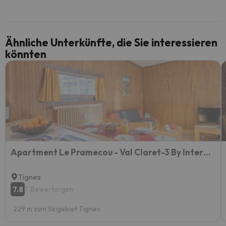
Ähnliche Unterkünfte, die Sie interessieren
könnten
Apartment Le Pramecou - Val Claret-3 By Interhome
Tignes
7.8
7 Bewertungen
229 m zum Skigebiet Tignes