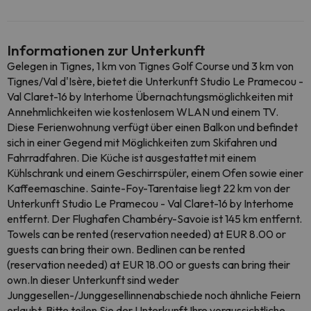
Informationen zur Unterkunft
Gelegen in Tignes, 1 km von Tignes Golf Course und 3 km von
Tignes/Val d'Isère, bietet die Unterkunft Studio Le Pramecou -
Val Claret-16 by Interhome Übernachtungsmöglichkeiten mit
Annehmlichkeiten wie kostenlosem WLAN und einem TV.
Diese Ferienwohnung verfügt über einen Balkon und befindet
sich in einer Gegend mit Möglichkeiten zum Skifahren und
Fahrradfahren. Die Küche ist ausgestattet mit einem
Kühlschrank und einem Geschirrspüler, einem Ofen sowie einer
Kaffeemaschine. Sainte-Foy-Tarentaise liegt 22 km von der
Unterkunft Studio Le Pramecou - Val Claret-16 by Interhome
entfernt. Der Flughafen Chambéry-Savoie ist 145 km entfernt.
Towels can be rented (reservation needed) at EUR 8.00 or
guests can bring their own. Bedlinen can be rented
(reservation needed) at EUR 18.00 or guests can bring their
own.In dieser Unterkunft sind weder
Junggesellen-/Junggesellinnenabschiede noch ähnliche Feiern
erlaubt. Bitte teilen Sie der Unterkunft Ihre voraussichtliche