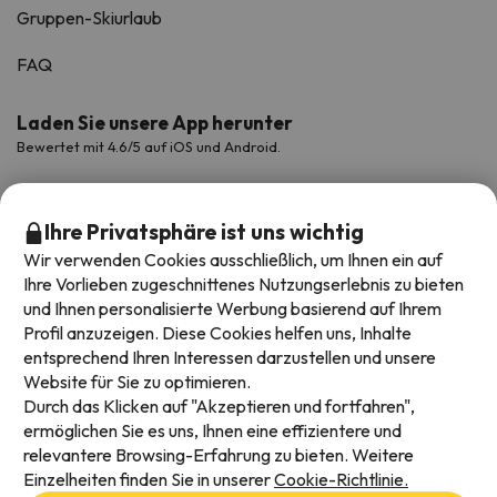
Gruppen-Skiurlaub
FAQ
Laden Sie unsere App herunter
Bewertet mit 4.6/5 auf iOS und Android.
Ihre Privatsphäre ist uns wichtig
Wir verwenden Cookies ausschließlich, um Ihnen ein auf
Ihre Vorlieben zugeschnittenes Nutzungserlebnis zu bieten
und Ihnen personalisierte Werbung basierend auf Ihrem
Profil anzuzeigen. Diese Cookies helfen uns, Inhalte
entsprechend Ihren Interessen darzustellen und unsere
Website für Sie zu optimieren.
Verfügbare Zahlungsarten
Durch das Klicken auf "Akzeptieren und fortfahren",
ermöglichen Sie es uns, Ihnen eine effizientere und
relevantere Browsing-Erfahrung zu bieten. Weitere
Einzelheiten finden Sie in unserer
Cookie-Richtlinie.