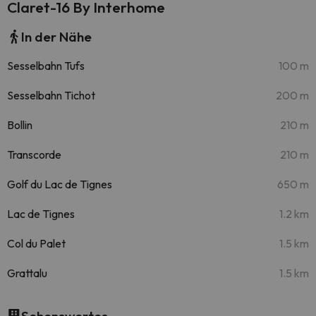
Claret-16 By Interhome
In der Nähe
Sesselbahn Tufs
100 m
Sesselbahn Tichot
200 m
Bollin
210 m
Transcorde
210 m
Golf du Lac de Tignes
650 m
Lac de Tignes
1.2 km
Col du Palet
1.5 km
Grattalu
1.5 km