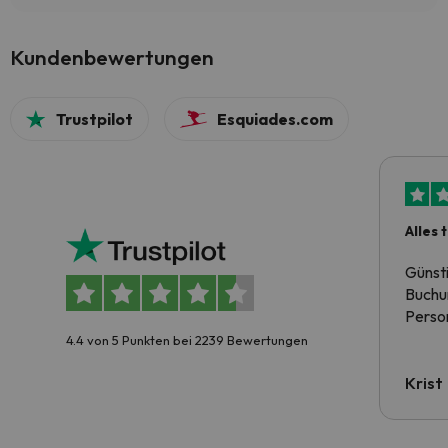
Kundenbewertungen
Trustpilot
Esquiades.com
Alles 
Günst
Buchun
Person
4.4 von 5 Punkten bei 2239 Bewertungen
Krist