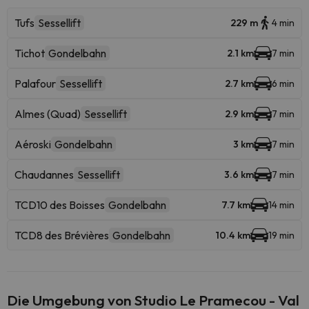
Tufs
Sessellift
229 m
4 min
Tichot
Gondelbahn
2.1 km
7 min
Palafour
Sessellift
2.7 km
6 min
Almes (Quad)
Sessellift
2.9 km
7 min
Aéroski
Gondelbahn
3 km
7 min
Chaudannes
Sessellift
3.6 km
7 min
TCD10 des Boisses
Gondelbahn
7.7 km
14 min
TCD8 des Brévières
Gondelbahn
10.4 km
19 min
Die Umgebung von Studio Le Pramecou - Val