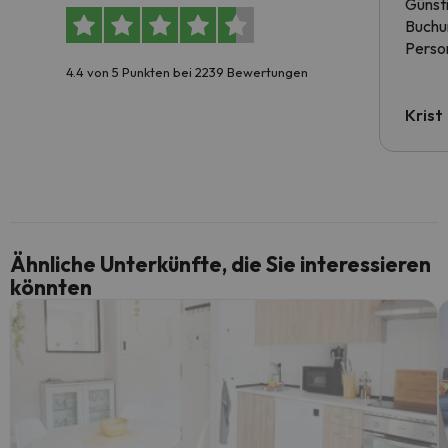
Günst
Buchun
Person
4.4 von 5 Punkten bei 2239 Bewertungen
Krist
Ähnliche Unterkünfte, die Sie interessieren
könnten