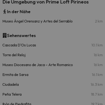
Die Umgebung von Prime Loft Pirineos
In der Nähe
Museo Ángel Orensanz y Artes del Serrablo
2 km
Sehenswertes
Cascada D'Os Lucas
10.1 km
Torre del Reloj
16 km
Museo Diocesano de Jaca – Arte Romanico
16 km
Ermita de Sarsa
16.1 km
Ciudadela
16.3 km
Peña Telera
18.7 km
Ibón de Piedrafita
19.7 km