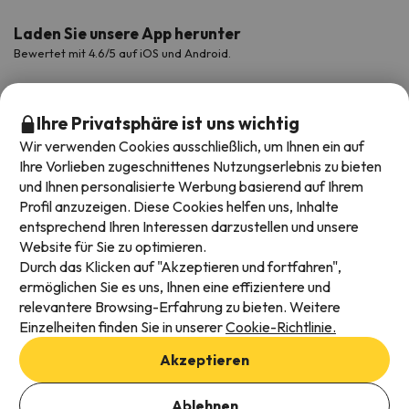
Laden Sie unsere App herunter
Bewertet mit 4.6/5 auf iOS und Android.
Ihre Privatsphäre ist uns wichtig
Wir verwenden Cookies ausschließlich, um Ihnen ein auf
Ihre Vorlieben zugeschnittenes Nutzungserlebnis zu bieten
und Ihnen personalisierte Werbung basierend auf Ihrem
Profil anzuzeigen. Diese Cookies helfen uns, Inhalte
entsprechend Ihren Interessen darzustellen und unsere
Website für Sie zu optimieren.
Verfügbare Zahlungsarten
Durch das Klicken auf "Akzeptieren und fortfahren",
ermöglichen Sie es uns, Ihnen eine effizientere und
relevantere Browsing-Erfahrung zu bieten. Weitere
Einzelheiten finden Sie in unserer
Cookie-Richtlinie.
Impressum und AGBs
Akzeptieren
Datenschutz
Daten hinzufügen, um Verfügbarkeit zu prüfen
Cookies Richtlinien
Ablehnen