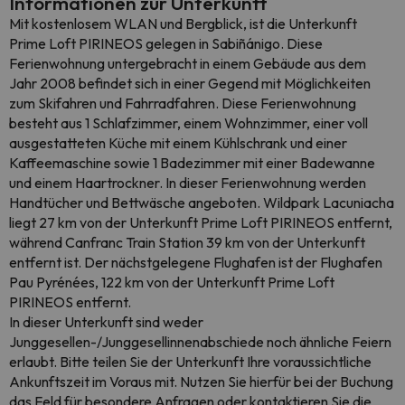
Informationen zur Unterkunft
Mit kostenlosem WLAN und Bergblick, ist die Unterkunft
Prime Loft PIRINEOS gelegen in Sabiñánigo. Diese
Ferienwohnung untergebracht in einem Gebäude aus dem
Jahr 2008 befindet sich in einer Gegend mit Möglichkeiten
zum Skifahren und Fahrradfahren. Diese Ferienwohnung
besteht aus 1 Schlafzimmer, einem Wohnzimmer, einer voll
ausgestatteten Küche mit einem Kühlschrank und einer
Kaffeemaschine sowie 1 Badezimmer mit einer Badewanne
und einem Haartrockner. In dieser Ferienwohnung werden
Handtücher und Bettwäsche angeboten. Wildpark Lacuniacha
liegt 27 km von der Unterkunft Prime Loft PIRINEOS entfernt,
während Canfranc Train Station 39 km von der Unterkunft
entfernt ist. Der nächstgelegene Flughafen ist der Flughafen
Pau Pyrénées, 122 km von der Unterkunft Prime Loft
PIRINEOS entfernt.
In dieser Unterkunft sind weder
Junggesellen-/Junggesellinnenabschiede noch ähnliche Feiern
erlaubt. Bitte teilen Sie der Unterkunft Ihre voraussichtliche
Ankunftszeit im Voraus mit. Nutzen Sie hierfür bei der Buchung
das Feld für besondere Anfragen oder kontaktieren Sie die