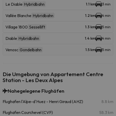
Le Diable
Hybridbahn
1.1 km
3 min
Vallée Blanche
Hybridbahn
1.2 km
4 min
Village 1800
Sessellift
1.3 km
5 min
Diable
Hybridbahn
1.4 km
4 min
Venosc
Gondelbahn
1.5 km
5 min
Die Umgebung von Appartement Centre
Station - Les Deux Alpes
Nahegelegene Flughäfen
Flughafen l'Alpe-d'Huez - Henri Giraud (AHZ)
8.8 km
Flughafen Courchevel (CVF)
58.3 km