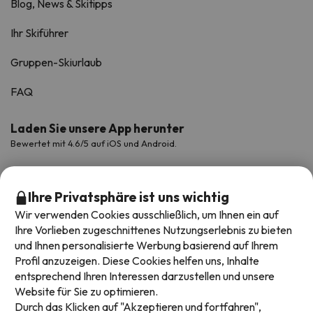
Blog, News & Skitipps
Ihr Skiführer
Gruppen-Skiurlaub
FAQ
Laden Sie unsere App herunter
Bewertet mit 4.6/5 auf iOS und Android.
Ihre Privatsphäre ist uns wichtig
Wir verwenden Cookies ausschließlich, um Ihnen ein auf
Ihre Vorlieben zugeschnittenes Nutzungserlebnis zu bieten
und Ihnen personalisierte Werbung basierend auf Ihrem
Profil anzuzeigen. Diese Cookies helfen uns, Inhalte
entsprechend Ihren Interessen darzustellen und unsere
Website für Sie zu optimieren.
Verfügbare Zahlungsarten
Durch das Klicken auf "Akzeptieren und fortfahren",