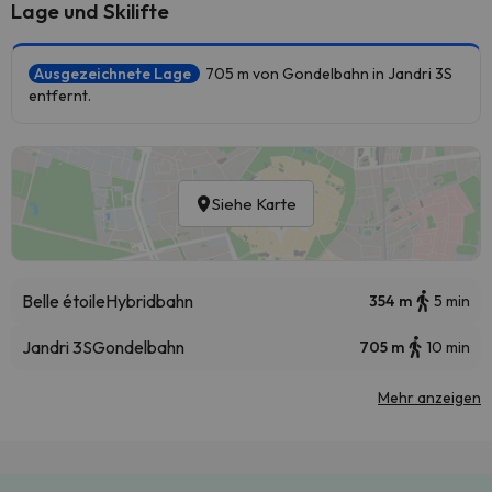
Lage und Skilifte
Ausgezeichnete Lage
705 m von Gondelbahn in Jandri 3S
entfernt.
Siehe Karte
Belle étoile
Hybridbahn
354 m
5 min
Jandri 3S
Gondelbahn
705 m
10 min
Mehr anzeigen