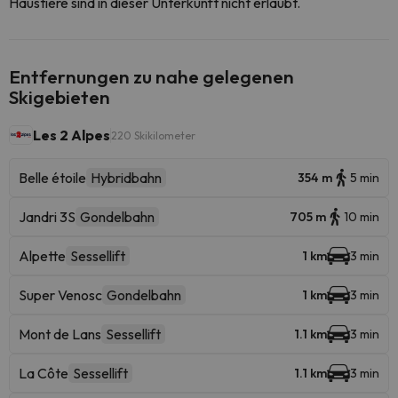
Haustiere sind in dieser Unterkunft nicht erlaubt.
Entfernungen zu nahe gelegenen
Skigebieten
Les 2 Alpes
220 Skikilometer
Belle étoile
Hybridbahn
354 m
5 min
Jandri 3S
Gondelbahn
705 m
10 min
Alpette
Sessellift
1 km
3 min
Super Venosc
Gondelbahn
1 km
3 min
Mont de Lans
Sessellift
1.1 km
3 min
La Côte
Sessellift
1.1 km
3 min