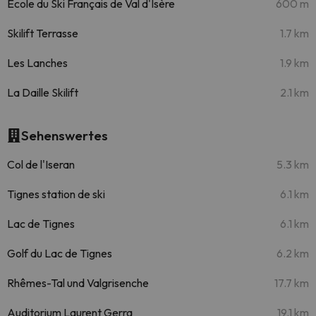
Ecole du Ski Français de Val d'Isère
600 m
Skilift Terrasse
1.7 km
Les Lanches
1.9 km
La Daille Skilift
2.1 km
Sehenswertes
Col de l'Iseran
5.3 km
Tignes station de ski
6.1 km
Lac de Tignes
6.1 km
Golf du Lac de Tignes
6.2 km
Rhêmes-Tal und Valgrisenche
17.7 km
Auditorium Laurent Gerra
19.1 km