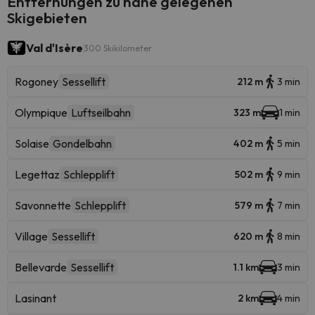
Entfernungen zu nahe gelegenen
Skigebieten
Val d'Isère
300 Skikilometer
Rogoney
Sessellift
212 m
3 min
Olympique
Luftseilbahn
323 m
1 min
Solaise
Gondelbahn
402 m
5 min
Legettaz
Schlepplift
502 m
9 min
Savonnette
Schlepplift
579 m
7 min
Village
Sessellift
620 m
8 min
Bellevarde
Sessellift
1.1 km
3 min
Lasinant
2 km
4 min