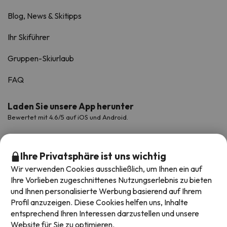
Blog, News & Skitipps
Ihr Skiführer
Gruppen-Skiurlaub
FAQ
Laden Sie unsere App herunter
Bewertet mit 4.6/5 auf iOS und Android.
Ihre Privatsphäre ist uns wichtig
Wir verwenden Cookies ausschließlich, um Ihnen ein auf
Ihre Vorlieben zugeschnittenes Nutzungserlebnis zu bieten
und Ihnen personalisierte Werbung basierend auf Ihrem
Profil anzuzeigen. Diese Cookies helfen uns, Inhalte
entsprechend Ihren Interessen darzustellen und unsere
Website für Sie zu optimieren.
Verfügbare Zahlungsarten