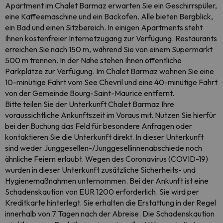
Apartment im Chalet Barmaz erwarten Sie ein Geschirrspüler,
eine Kaffeemaschine und ein Backofen. Alle bieten Bergblick,
ein Bad und einen Sitzbereich. In einigen Apartments steht
Ihnen kostenfreier Internetzugang zur Verfügung. Restaurants
erreichen Sie nach 150 m, während Sie von einem Supermarkt
500 m trennen. In der Nähe stehen Ihnen öffentliche
Parkplätze zur Verfügung. Im Chalet Barmaz wohnen Sie eine
10-minütige Fahrt vom See Chevril und eine 40-minütige Fahrt
von der Gemeinde Bourg-Saint-Maurice entfernt.
Bitte teilen Sie der Unterkunft Chalet Barmaz Ihre
voraussichtliche Ankunftszeit im Voraus mit. Nutzen Sie hierfür
bei der Buchung das Feld für besondere Anfragen oder
kontaktieren Sie die Unterkunft direkt. In dieser Unterkunft
sind weder Junggesellen-/Junggesellinnenabschiede noch
ähnliche Feiern erlaubt. Wegen des Coronavirus (COVID-19)
wurden in dieser Unterkunft zusätzliche Sicherheits- und
Hygienemaßnahmen unternommen. Bei der Ankunft ist eine
Schadenskaution von EUR 1200 erforderlich. Sie wird per
Kreditkarte hinterlegt. Sie erhalten die Erstattung in der Regel
innerhalb von 7 Tagen nach der Abreise. Die Schadenskaution