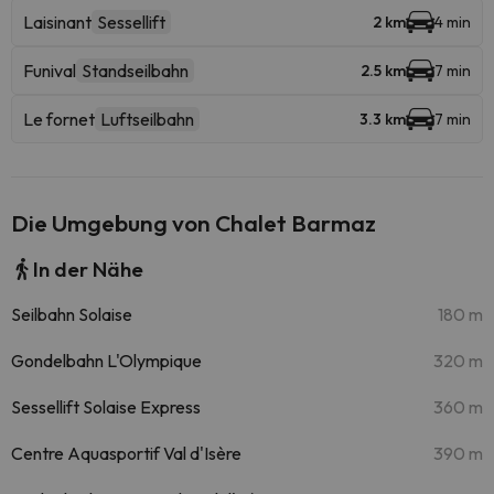
Laisinant
Sessellift
2 km
4 min
Funival
Standseilbahn
2.5 km
7 min
Le fornet
Luftseilbahn
3.3 km
7 min
Die Umgebung von Chalet Barmaz
In der Nähe
Seilbahn Solaise
180 m
Gondelbahn L'Olympique
320 m
Sessellift Solaise Express
360 m
Centre Aquasportif Val d'Isère
390 m