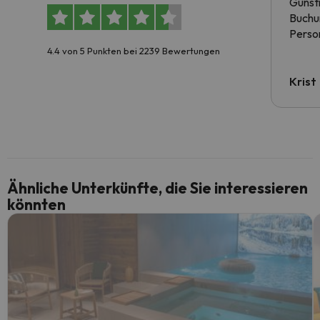
Günst
Buchun
Person
4.4 von 5 Punkten bei 2239 Bewertungen
Krist
Ähnliche Unterkünfte, die Sie interessieren
könnten