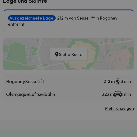
Lage und Skilifte
Ausgezeichnete Lage
212 m von Sessellift in Rogoney
entfernt.
Siehe Karte
Rogoney
Sessellift
212 m
3 min
Olympique
Luftseilbahn
323 m
1 min
Mehr anzeigen