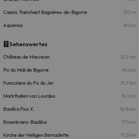
Casino Tranchant Bagnères-de-Bigorre
120 m
Aquensis
160 m
Sehenswertes
Château de Mauvezin
12.2 km
Pic du Midi de Bigorre
14.1 km
Funiculaire du Pic du Jer
15.7 km
Markthallen von Lourdes
16.1 km
Basilika Pius X.
16.8 km
Rosenkranz-Basilika
17.1 km
Kirche der Heiligen Bernadette
17.2 km