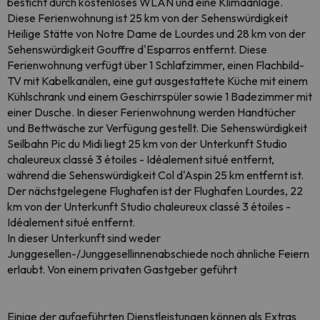
besticht durch kostenloses WLAN und eine Klimaanlage.
Diese Ferienwohnung ist 25 km von der Sehenswürdigkeit
Heilige Stätte von Notre Dame de Lourdes und 28 km von der
Sehenswürdigkeit Gouffre d'Esparros entfernt. Diese
Ferienwohnung verfügt über 1 Schlafzimmer, einen Flachbild-
TV mit Kabelkanälen, eine gut ausgestattete Küche mit einem
Kühlschrank und einem Geschirrspüler sowie 1 Badezimmer mit
einer Dusche. In dieser Ferienwohnung werden Handtücher
und Bettwäsche zur Verfügung gestellt. Die Sehenswürdigkeit
Seilbahn Pic du Midi liegt 25 km von der Unterkunft Studio
chaleureux classé 3 étoiles - Idéalement situé entfernt,
während die Sehenswürdigkeit Col d'Aspin 25 km entfernt ist.
Der nächstgelegene Flughafen ist der Flughafen Lourdes, 22
km von der Unterkunft Studio chaleureux classé 3 étoiles -
Idéalement situé entfernt.
In dieser Unterkunft sind weder
Junggesellen-/Junggesellinnenabschiede noch ähnliche Feiern
erlaubt. Von einem privaten Gastgeber geführt
Einige der aufgeführten Dienstleistungen können als Extras