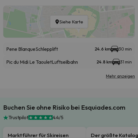
Siehe Karte
Pene Blanque
Schlepplift
24.6 km
30 min
Pic du Midi Le Taoulet
Luftseilbahn
24.8 km
31 min
Mehr anzeigen
Buchen Sie ohne Risiko bei Esquiades.com
Trustpilot
4.4/5
Marktführer für Skireisen
Der größte Katalo