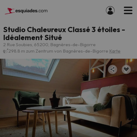
Studio Chaleureux Classé 3 étoiles -
Idéalement Situé
2 Rue Soubies, 65200, Bagnères-de-Bigorre
298.8 m zum Zentrum von Bagnères-de-Bigorre
Karte