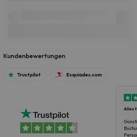
Kundenbewertungen
Trustpilot
Esquiades.com
Alles 
Günst
Buchun
Person