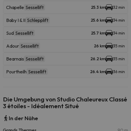
Chapelle
Sessellift
25.3 km
32 min
Baby I & II
Schlepplift
25.6 km
34 min
Sud
Sessellift
25.7 km
34 min
Adour
Sessellift
26 km
35 min
Bearnais
Sessellift
26.2 km
35 min
Pourtheilh
Sessellift
26.4 km
36 min
Die Umgebung von Studio Chaleureux Classé
3 étoiles - Idéalement Situé
In der Nähe
Grands Thermes
90 m