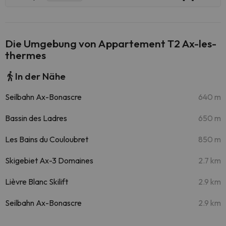
Die Umgebung von Appartement T2 Ax-les-
thermes
In der Nähe
Seilbahn Ax-Bonascre
640 m
Bassin des Ladres
650 m
Les Bains du Couloubret
850 m
Skigebiet Ax-3 Domaines
2.7 km
Lièvre Blanc Skilift
2.9 km
Seilbahn Ax-Bonascre
2.9 km