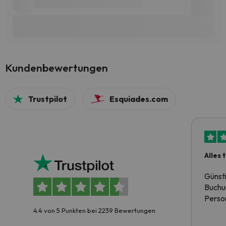
Kundenbewertungen
Trustpilot
Esquiades.com
Alles 
Günst
Buchun
Person
4.4 von 5 Punkten bei 2239 Bewertungen