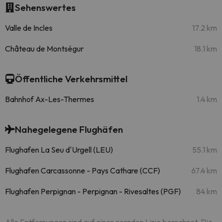
Sehenswertes
Valle de Incles
17.2 km
Château de Montségur
18.1 km
Öffentliche Verkehrsmittel
Bahnhof Ax-Les-Thermes
1.4 km
Nahegelegene Flughäfen
Flughafen La Seu d'Urgell (LEU)
55.1 km
Flughafen Carcassonne - Pays Cathare (CCF)
67.4 km
Flughafen Perpignan - Perpignan - Rivesaltes (PGF)
84 km