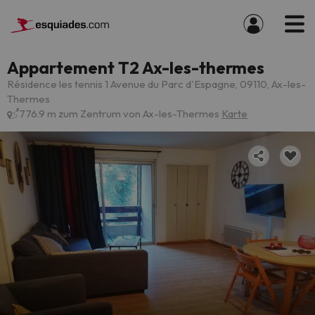
Appartement T2 Ax-les-thermes
Résidence les tennis 1 Avenue du Parc d'Espagne, 09110, Ax-les-
Thermes
776.9 m zum Zentrum von Ax-les-Thermes
Karte