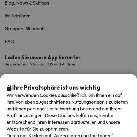
Blog, News & Skitipps
Ihr Skiführer
Gruppen-Skiurlaub
FAQ
Laden Sie unsere App herunter
Bewertet mit 4.6/5 auf iOS und Android.
Ihre Privatsphäre ist uns wichtig
Wir verwenden Cookies ausschließlich, um Ihnen ein auf
Ihre Vorlieben zugeschnittenes Nutzungserlebnis zu bieten
und Ihnen personalisierte Werbung basierend auf Ihrem
Profil anzuzeigen. Diese Cookies helfen uns, Inhalte
entsprechend Ihren Interessen darzustellen und unsere
Website für Sie zu optimieren.
Verfügbare Zahlungsarten
Durch das Klicken auf "Akzeptieren und fortfahren",