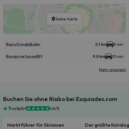
Siehe Karte
Baou
Gondelbahn
2.1 km
5 min
Bonascre
Sessellift
9.8 km
15 min
Mehr anzeigen
Buchen Sie ohne Risiko bei Esquiades.com
Trustpilot
4.4/5
Marktführer für Skireisen
Der größte Katalo