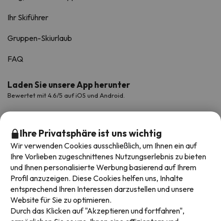
Ihr Skiführer
Gruppen-Skiurlaub
FAQ
Laden Sie unsere App herunter
Bewertet mit 4.6/5 auf iOS und Android.
Ihre Privatsphäre ist uns wichtig
Wir verwenden Cookies ausschließlich, um Ihnen ein auf
Ihre Vorlieben zugeschnittenes Nutzungserlebnis zu bieten
und Ihnen personalisierte Werbung basierend auf Ihrem
Profil anzuzeigen. Diese Cookies helfen uns, Inhalte
entsprechend Ihren Interessen darzustellen und unsere
Website für Sie zu optimieren.
Verfügbare Zahlungsarten
Durch das Klicken auf "Akzeptieren und fortfahren",