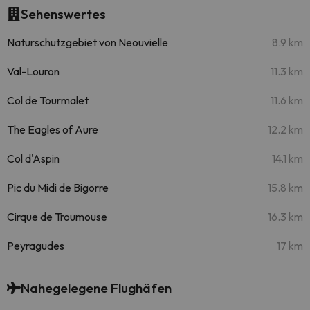
Sehenswertes
Naturschutzgebiet von Neouvielle
8.9 km
Val-Louron
11.3 km
Col de Tourmalet
11.6 km
The Eagles of Aure
12.2 km
Col d'Aspin
14.1 km
Pic du Midi de Bigorre
15.8 km
Cirque de Troumouse
16.3 km
Peyragudes
17 km
Nahegelegene Flughäfen