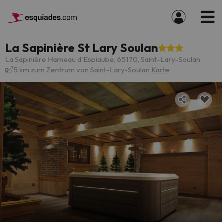
La Sapinière St Lary Soulan
La Sapinière Hameau d'Espiaube, 65170, Saint-Lary-Soulan
5 km zum Zentrum von Saint-Lary-Soulan
Karte