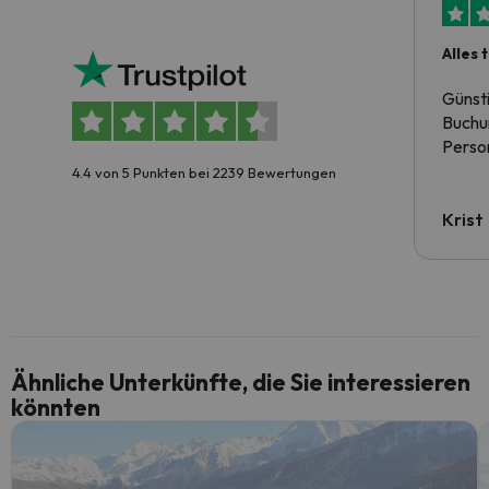
Alles 
Günst
Buchun
Person
4.4 von 5 Punkten bei 2239 Bewertungen
Krist
Ähnliche Unterkünfte, die Sie interessieren
könnten