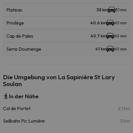
Plateau
38 km
51 min
Privilège
40.6 km
60 min
Cap de Pales
40.7 km
60 min
Serre Doumenge
41 km
60 min
Die Umgebung von La Sapinière St Lary
Soulan
In der Nähe
Col de Portet
2.1 km
Seilbahn Pic Lumière
5 km