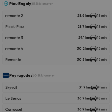
Piau Engaly
65 Skikilometer
remonte 2
28.6 km
43 min
Pic du Piau
28.7 km
43 min
remonte 3
29.1 km
42 min
remonte 4
30.2 km
45 min
Remonte
30.3 km
46 min
Peyragudes
60 Skikilometer
Skyvall
31.7 km
41 min
Le Serias
36.7 km
48 min
Carrousel
36.9 km
49 min