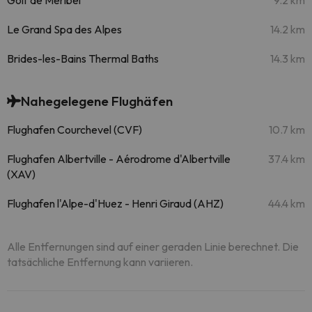
Golf de Méribel
9.2 km
Le Grand Spa des Alpes
14.2 km
Brides-les-Bains Thermal Baths
14.3 km
Nahegelegene Flughäfen
Flughafen Courchevel (CVF)
10.7 km
Flughafen Albertville - Aérodrome d'Albertville
37.4 km
(XAV)
Flughafen l'Alpe-d'Huez - Henri Giraud (AHZ)
44.4 km
Alle Entfernungen sind auf einer geraden Linie berechnet. Die
tatsächliche Entfernung kann variieren.