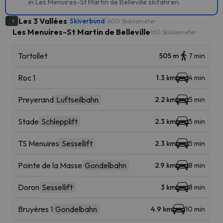
in Les Menuires-St Martin de Belleville skifahren.
Les 3 Vallées
Skiverbund
600 Skikilometer
Les Menuires-St Martin de Belleville
160 Skikilometer
Tortollet
505 m
7 min
Roc 1
1.3 km
4 min
Preyerand
Luftseilbahn
2.2 km
5 min
Stade
Schlepplift
2.3 km
5 min
TS Menuires
Sessellift
2.3 km
5 min
Pointe de la Masse
Gondelbahn
2.9 km
8 min
Doron
Sessellift
3 km
8 min
Bruyères 1
Gondelbahn
4.9 km
10 min