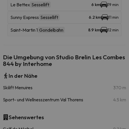
Le Bettex
Sessellift
6 km
19 min
Sunny Express
Sessellift
6.2 km
11 min
Saint-Martin 1
Gondelbahn
8.9 km
12 min
Die Umgebung von Studio Brelin Les Combes
844 by Interhome
In der Nähe
Skilift Menuires
370 m
Sport- und Wellnesszentrum Val Thorens
4.5 km
Sehenswertes