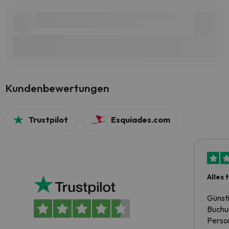
Kundenbewertungen
Trustpilot
Esquiades.com
Alles 
Günst
Buchun
Person