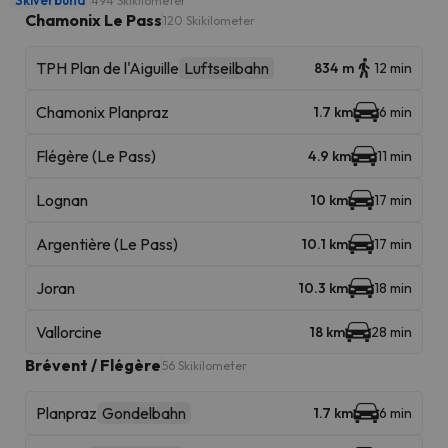
Skiverbund
494 Skikilometer
Chamonix Le Pass
120 Skikilometer
TPH Plan de l'Aiguille
Luftseilbahn
834 m
12 min
Chamonix Planpraz
1.7 km
6 min
Flégère (Le Pass)
4.9 km
11 min
Lognan
10 km
17 min
Argentière (Le Pass)
10.1 km
17 min
Joran
10.3 km
18 min
Vallorcine
18 km
28 min
Brévent / Flégère
56 Skikilometer
Planpraz
Gondelbahn
1.7 km
6 min