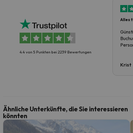
Alles 
Günst
Buchun
Person
4.4 von 5 Punkten bei 2239 Bewertungen
Krist
Ähnliche Unterkünfte, die Sie interessieren
könnten