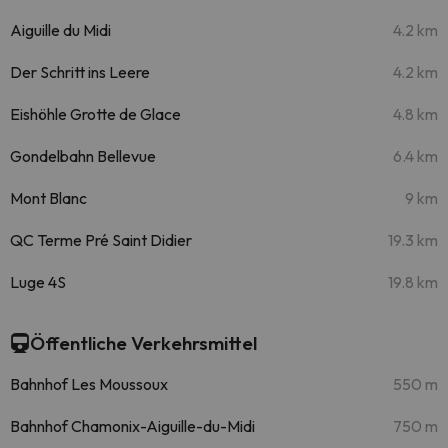
Aiguille du Midi
4.2 km
Der Schritt ins Leere
4.2 km
Eishöhle Grotte de Glace
4.8 km
Gondelbahn Bellevue
6.4 km
Mont Blanc
9 km
QC Terme Pré Saint Didier
19.3 km
Luge 4S
19.8 km
Öffentliche Verkehrsmittel
Bahnhof Les Moussoux
550 m
Bahnhof Chamonix-Aiguille-du-Midi
750 m