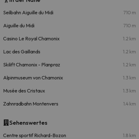
Seilbahn Aiguille du Midi
710 m
Aiguille du Midi
710 m
Casino Le Royal Chamonix
1.2 km
Lac des Gaillands
1.2 km
Skilift Chamonix - Planpraz
1.2 km
Alpinmuseum von Chamonix
1.3 km
Musée des Cristaux
1.3 km
Zahnradbahn Montenvers
1.4 km
Sehenswertes
Centre sportif Richard-Bozon
1.8 km