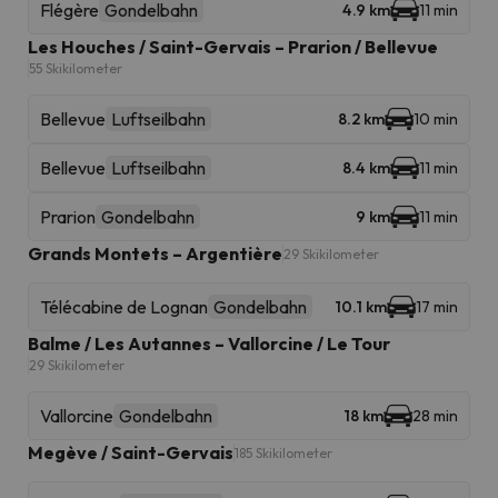
Flégère
Gondelbahn
4.9 km
11 min
Les Houches / Saint-Gervais – Prarion / Bellevue
55 Skikilometer
Bellevue
Luftseilbahn
8.2 km
10 min
Bellevue
Luftseilbahn
8.4 km
11 min
Prarion
Gondelbahn
9 km
11 min
Grands Montets – Argentière
29 Skikilometer
Télécabine de Lognan
Gondelbahn
10.1 km
17 min
Balme / Les Autannes – Vallorcine / Le Tour
29 Skikilometer
Vallorcine
Gondelbahn
18 km
28 min
Megève / Saint-Gervais
185 Skikilometer