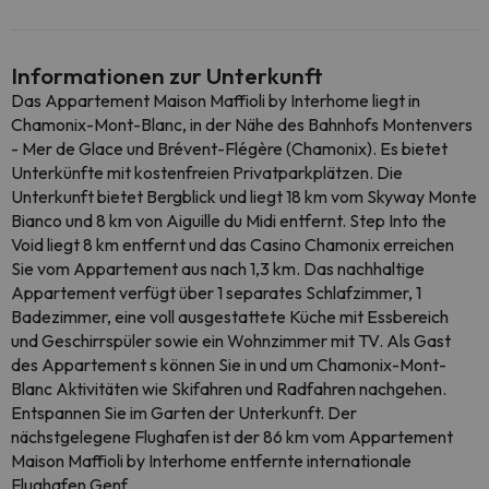
Informationen zur Unterkunft
Das Appartement Maison Maffioli by Interhome liegt in
Chamonix-Mont-Blanc, in der Nähe des Bahnhofs Montenvers
- Mer de Glace und Brévent-Flégère (Chamonix). Es bietet
Unterkünfte mit kostenfreien Privatparkplätzen. Die
Unterkunft bietet Bergblick und liegt 18 km vom Skyway Monte
Bianco und 8 km von Aiguille du Midi entfernt. Step Into the
Void liegt 8 km entfernt und das Casino Chamonix erreichen
Sie vom Appartement aus nach 1,3 km. Das nachhaltige
Appartement verfügt über 1 separates Schlafzimmer, 1
Badezimmer, eine voll ausgestattete Küche mit Essbereich
und Geschirrspüler sowie ein Wohnzimmer mit TV. Als Gast
des Appartement s können Sie in und um Chamonix-Mont-
Blanc Aktivitäten wie Skifahren und Radfahren nachgehen.
Entspannen Sie im Garten der Unterkunft. Der
nächstgelegene Flughafen ist der 86 km vom Appartement
Maison Maffioli by Interhome entfernte internationale
Flughafen Genf.