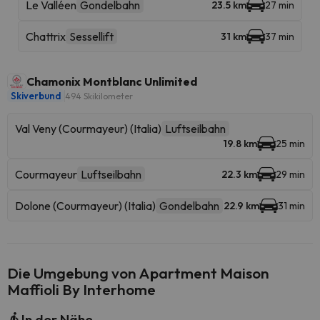
Le Valléen
Gondelbahn
23.5 km
27 min
Chattrix
Sessellift
31 km
37 min
Chamonix Montblanc Unlimited
Skiverbund
494 Skikilometer
Val Veny (Courmayeur) (Italia)
Luftseilbahn
19.8 km
25 min
Courmayeur
Luftseilbahn
22.3 km
29 min
Dolone (Courmayeur) (Italia)
Gondelbahn
22.9 km
31 min
Die Umgebung von Apartment Maison
Maffioli By Interhome
In der Nähe